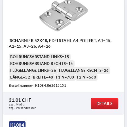
SCHARNIER 52X48, EDELSTAHL A4 POLIERT, A1=15,
A2=15, A3=26, A4=26
BOHRUNGSABSTAND LINKS=15
BOHRUNGSABSTAND RECHTS=15
FLÜGELLÄNGE LINKS=26
FLÜGELLÄNGE RECHTS=26
LÄNGE=52
BREITE=48
F1 N=700
F2 N =560
Bestellnummer:
K1084.062615151
31,01 CHF
DETAILS
zzgl. MwSt.
zzgl. Versandkosten
K1084