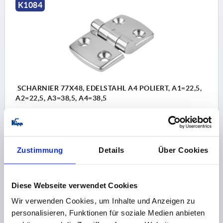
K1084
SCHARNIER 77X48, EDELSTAHL A4 POLIERT, A1=22,5,
A2=22,5, A3=38,5, A4=38,5
BOHRUNGSABSTAND LINKS=22,5
BOHRUNGSABSTAND RECHTS=22,5
FLÜGELLÄNGE LINKS=38,5
FLÜGELLÄNGE RECHTS=38,5
Zustimmung
Details
Über Cookies
LÄNGE=77
BREITE=48
F1 N=900
F2 N =675
Bestellnummer:
K1084.064023231
Diese Webseite verwendet Cookies
40,84 CHF
DETAILS
Wir verwenden Cookies, um Inhalte und Anzeigen zu
zzgl. MwSt.
zzgl. Versandkosten
personalisieren, Funktionen für soziale Medien anbieten