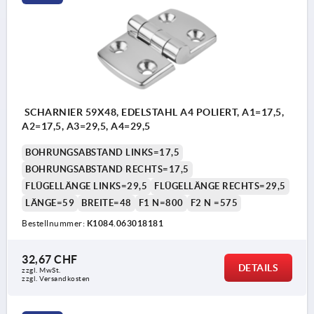
SCHARNIER 59X48, EDELSTAHL A4 POLIERT, A1=17,5,
A2=17,5, A3=29,5, A4=29,5
BOHRUNGSABSTAND LINKS=17,5
BOHRUNGSABSTAND RECHTS=17,5
FLÜGELLÄNGE LINKS=29,5
FLÜGELLÄNGE RECHTS=29,5
LÄNGE=59
BREITE=48
F1 N=800
F2 N =575
Bestellnummer:
K1084.063018181
32,67 CHF
DETAILS
zzgl. MwSt.
zzgl. Versandkosten