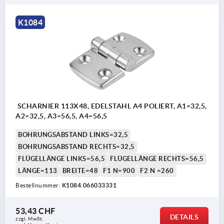
K1084
SCHARNIER 113X48, EDELSTAHL A4 POLIERT, A1=32,5,
A2=32,5, A3=56,5, A4=56,5
BOHRUNGSABSTAND LINKS=32,5
BOHRUNGSABSTAND RECHTS=32,5
FLÜGELLÄNGE LINKS=56,5
FLÜGELLÄNGE RECHTS=56,5
LÄNGE=113
BREITE=48
F1 N=900
F2 N =260
Bestellnummer:
K1084.066033331
53,43 CHF
DETAILS
zzgl. MwSt.