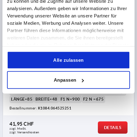
zu können und die Zugriffe auf unsere Website zu
K1084
analysieren. Außerdem geben wir Informationen zu Ihrer
Verwendung unserer Website an unsere Partner für
soziale Medien, Werbung und Analysen weiter. Unsere
Partner führen diese Informationen möglicherweise mit
weiteren Daten zusammen, die Sie ihnen bereitgestellt
haben oder die sie im Rahmen Ihrer Nutzung der Dienste
gesammelt haben.
SCHARNIER 85X48, EDELSTAHL A4 POLIERT, A1=25,
Alle zulassen
A2=25, A3=42,5, A4=42,5
BOHRUNGSABSTAND LINKS=25
Anpassen
BOHRUNGSABSTAND RECHTS=25
FLÜGELLÄNGE LINKS=42,5
FLÜGELLÄNGE RECHTS=42,5
LÄNGE=85
BREITE=48
F1 N=900
F2 N =675
Bestellnummer:
K1084.064525251
41,95 CHF
DETAILS
zzgl. MwSt.
zzgl. Versandkosten