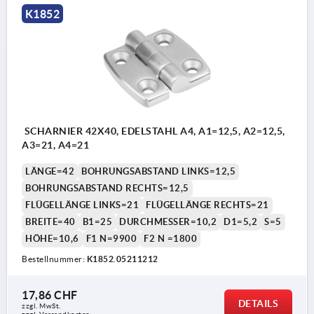
K1852
SCHARNIER 42X40, EDELSTAHL A4, A1=12,5, A2=12,5,
A3=21, A4=21
LÄNGE=42
BOHRUNGSABSTAND LINKS=12,5
BOHRUNGSABSTAND RECHTS=12,5
FLÜGELLÄNGE LINKS=21
FLÜGELLÄNGE RECHTS=21
BREITE=40
B1=25
DURCHMESSER=10,2
D1=5,2
S=5
HÖHE=10,6
F1 N=9900
F2 N =1800
Bestellnummer:
K1852.05211212
17,86 CHF
DETAILS
zzgl. MwSt.