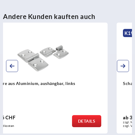
Andere Kunden kauften auch
K1964
Scharniere Edelstahl, trennbar, demontierbar
ab
34,75 CHF
DETAILS
zzgl. MwSt.
zzgl. Versandkosten