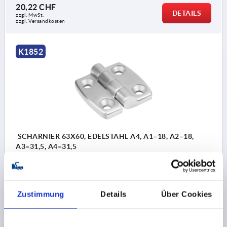
20,22 CHF
DETAILS
zzgl. MwSt.
zzgl. Versandkosten
K1852
SCHARNIER 63X60, EDELSTAHL A4, A1=18, A2=18,
A3=31,5, A4=31,5
LÄNGE=63
BOHRUNGSABSTAND LINKS=18
BOHRUNGSABSTAND RECHTS=18
FLÜGELLÄNGE LINKS=31,5
FLÜGELLÄNGE RECHTS=31,5
Zustimmung
Details
Über Cookies
BREITE=60
B1=36
DURCHMESSER=15,3
D1=8,3
S=8
HÖHE=16,6
F1 N=9900
F2 N =1800