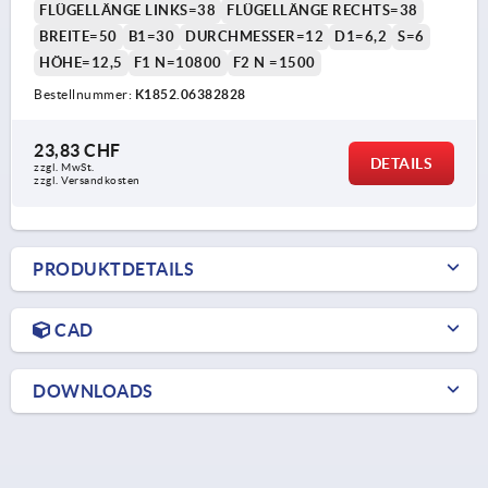
FLÜGELLÄNGE LINKS=38
FLÜGELLÄNGE RECHTS=38
BREITE=50
B1=30
DURCHMESSER=12
D1=6,2
S=6
HÖHE=12,5
F1 N=10800
F2 N =1500
Bestellnummer:
K1852.06382828
23,83 CHF
DETAILS
zzgl. MwSt.
zzgl. Versandkosten
PRODUKTDETAILS
CAD
DOWNLOADS