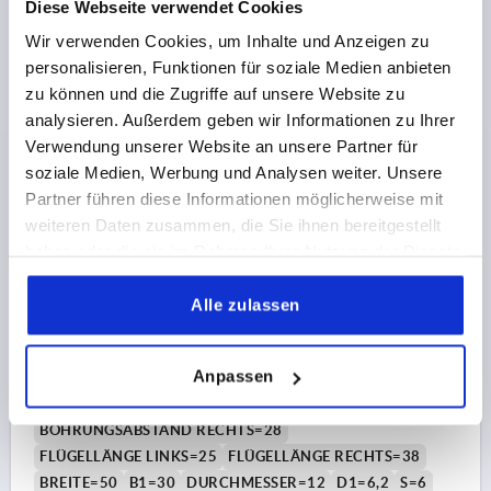
Diese Webseite verwendet Cookies
Bestellnummer:
K1852.08311818
Wir verwenden Cookies, um Inhalte und Anzeigen zu
24,19 CHF
personalisieren, Funktionen für soziale Medien anbieten
DETAILS
zzgl. MwSt.
zu können und die Zugriffe auf unsere Website zu
zzgl. Versandkosten
analysieren. Außerdem geben wir Informationen zu Ihrer
Verwendung unserer Website an unsere Partner für
K1852
soziale Medien, Werbung und Analysen weiter. Unsere
Partner führen diese Informationen möglicherweise mit
weiteren Daten zusammen, die Sie ihnen bereitgestellt
haben oder die sie im Rahmen Ihrer Nutzung der Dienste
gesammelt haben.
Alle zulassen
SCHARNIER 63X50, EDELSTAHL A4, A1=15, A2=28,
A3=25, A4=38
Anpassen
LÄNGE=63
BOHRUNGSABSTAND LINKS=15
BOHRUNGSABSTAND RECHTS=28
FLÜGELLÄNGE LINKS=25
FLÜGELLÄNGE RECHTS=38
BREITE=50
B1=30
DURCHMESSER=12
D1=6,2
S=6