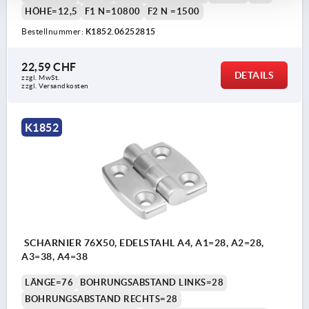
HÖHE=12,5
F1 N=10800
F2 N =1500
Bestellnummer:
K1852.06252815
22,59 CHF
DETAILS
zzgl. MwSt.
zzgl. Versandkosten
K1852
SCHARNIER 76X50, EDELSTAHL A4, A1=28, A2=28,
A3=38, A4=38
LÄNGE=76
BOHRUNGSABSTAND LINKS=28
BOHRUNGSABSTAND RECHTS=28