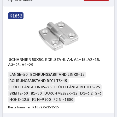
zzgl. Versandkosten
K1852
SCHARNIER 50X50, EDELSTAHL A4, A1=15, A2=15,
A3=25, A4=25
LÄNGE=50
BOHRUNGSABSTAND LINKS=15
BOHRUNGSABSTAND RECHTS=15
FLÜGELLÄNGE LINKS=25
FLÜGELLÄNGE RECHTS=25
BREITE=50
B1=30
DURCHMESSER=12
D1=6,2
S=6
HÖHE=12,5
F1 N=9900
F2 N =1800
Bestellnummer:
K1852.06251515