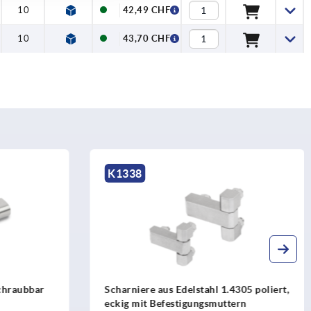
10
M5
4
42,49 CHF
10
M5
4
43,70 CHF
K1005
ahl 1.4305 poliert,
Scharniere aus Kunststoff mit Buchs
ngsmuttern