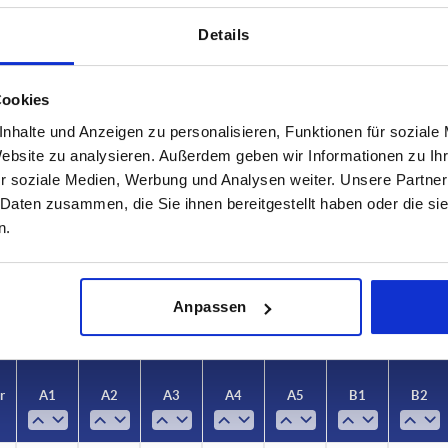
Details
Cookies
nhalte und Anzeigen zu personalisieren, Funktionen für soziale
Website zu analysieren. Außerdem geben wir Informationen zu I
erfläche Grundkörper
A1
A2
r soziale Medien, Werbung und Analysen weiter. Unsere Partner
 Daten zusammen, die Sie ihnen bereitgestellt haben oder die s
trahlt
26
29,5
n.
TABELLE VERGRÖSSERN
iert
ßigen Abständen mehrmals täglich aktualisiert.
1-3 Tage
Bestellung erfahren Sie das bestätigte
Anpassen
4-20 Tage
r
A1
A2
A3
A4
A5
B1
B2