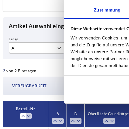
Zustimmung
Artikel Auswahl eingrenzen
Diese Webseite verwendet 
Wir verwenden Cookies, um I
und die Zugriffe auf unsere 
A
B
Ob
Website an unsere Partner fü
möglicherweise mit weiteren
57
30
ges
der Dienste gesammelt habe
2
von 2 Einträgen
pol
Die Verfügbarkeiten werden in regelmä
VERFÜGBARKEIT
Im finalen Schritt vor Abschluss Ihrer 
Versanddatum.
Bestell-Nr.
A
B
Oberfläche Grundkörpe