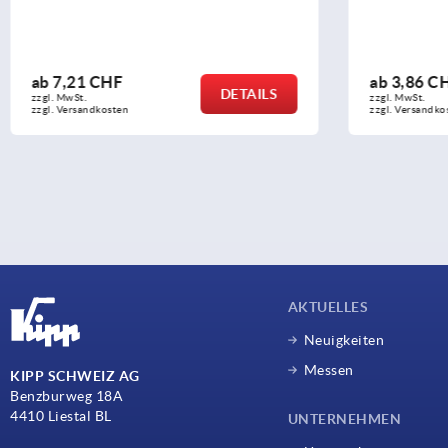
ab
3,86 CHF
ab
3
DETAILS
zzgl. MwSt.
zzgl. 
zzgl. Versandkosten
zzgl.
AKTUELLES
Neuigkeiten
Messen
KIPP SCHWEIZ AG
Benzburweg 18A
4410 Liestal BL
UNTERNEHMEN