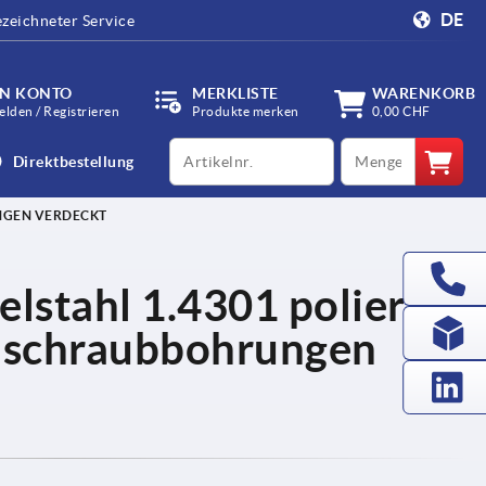
DE
zeichneter Service
IN KONTO
MERKLISTE
WARENKORB
lden / Registrieren
Produkte merken
0,00 CHF
productCode
qty
Direktbestellung
UNGEN VERDECKT
elstahl 1.4301 poliert
Anschraubbohrungen