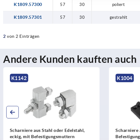
K1809.57300
57
30
poliert
K1809.57301
57
30
gestrahlt
2
von 2 Einträgen
Andere Kunden kauften auch
K1004
K1
Scharniere aus Kunststoff mit
Scha
Befestigungsbohrung