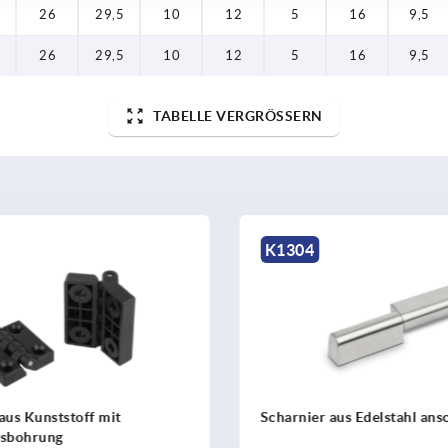
26
29,5
10
12
5
16
9,5
26
29,5
10
12
5
16
9,5
TABELLE VERGRÖSSERN
304
K1338
rnier aus Edelstahl anschraubbar
Scharniere aus Edelst
eckig mit Befestigu