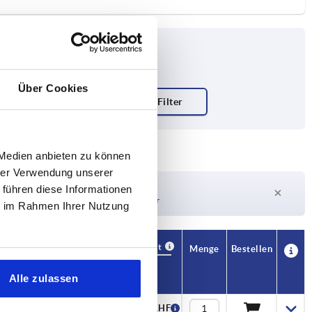
Über Cookies
 Medien anbieten zu können
hrer Verwendung unserer
Lieferzeit auf Anfrage
 führen diese Informationen
Derzeit nicht auf Lager
ie im Rahmen Ihrer Nutzung
Verfügbarkeit
CAD
Menge
Bestellen
F2 N
Preis
Alle zulassen
250
17,76 CHF