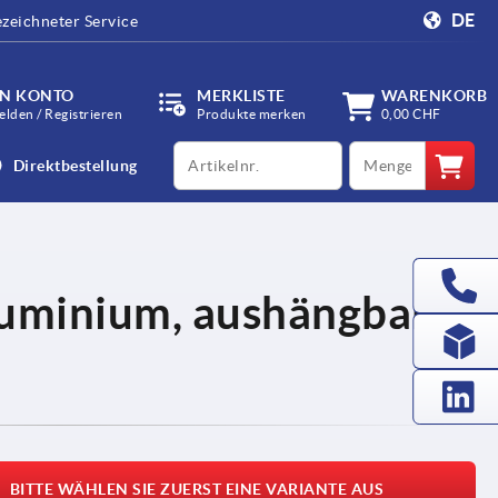
DE
zeichneter Service
IN KONTO
MERKLISTE
WARENKORB
lden / Registrieren
Produkte merken
0,00 CHF
productCode
qty
Direktbestellung
luminium, aushängbar,
BITTE WÄHLEN SIE ZUERST EINE VARIANTE AUS