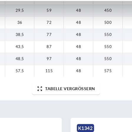
29,5
59
48
450
36
72
48
500
38,5
77
48
550
43,5
87
48
550
48,5
97
48
550
57,5
115
48
575
TABELLE VERGRÖSSERN
K1345