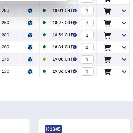
280
18,01 CHF
250
18,27 CHF
200
18,54 CHF
200
18,81 CHF
175
19,08 CHF
150
19,36 CHF
K1004