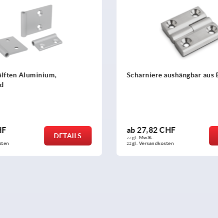
e aushängbar aus Edelstahl
Scharniere Edelstahl aush
2 CHF
ab
31,18 CHF
DETAILS
zzgl. MwSt.
dkosten
zzgl. Versandkosten