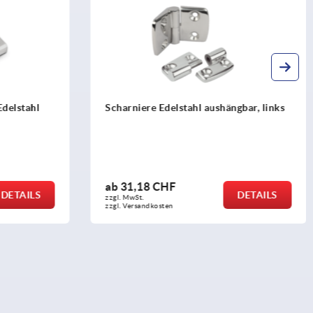
ängbar, links
Scharniere aus Kunststoff mit
Befestigungsbohrung
ab
3,86 CHF
DETAILS
DETAILS
zzgl. MwSt.
zzgl. Versandkosten