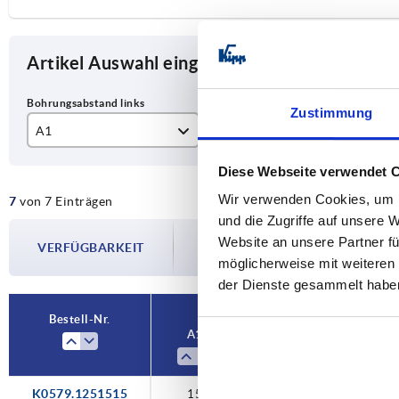
Artikel Auswahl eingrenzen
Zustimmung
A1
A2
A3
15
15
26
Diese Webseite verwendet 
Wir verwenden Cookies, um I
7
von 7 Einträgen
17,5
17,5
29
und die Zugriffe auf unsere 
Die Verfügbarkeiten werden in regelmä
20
20
36
Website an unsere Partner fü
VERFÜGBARKEIT
Im finalen Schritt vor Abschluss Ihrer 
möglicherweise mit weiteren
Versanddatum.
22,5
22,5
38
der Dienste gesammelt habe
25
25
43
Bestell-Nr.
A1
A2
A3
27,5
27,5
48
32,5
32,5
57
K0579.1251515
15
15
26