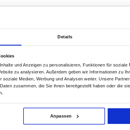
Details
A4
A
26
52
Cookies
nhalte und Anzeigen zu personalisieren, Funktionen für soziale
TABELLE VERGRÖSSERN
,5
29,5
59
Website zu analysieren. Außerdem geben wir Informationen zu I
ßigen Abständen mehrmals täglich aktualisiert.
36
72
1-3 Tage
r soziale Medien, Werbung und Analysen weiter. Unsere Partner
Bestellung erfahren Sie das bestätigte
4-20 Tage
 Daten zusammen, die Sie ihnen bereitgestellt haben oder die s
,5
38,5
77
n.
,5
43,5
87
A4
A
B
F1 N
,5
48,5
97
Anpassen
,5
57,5
115
26
52
48
410