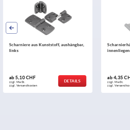
Scharnierhälften Aluminium,
Scharnier
innenliegend
ab
4,35 CHF
ab
27,8
DETAILS
zzgl. MwSt.
zzgl. MwSt.
zzgl. Versandkosten
zzgl. Versan