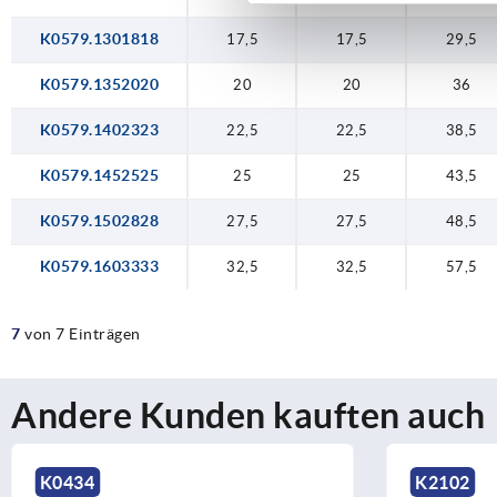
K0579.1301818
17,5
17,5
29,5
K0579.1352020
20
20
36
K0579.1402323
22,5
22,5
38,5
K0579.1452525
25
25
43,5
K0579.1502828
27,5
27,5
48,5
K0579.1603333
32,5
32,5
57,5
7
von 7 Einträgen
Andere Kunden kauften auch
K2102
K1342