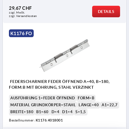
29,67 CHF
DETAILS
zzgl. MwSt.
zzgl. Versandkosten
K1176 FO
FEDERSCHARNIER FEDER ÖFFNEND A=40, B=180,
FORM:B MIT BOHRUNG, STAHL VERZINKT
AUSFÜHRUNG 1=FEDER ÖFFNEND
FORM=B
MATERIAL GRUNDKÖRPER=STAHL
LÄNGE=40
A1=22,7
BREITE=180
B1=60
D=4
D1=4
S=1,5
Bestellnummer:
K1176.4018001