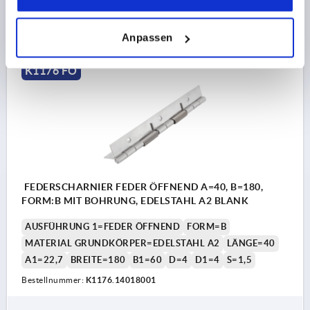
41,17 CHF
DETAILS
zzgl. MwSt.
zzgl. Versandkosten
Anpassen
K1176 FO
FEDERSCHARNIER FEDER ÖFFNEND A=40, B=180,
FORM:B MIT BOHRUNG, EDELSTAHL A2 BLANK
AUSFÜHRUNG 1=FEDER ÖFFNEND
FORM=B
MATERIAL GRUNDKÖRPER=EDELSTAHL A2
LÄNGE=40
A1=22,7
BREITE=180
B1=60
D=4
D1=4
S=1,5
Bestellnummer:
K1176.14018001