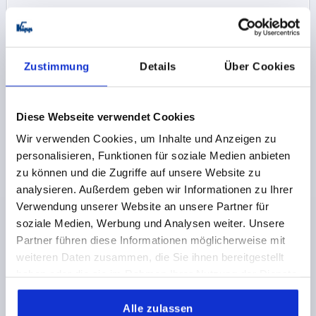
32,40 CHF
DETAILS
zzgl. MwSt.
zzgl. Versandkosten
Zustimmung
Details
Über Cookies
K1176 FO
Diese Webseite verwendet Cookies
Wir verwenden Cookies, um Inhalte und Anzeigen zu
personalisieren, Funktionen für soziale Medien anbieten
zu können und die Zugriffe auf unsere Website zu
analysieren. Außerdem geben wir Informationen zu Ihrer
FEDERSCHARNIER FEDER ÖFFNEND A=40, B=180,
Verwendung unserer Website an unsere Partner für
FORM:A OHNE BOHRUNG, EDELSTAHL A2 BLANK
soziale Medien, Werbung und Analysen weiter. Unsere
AUSFÜHRUNG 1=FEDER ÖFFNEND
FORM=A
Partner führen diese Informationen möglicherweise mit
MATERIAL GRUNDKÖRPER=EDELSTAHL A2
LÄNGE=40
weiteren Daten zusammen, die Sie ihnen bereitgestellt
BREITE=180
D1=4
S=1,5
haben oder die sie im Rahmen Ihrer Nutzung der Dienste
gesammelt haben.
Bestellnummer:
K1176.14018000
Alle zulassen