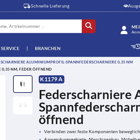
Schnelle Lieferung
Ausge
ME
Anme
SERVICE
BRANCHEN
SCHARNIERE ALUMINIUMPROFIL-SPANNFEDERSCHARNIERE 0,35 NM
0,35 NM, FEDER ÖFFNEND
K1179 A
Federscharniere 
Spannfederscharn
öffnend
Verbinden zwei feste Komponenten beweglich
Anwendungsgebiete: Maschinenbau, Möbelbau