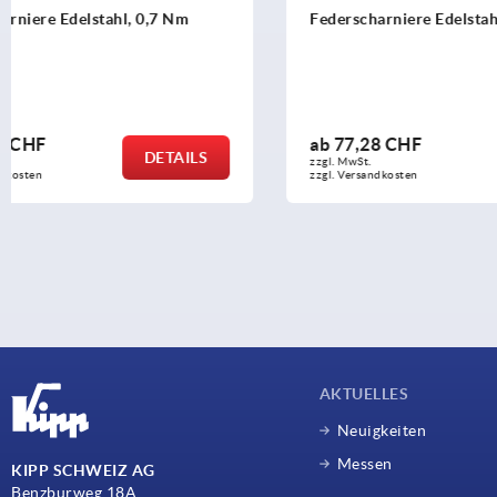
Federscharniere Edelstahl, 1,3 Nm
Federschar
Dämpfung
ab
77,28 CHF
ab
106,74
DETAILS
zzgl. MwSt.
zzgl. MwSt.
zzgl. Versandkosten
zzgl. Versandko
AKTUELLES
Neuigkeiten
Messen
KIPP SCHWEIZ AG
Benzburweg 18A