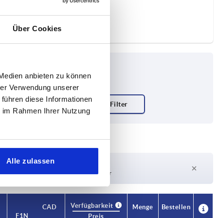
Über Cookies
 Medien anbieten zu können
hrer Verwendung unserer
 führen diese Informationen
ie im Rahmen Ihrer Nutzung
Alle zulassen
Lieferzeit auf Anfrage
Derzeit nicht auf Lager
Verfügbarkeit
CAD
Menge
Bestellen
F1 N
F2 N
Preis