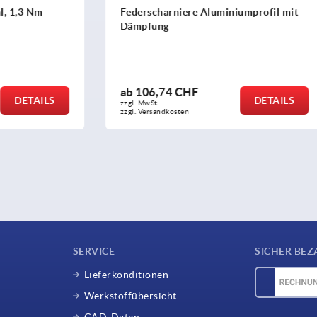
niere Aluminiumprofil mit
Federscharniere aus Stahl, 
oder Aluminium 120 mm
 CHF
ab
20,23 CHF
DETAILS
zzgl. MwSt.
sten
zzgl. Versandkosten
SERVICE
SICHER BEZ
Lieferkonditionen
Werkstoffübersicht
CAD-Daten