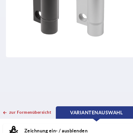
zur Formenübersicht
VARIANTENAUSWAHL
CURRENT
CURRENT
TAB:
TAB:
Zeichnung ein- / ausblenden