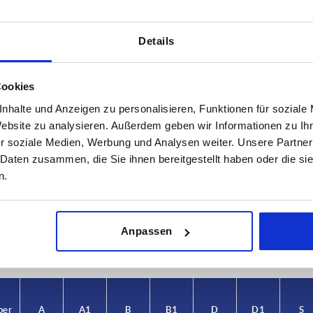
Details
Cookies
nhalte und Anzeigen zu personalisieren, Funktionen für soziale
Website zu analysieren. Außerdem geben wir Informationen zu I
r soziale Medien, Werbung und Analysen weiter. Unsere Partner
A1
B
 Daten zusammen, die Sie ihnen bereitgestellt haben oder die s
n.
38
67
TABELLE VERGRÖSSERN
ßigen Abständen mehrmals täglich aktualisiert.
Anpassen
1-3 Tage
Bestellung erfahren Sie das bestätigte
4-20 Tage
per
A
A1
B
B1
D
D1
S