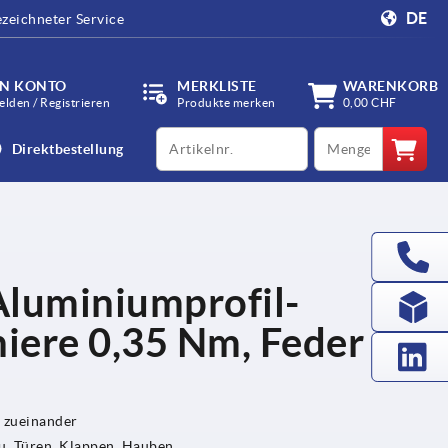
DE
zeichneter Service
IN KONTO
MERKLISTE
WARENKORB
lden / Registrieren
Produkte merken
0,00 CHF
productCode
qty
Direktbestellung
Aluminiumprofil-
iere 0,35 Nm, Feder
 zueinander
, Türen, Klappen, Hauben