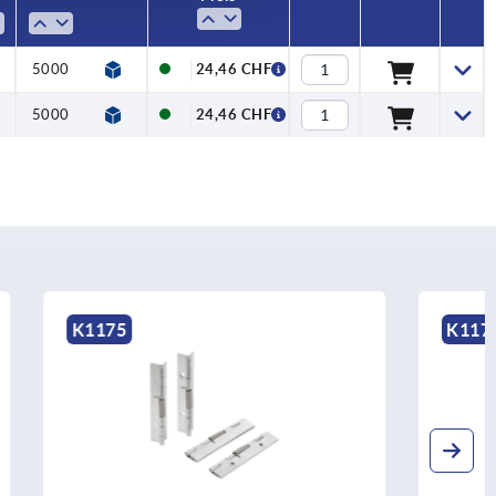
5000
4200
24,46 CHF
5000
4200
24,46 CHF
K1173