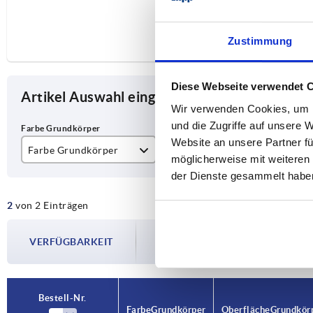
Zustimmung
Diese Webseite verwendet 
Artikel Auswahl eingrenzen
Wir verwenden Cookies, um I
und die Zugriffe auf unsere 
Website an unsere Partner fü
Farbe Grundkörper
Oberfläche Grundkörper
A
möglicherweise mit weiteren
der Dienste gesammelt habe
farblos
eloxiert
55
2
von 2 Einträgen
schwarz
Die Verfügbarkeiten werden in regelmä
VERFÜGBARKEIT
Im finalen Schritt vor Abschluss Ihrer 
Versanddatum.
Bestell-Nr.
Farbe Grundkörper
Oberfläche Grundkör