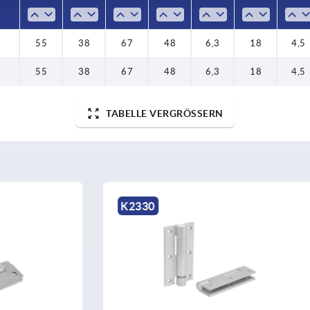
55
38
67
48
6,3
18
4,5
55
38
67
48
6,3
18
4,5
TABELLE VERGRÖSSERN
K1175