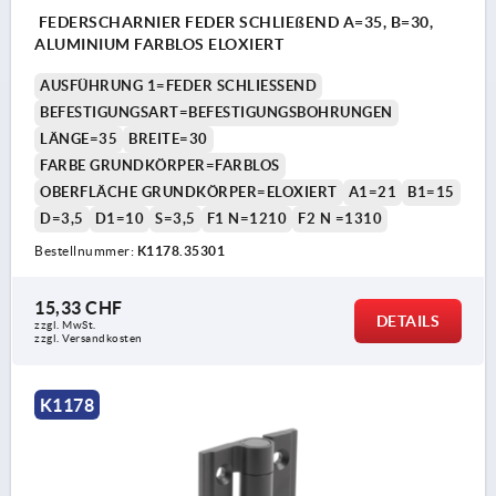
FEDERSCHARNIER FEDER SCHLIEßEND A=35, B=30,
ALUMINIUM FARBLOS ELOXIERT
AUSFÜHRUNG 1=FEDER SCHLIESSEND
BEFESTIGUNGSART=BEFESTIGUNGSBOHRUNGEN
LÄNGE=35
BREITE=30
FARBE GRUNDKÖRPER=FARBLOS
OBERFLÄCHE GRUNDKÖRPER=ELOXIERT
A1=21
B1=15
D=3,5
D1=10
S=3,5
F1 N=1210
F2 N =1310
Bestellnummer:
K1178.35301
15,33 CHF
DETAILS
zzgl. MwSt.
zzgl. Versandkosten
K1178