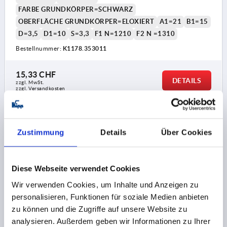
FARBE GRUNDKÖRPER=SCHWARZ
OBERFLÄCHE GRUNDKÖRPER=ELOXIERT
A1=21
B1=15
D=3,5
D1=10
S=3,3
F1 N=1210
F2 N =1310
Bestellnummer:
K1178.353011
15,33 CHF
DETAILS
zzgl. MwSt.
zzgl. Versandkosten
K1178
Zustimmung
Details
Über Cookies
Diese Webseite verwendet Cookies
Wir verwenden Cookies, um Inhalte und Anzeigen zu
personalisieren, Funktionen für soziale Medien anbieten
SCHARNIER OHNE FEDER A=35, B=30, ALUMINIUM
zu können und die Zugriffe auf unsere Website zu
FARBLOS ELOXIERT
analysieren. Außerdem geben wir Informationen zu Ihrer