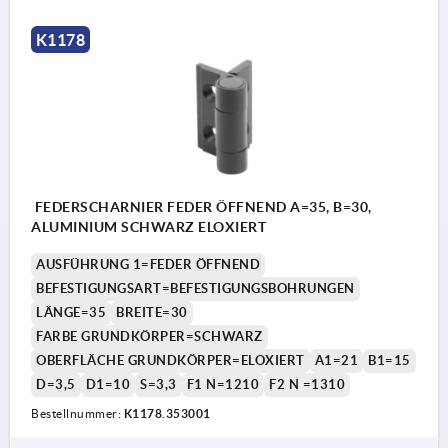
K1178
FEDERSCHARNIER FEDER ÖFFNEND A=35, B=30,
ALUMINIUM SCHWARZ ELOXIERT
AUSFÜHRUNG 1=FEDER ÖFFNEND
BEFESTIGUNGSART=BEFESTIGUNGSBOHRUNGEN
LÄNGE=35
BREITE=30
FARBE GRUNDKÖRPER=SCHWARZ
OBERFLÄCHE GRUNDKÖRPER=ELOXIERT
A1=21
B1=15
D=3,5
D1=10
S=3,3
F1 N=1210
F2 N =1310
Bestellnummer:
K1178.353001