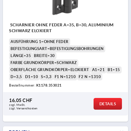
SCHARNIER OHNE FEDER A=35, B=30, ALUMINIUM
SCHWARZ ELOXIERT
AUSFÜHRUNG 1=OHNE FEDER
BEFESTIGUNGSART=BEFESTIGUNGSBOHRUNGEN
LÄNGE=35
BREITE=30
FARBE GRUNDKÖRPER=SCHWARZ
OBERFLÄCHE GRUNDKÖRPER=ELOXIERT
A1=21
B1=15
D=3,5
D1=10
S=3,3
F1 N=1210
F2 N =1310
Bestellnummer:
K1178.353021
16,05 CHF
DETAILS
zzgl. MwSt.
zzgl. Versandkosten