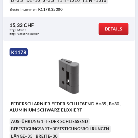
D=3,5
D1=10
S=3,5
F1 N=1210
F2 N =1310
Bestellnummer:
K1178.35300
15,33 CHF
DETAILS
zzgl. MwSt.
zzgl. Versandkosten
K1178
FEDERSCHARNIER FEDER SCHLIEßEND A=35, B=30,
ALUMINIUM SCHWARZ ELOXIERT
AUSFÜHRUNG 1=FEDER SCHLIESSEND
BEFESTIGUNGSART=BEFESTIGUNGSBOHRUNGEN
LÄNGE=35
BREITE=30