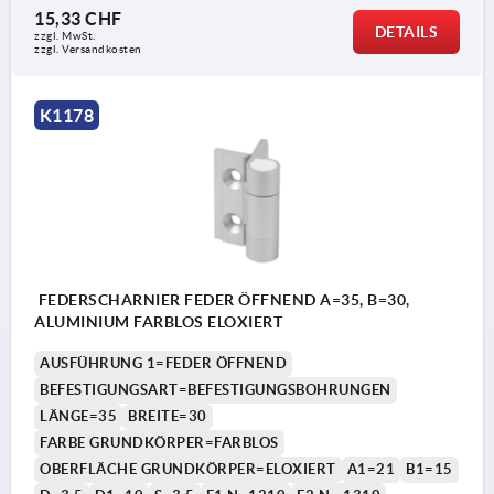
15,33 CHF
DETAILS
zzgl. MwSt.
zzgl. Versandkosten
K1178
FEDERSCHARNIER FEDER ÖFFNEND A=35, B=30,
ALUMINIUM FARBLOS ELOXIERT
AUSFÜHRUNG 1=FEDER ÖFFNEND
BEFESTIGUNGSART=BEFESTIGUNGSBOHRUNGEN
LÄNGE=35
BREITE=30
FARBE GRUNDKÖRPER=FARBLOS
OBERFLÄCHE GRUNDKÖRPER=ELOXIERT
A1=21
B1=15