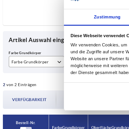
Zustimmung
Diese Webseite verwendet 
Artikel Auswahl eingrenzen
Wir verwenden Cookies, um I
und die Zugriffe auf unsere 
Website an unsere Partner fü
Farbe Grundkörper
Oberfläche Grundkörper
A
möglicherweise mit weiteren
der Dienste gesammelt habe
farblos
eloxiert
35
2
von 2 Einträgen
schwarz
Die Verfügbarkeiten werden in regelmä
VERFÜGBARKEIT
Im finalen Schritt vor Abschluss Ihrer 
Versanddatum.
Bestell-Nr.
Farbe Grundkörper
Oberfläche Grundkör