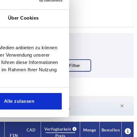
Über Cookies
 Medien anbieten zu können
hrer Verwendung unserer
 führen diese Informationen
ie im Rahmen Ihrer Nutzung
Alle zulassen
Lieferzeit auf Anfrage
Derzeit nicht auf Lager
Verfügbarkeit
CAD
Menge
Bestellen
F1 N
F2 N
Preis