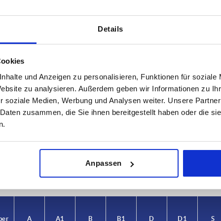
Details
Cookies
nhalte und Anzeigen zu personalisieren, Funktionen für soziale
Website zu analysieren. Außerdem geben wir Informationen zu I
r soziale Medien, Werbung und Analysen weiter. Unsere Partner
A1
B
 Daten zusammen, die Sie ihnen bereitgestellt haben oder die s
n.
21
30
TABELLE VERGRÖSSERN
ßigen Abständen mehrmals täglich aktualisiert.
Anpassen
1-3 Tage
Bestellung erfahren Sie das bestätigte
4-20 Tage
per
A
A1
B
B1
D
D1
S