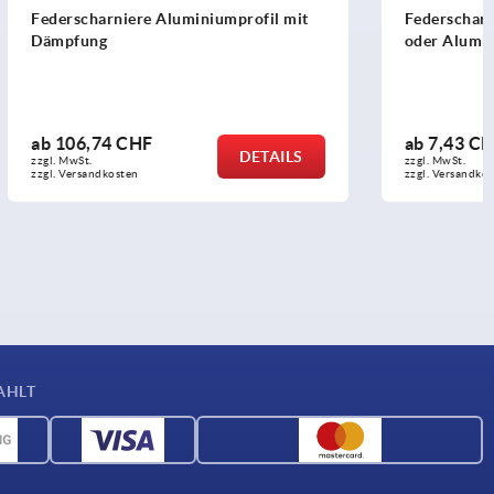
rofil mit
Federscharniere aus Stahl, Edelstahl
oder Aluminium 50 mm
ab
7,43 CHF
DETAILS
DETAILS
zzgl. MwSt.
zzgl. Versandkosten
AHLT