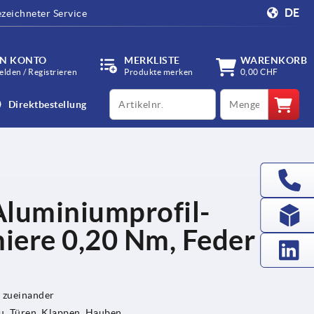
DE
zeichneter Service
IN KONTO
MERKLISTE
WARENKORB
lden / Registrieren
Produkte merken
0,00 CHF
productCode
qty
Direktbestellung
Aluminiumprofil-
iere 0,20 Nm, Feder
 zueinander
, Türen, Klappen, Hauben