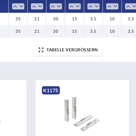
35
21
30
15
3,5
10
3,3
35
21
30
15
3,5
10
3,5
TABELLE VERGRÖSSERN
K2330