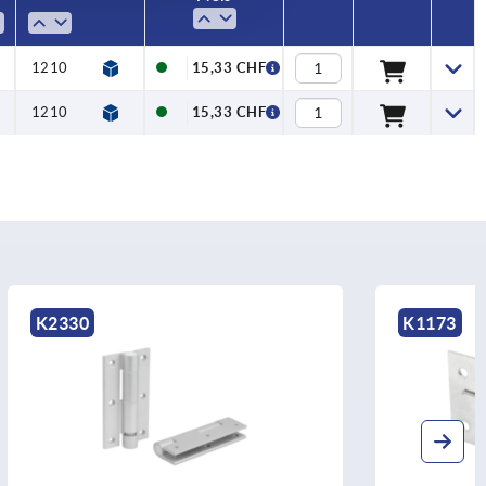
1210
1310
15,33 CHF
1210
1310
15,33 CHF
K1173