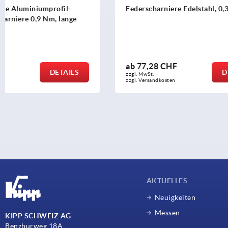
Federscharniere Edelstahl, 0,35 Nm
Federscharn
oder Alum
ab
77,28 CHF
ab
20,23 
DETAILS
zzgl. MwSt.
zzgl. MwSt.
zzgl. Versandkosten
zzgl. Versandko
AKTUELLES
Neuigkeiten
Messen
KIPP SCHWEIZ AG
Benzburweg 18A