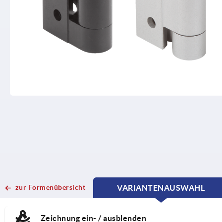
zur Formenübersicht
VARIANTENAUSWAHL
CURRENT
CURRENT
TAB:
TAB:
Zeichnung ein- / ausblenden