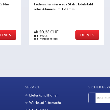
iere aus Stahl, Edelstahl
Federscharniere Aluminiump
inium 120 mm
Dämpfung
CHF
ab
106,74 CHF
DETAILS
zzgl. MwSt.
sten
zzgl. Versandkosten
SERVICE
SICHER BEZ
Lieferkonditionen
Werkstoffübersicht
CAD-Daten