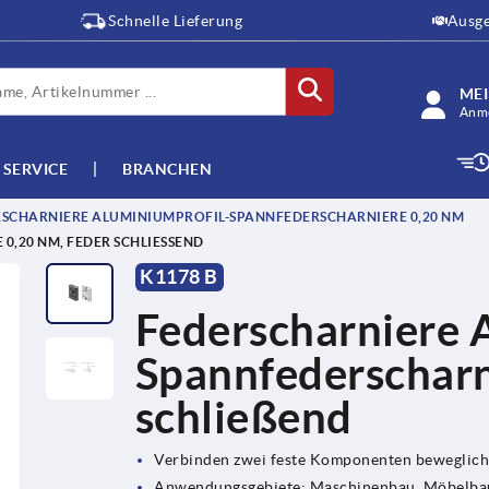
Schnelle Lieferung
Ausge
ME
Anme
SERVICE
BRANCHEN
SCHARNIERE ALUMINIUMPROFIL-SPANNFEDERSCHARNIERE 0,20 NM
20 NM, FEDER SCHLIESSEND
K1178 B
Federscharniere 
Spannfederscharn
schließend
Verbinden zwei feste Komponenten beweglich
Anwendungsgebiete: Maschinenbau, Möbelbau