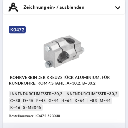
Zeichnung ein- / ausblenden
K0472
ROHRVERBINDER KREUZSTÜCK ALUMINIUM, FÜR
RUNDROHRE, KOMP:STAHL, A=30,2, B=30,2
INNENDURCHMESSER=30,2
INNENDURCHMESSER=30,2
C=38
D=45
E=45
G=44
H=64
K=64
L=83
M=44
R=46
S=M8X45
Bestellnummer:
K0472.523030