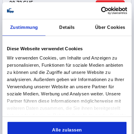
28,73 CHF
DETAILS
zzgl. MwSt.
zzgl. Versandkosten
Zustimmung
Details
Über Cookies
K0472
Diese Webseite verwendet Cookies
Wir verwenden Cookies, um Inhalte und Anzeigen zu
personalisieren, Funktionen für soziale Medien anbieten
zu können und die Zugriffe auf unsere Website zu
ROHRVERBINDER KREUZSTÜCK ALUMINIUM, FÜR
analysieren. Außerdem geben wir Informationen zu Ihrer
RUNDROHRE, KOMP:STAHL, A=40,2, B=40,2
Verwendung unserer Website an unsere Partner für
soziale Medien, Werbung und Analysen weiter. Unsere
INNENDURCHMESSER=40,2
INNENDURCHMESSER=40,2
Partner führen diese Informationen möglicherweise mit
C=50
D=60
E=60
G=61
H=75
K=75
L=111
M=61
weiteren Daten zusammen, die Sie ihnen bereitgestellt
R=57
S=M8X60
haben oder die sie im Rahmen Ihrer Nutzung der Dienste
Bestellnummer:
K0472.524040
gesammelt haben.
Alle zulassen