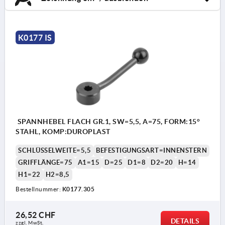
K0177 IS
SPANNHEBEL FLACH GR.1, SW=5,5, A=75, FORM:15°
STAHL, KOMP:DUROPLAST
SCHLÜSSELWEITE=5,5
BEFESTIGUNGSART=INNENSTERN
GRIFFLÄNGE=75
A1=15
D=25
D1=8
D2=20
H=14
H1=22
H2=8,5
Bestellnummer:
K0177.305
26,52 CHF
DETAILS
zzgl. MwSt.