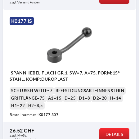
zzgl. Versandkosten
K0177 IS
SPANNHEBEL FLACH GR.1, SW=7, A=75, FORM:15°
STAHL, KOMP:DUROPLAST
SCHLÜSSELWEITE=7
BEFESTIGUNGSART=INNENSTERN
GRIFFLÄNGE=75
A1=15
D=25
D1=8
D2=20
H=14
H1=22
H2=8,5
Bestellnummer:
K0177.307
26,52 CHF
DETAILS
zzgl. MwSt.