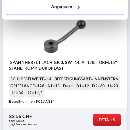
Anpassen
K0177 IS
SPANNHEBEL FLACH GR.3, SW=14, A=128, FORM:15°
STAHL, KOMP:DUROPLAST
SCHLÜSSELWEITE=14
BEFESTIGUNGSART=INNENSTERN
GRIFFLÄNGE=128
A1=15
D=41
D1=12
D2=30
H=20
H1=36
H2=11,5
Bestellnummer:
K0177.314
33,56 CHF
DETAILS
zzgl. MwSt.
zzgl. Versandkosten