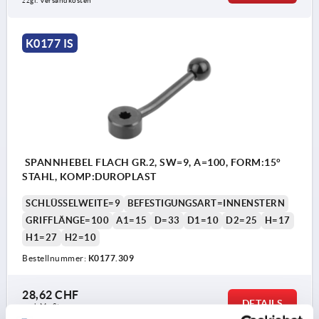
zzgl. Versandkosten
K0177 IS
SPANNHEBEL FLACH GR.2, SW=9, A=100, FORM:15°
STAHL, KOMP:DUROPLAST
SCHLÜSSELWEITE=9
BEFESTIGUNGSART=INNENSTERN
GRIFFLÄNGE=100
A1=15
D=33
D1=10
D2=25
H=17
H1=27
H2=10
Bestellnummer:
K0177.309
28,62 CHF
DETAILS
zzgl. MwSt.
zzgl. Versandkosten