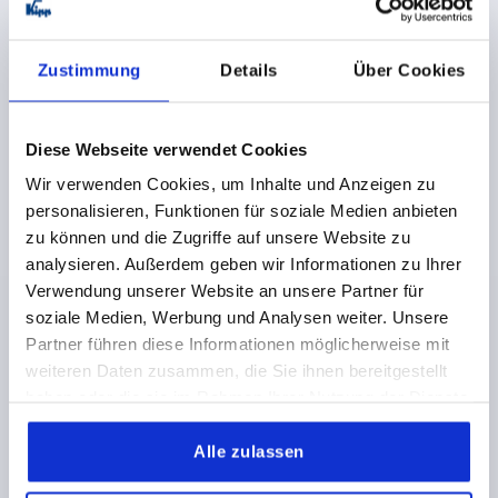
K0177 IS
Zustimmung
Details
Über Cookies
Diese Webseite verwendet Cookies
Wir verwenden Cookies, um Inhalte und Anzeigen zu
personalisieren, Funktionen für soziale Medien anbieten
zu können und die Zugriffe auf unsere Website zu
SPANNHEBEL FLACH GR.2, SW=11, A=100, FORM:15°
analysieren. Außerdem geben wir Informationen zu Ihrer
STAHL, KOMP:DUROPLAST
Verwendung unserer Website an unsere Partner für
SCHLÜSSELWEITE=11
BEFESTIGUNGSART=INNENSTERN
soziale Medien, Werbung und Analysen weiter. Unsere
GRIFFLÄNGE=100
A1=15
D=33
D1=10
D2=25
H=17
Partner führen diese Informationen möglicherweise mit
H1=27
H2=10
weiteren Daten zusammen, die Sie ihnen bereitgestellt
haben oder die sie im Rahmen Ihrer Nutzung der Dienste
Bestellnummer:
K0177.311
gesammelt haben.
Alle zulassen
28,62 CHF
DETAILS
zzgl. MwSt.
zzgl. Versandkosten