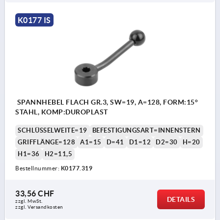
K0177 IS
SPANNHEBEL FLACH GR.3, SW=19, A=128, FORM:15°
STAHL, KOMP:DUROPLAST
SCHLÜSSELWEITE=19
BEFESTIGUNGSART=INNENSTERN
GRIFFLÄNGE=128
A1=15
D=41
D1=12
D2=30
H=20
H1=36
H2=11,5
Bestellnummer:
K0177.319
33,56 CHF
DETAILS
zzgl. MwSt.
zzgl. Versandkosten