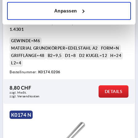
Anpassen
KEGELGRIFF DIN99, FORM:N, A=48 M06 EDELSTAHL A2
1.4301
GEWINDE=M6
MATERIAL GRUNDKÖRPER=EDELSTAHL A2
FORM=N
GRIFFLÄNGE=48
B2=9,5
D1=8
D2 KUGEL=12
H=24
L2=4
Bestellnummer:
K0174.0206
8,80 CHF
DETAILS
zzgl. MwSt.
zzgl. Versandkosten
K0174 N