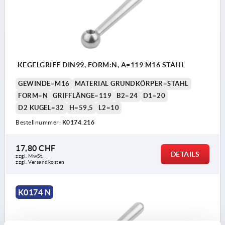
KEGELGRIFF DIN99, FORM:N, A=119 M16 STAHL
GEWINDE=M16
MATERIAL GRUNDKÖRPER=STAHL
FORM=N
GRIFFLÄNGE=119
B2=24
D1=20
D2 KUGEL=32
H=59,5
L2=10
Bestellnummer:
K0174.216
17,80 CHF
DETAILS
zzgl. MwSt.
zzgl. Versandkosten
K0174 N