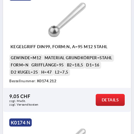
KEGELGRIFF DIN99, FORM:N, A=95 M12 STAHL
GEWINDE=M12
MATERIAL GRUNDKÖRPER=STAHL
FORM=N
GRIFFLÄNGE=95
B2=18,5
D1=16
D2 KUGEL=25
H=47
L2=7,5
Bestellnummer:
K0174.212
9,05 CHF
DETAILS
zzgl. MwSt.
zzgl. Versandkosten
K0174 N