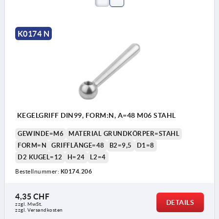
K0174 N
KEGELGRIFF DIN99, FORM:N, A=48 M06 STAHL
GEWINDE=M6
MATERIAL GRUNDKÖRPER=STAHL
FORM=N
GRIFFLÄNGE=48
B2=9,5
D1=8
D2 KUGEL=12
H=24
L2=4
Bestellnummer:
K0174.206
4,35 CHF
DETAILS
zzgl. MwSt.
zzgl. Versandkosten