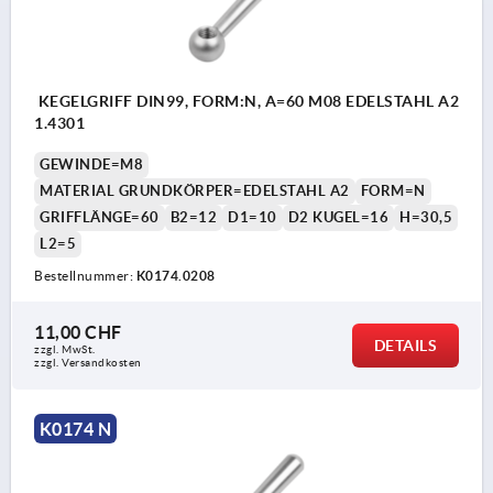
KEGELGRIFF DIN99, FORM:N, A=60 M08 EDELSTAHL A2
1.4301
GEWINDE=M8
MATERIAL GRUNDKÖRPER=EDELSTAHL A2
FORM=N
GRIFFLÄNGE=60
B2=12
D1=10
D2 KUGEL=16
H=30,5
L2=5
Bestellnummer:
K0174.0208
11,00 CHF
DETAILS
zzgl. MwSt.
zzgl. Versandkosten
K0174 N