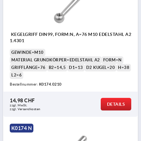
KEGELGRIFF DIN99, FORM:N, A=76 M10 EDELSTAHL A2
1.4301
GEWINDE=M10
MATERIAL GRUNDKÖRPER=EDELSTAHL A2
FORM=N
GRIFFLÄNGE=76
B2=14,5
D1=13
D2 KUGEL=20
H=38
L2=6
Bestellnummer:
K0174.0210
14,98 CHF
DETAILS
zzgl. MwSt.
zzgl. Versandkosten
K0174 N