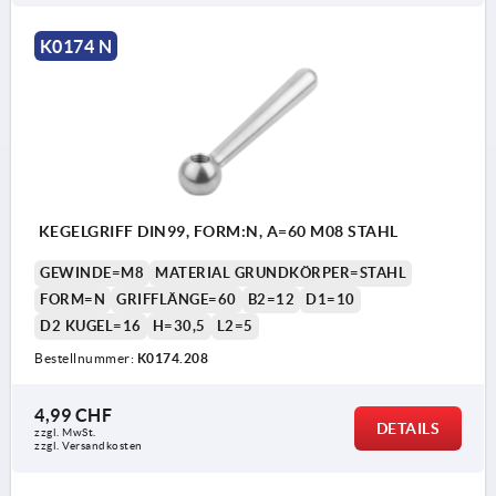
K0174 N
KEGELGRIFF DIN99, FORM:N, A=60 M08 STAHL
GEWINDE=M8
MATERIAL GRUNDKÖRPER=STAHL
FORM=N
GRIFFLÄNGE=60
B2=12
D1=10
D2 KUGEL=16
H=30,5
L2=5
Bestellnummer:
K0174.208
4,99 CHF
DETAILS
zzgl. MwSt.
zzgl. Versandkosten