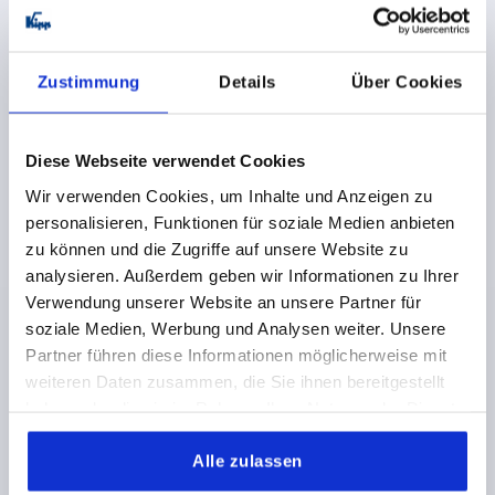
Zustimmung
Details
Über Cookies
KEGELGRIFF DIN99, FORM:N, A=152 M20 STAHL
GEWINDE=M20
MATERIAL GRUNDKÖRPER=STAHL
Diese Webseite verwendet Cookies
FORM=N
GRIFFLÄNGE=152
B2=30
D1=25
Wir verwenden Cookies, um Inhalte und Anzeigen zu
D2 KUGEL=40
H=75,5
L2=12,5
personalisieren, Funktionen für soziale Medien anbieten
Bestellnummer:
K0174.220
zu können und die Zugriffe auf unsere Website zu
analysieren. Außerdem geben wir Informationen zu Ihrer
30,78 CHF
Verwendung unserer Website an unsere Partner für
DETAILS
zzgl. MwSt.
soziale Medien, Werbung und Analysen weiter. Unsere
zzgl. Versandkosten
Partner führen diese Informationen möglicherweise mit
weiteren Daten zusammen, die Sie ihnen bereitgestellt
K0174 N
haben oder die sie im Rahmen Ihrer Nutzung der Dienste
gesammelt haben.
Alle zulassen