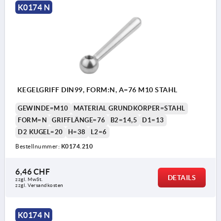
K0174 N
KEGELGRIFF DIN99, FORM:N, A=76 M10 STAHL
GEWINDE=M10
MATERIAL GRUNDKÖRPER=STAHL
FORM=N
GRIFFLÄNGE=76
B2=14,5
D1=13
D2 KUGEL=20
H=38
L2=6
Bestellnummer:
K0174.210
6,46 CHF
DETAILS
zzgl. MwSt.
zzgl. Versandkosten
K0174 N