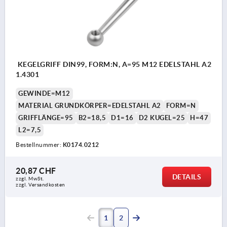
KEGELGRIFF DIN99, FORM:N, A=95 M12 EDELSTAHL A2
1.4301
GEWINDE=M12
MATERIAL GRUNDKÖRPER=EDELSTAHL A2
FORM=N
GRIFFLÄNGE=95
B2=18,5
D1=16
D2 KUGEL=25
H=47
L2=7,5
Bestellnummer:
K0174.0212
20,87 CHF
DETAILS
zzgl. MwSt.
zzgl. Versandkosten
1
2