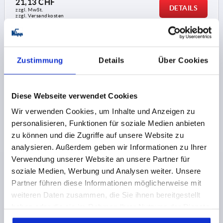
21,13 CHF
DETAILS
zzgl. MwSt.
zzgl. Versandkosten
K1599
Zustimmung
Details
Über Cookies
Diese Webseite verwendet Cookies
Wir verwenden Cookies, um Inhalte und Anzeigen zu
personalisieren, Funktionen für soziale Medien anbieten
KLEMMHEBEL MIT SPANNKRAFTVERSTÄRKER GR.2
zu können und die Zugriffe auf unsere Website zu
M08, ZINK ORANGE RAL2004 STRUKTURMATT,
analysieren. Außerdem geben wir Informationen zu Ihrer
KOMP:STAHL BRÜNIERT
Verwendung unserer Website an unsere Partner für
GEWINDE=M8
GEWINDETIEFE=22
soziale Medien, Werbung und Analysen weiter. Unsere
FARBE GRUNDKÖRPER=REINORANGE RAL 2004
Partner führen diese Informationen möglicherweise mit
OBERFLÄCHE GRUNDKÖRPER=STRUKTURMATT
weiteren Daten zusammen, die Sie ihnen bereitgestellt
GRÖSSE=2
D2=25
H=38,5
H2=27,7
GRIFFHÖHE=52,6
haben oder die sie im Rahmen Ihrer Nutzung der Dienste
H4=55,6
GRIFFLÄNGE=65
GRIFFLÄNGE=77,5
B=10
gesammelt haben.