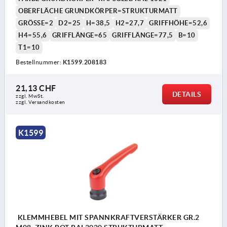
OBERFLÄCHE GRUNDKÖRPER=STRUKTURMATT
GRÖSSE=2
D2=25
H=38,5
H2=27,7
GRIFFHÖHE=52,6
H4=55,6
GRIFFLÄNGE=65
GRIFFLÄNGE=77,5
B=10
T1=10
Bestellnummer:
K1599.208183
21,13 CHF
DETAILS
zzgl. MwSt.
zzgl. Versandkosten
K1599
KLEMMHEBEL MIT SPANNKRAFTVERSTÄRKER GR.2