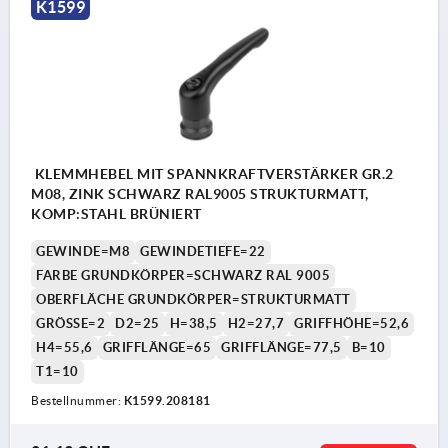
K1599
KLEMMHEBEL MIT SPANNKRAFTVERSTÄRKER GR.2
M08, ZINK SCHWARZ RAL9005 STRUKTURMATT,
KOMP:STAHL BRÜNIERT
GEWINDE=M8
GEWINDETIEFE=22
FARBE GRUNDKÖRPER=SCHWARZ RAL 9005
OBERFLÄCHE GRUNDKÖRPER=STRUKTURMATT
GRÖSSE=2
D2=25
H=38,5
H2=27,7
GRIFFHÖHE=52,6
H4=55,6
GRIFFLÄNGE=65
GRIFFLÄNGE=77,5
B=10
T1=10
Bestellnummer:
K1599.208181