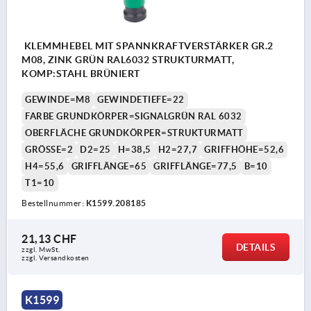
KLEMMHEBEL MIT SPANNKRAFTVERSTÄRKER GR.2
M08, ZINK GRÜN RAL6032 STRUKTURMATT,
KOMP:STAHL BRÜNIERT
GEWINDE=M8
GEWINDETIEFE=22
FARBE GRUNDKÖRPER=SIGNALGRÜN RAL 6032
OBERFLÄCHE GRUNDKÖRPER=STRUKTURMATT
GRÖSSE=2
D2=25
H=38,5
H2=27,7
GRIFFHÖHE=52,6
H4=55,6
GRIFFLÄNGE=65
GRIFFLÄNGE=77,5
B=10
T1=10
Bestellnummer:
K1599.208185
21,13 CHF
DETAILS
zzgl. MwSt.
zzgl. Versandkosten
K1599