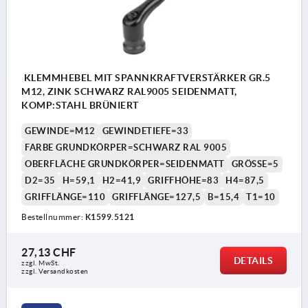
KLEMMHEBEL MIT SPANNKRAFTVERSTÄRKER GR.5
M12, ZINK SCHWARZ RAL9005 SEIDENMATT,
KOMP:STAHL BRÜNIERT
GEWINDE=M12
GEWINDETIEFE=33
FARBE GRUNDKÖRPER=SCHWARZ RAL 9005
OBERFLÄCHE GRUNDKÖRPER=SEIDENMATT
GRÖSSE=5
D2=35
H=59,1
H2=41,9
GRIFFHÖHE=83
H4=87,5
GRIFFLÄNGE=110
GRIFFLÄNGE=127,5
B=15,4
T1=10
Bestellnummer:
K1599.5121
27,13 CHF
DETAILS
zzgl. MwSt.
zzgl. Versandkosten