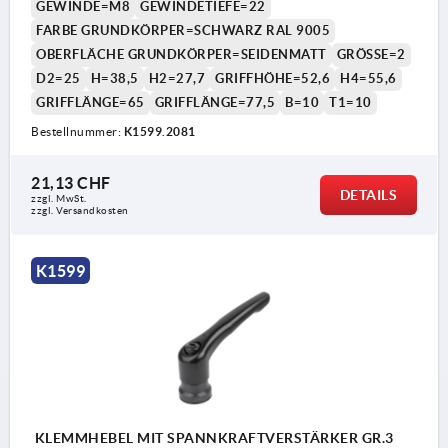
GEWINDE=M8
GEWINDETIEFE=22
FARBE GRUNDKÖRPER=SCHWARZ RAL 9005
OBERFLÄCHE GRUNDKÖRPER=SEIDENMATT
GRÖSSE=2
D2=25
H=38,5
H2=27,7
GRIFFHÖHE=52,6
H4=55,6
GRIFFLÄNGE=65
GRIFFLÄNGE=77,5
B=10
T1=10
Bestellnummer:
K1599.2081
21,13 CHF
DETAILS
zzgl. MwSt.
zzgl. Versandkosten
K1599
KLEMMHEBEL MIT SPANNKRAFTVERSTÄRKER GR.3