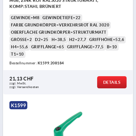
M08, ZINK ROT RAL3020 STRUKTURMATT,
KOMP:STAHL BRÜNIERT
GEWINDE=M8
GEWINDETIEFE=22
FARBE GRUNDKÖRPER=VERKEHRSROT RAL 3020
OBERFLÄCHE GRUNDKÖRPER=STRUKTURMATT
GRÖSSE=2
D2=25
H=38,5
H2=27,7
GRIFFHÖHE=52,6
H4=55,6
GRIFFLÄNGE=65
GRIFFLÄNGE=77,5
B=10
T1=10
Bestellnummer:
K1599.208184
21,13 CHF
DETAILS
zzgl. MwSt.
zzgl. Versandkosten
K1599