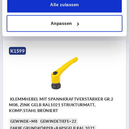
T1=10
Alle zulassen
Bestellnummer:
K1599.208182
Anpassen
21,13 CHF
DETAILS
zzgl. MwSt.
zzgl. Versandkosten
K1599
KLEMMHEBEL MIT SPANNKRAFTVERSTÄRKER GR.2
M08, ZINK GELB RAL1021 STRUKTURMATT,
KOMP:STAHL BRÜNIERT
GEWINDE=M8
GEWINDETIEFE=22
FARBE GRUNDKÖRPER=RAPSGELB RAL 1021