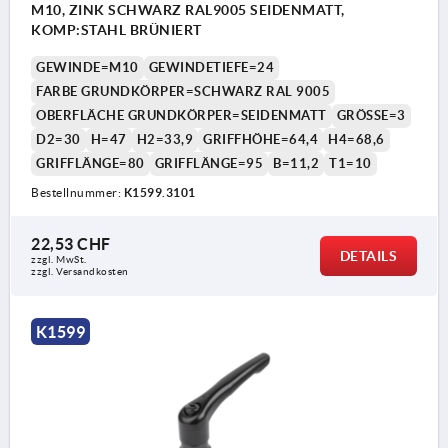
M10, ZINK SCHWARZ RAL9005 SEIDENMATT,
KOMP:STAHL BRÜNIERT
GEWINDE=M10
GEWINDETIEFE=24
FARBE GRUNDKÖRPER=SCHWARZ RAL 9005
OBERFLÄCHE GRUNDKÖRPER=SEIDENMATT
GRÖSSE=3
D2=30
H=47
H2=33,9
GRIFFHÖHE=64,4
H4=68,6
GRIFFLÄNGE=80
GRIFFLÄNGE=95
B=11,2
T1=10
Bestellnummer:
K1599.3101
22,53 CHF
DETAILS
zzgl. MwSt.
zzgl. Versandkosten
K1599