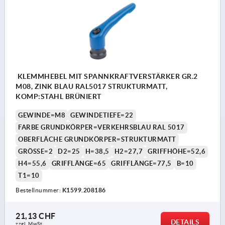
KLEMMHEBEL MIT SPANNKRAFTVERSTÄRKER GR.2
M08, ZINK BLAU RAL5017 STRUKTURMATT,
KOMP:STAHL BRÜNIERT
GEWINDE=M8
GEWINDETIEFE=22
FARBE GRUNDKÖRPER=VERKEHRSBLAU RAL 5017
OBERFLÄCHE GRUNDKÖRPER=STRUKTURMATT
GRÖSSE=2
D2=25
H=38,5
H2=27,7
GRIFFHÖHE=52,6
H4=55,6
GRIFFLÄNGE=65
GRIFFLÄNGE=77,5
B=10
T1=10
Bestellnummer:
K1599.208186
21,13 CHF
DETAILS
zzgl. MwSt.