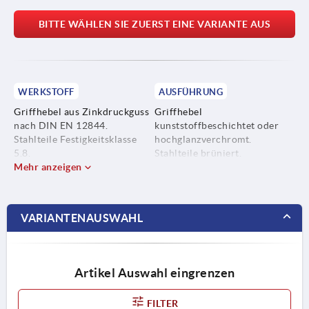
BITTE WÄHLEN SIE ZUERST EINE VARIANTE AUS
WERKSTOFF
AUSFÜHRUNG
Griffhebel aus Zinkdruckguss
Griffhebel
nach DIN EN 12844.
kunststoffbeschichtet oder
Stahlteile Festigkeitsklasse
hochglanzverchromt.
5.8.
Stahlteile brüniert.
Mehr anzeigen
Axial-Nadellager mit
gehärteten und geschliffenen
Anlagescheiben.
VARIANTENAUSWAHL
Artikel Auswahl eingrenzen
FILTER