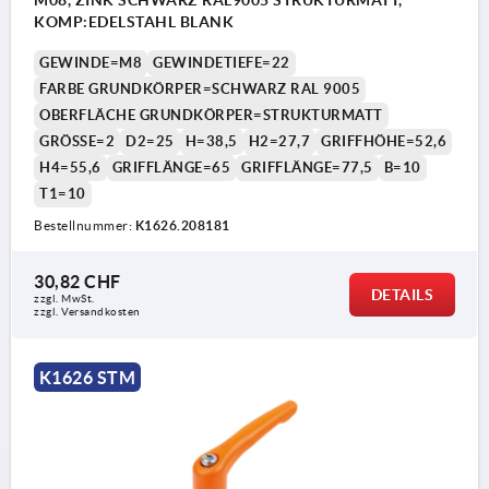
KOMP:EDELSTAHL BLANK
GEWINDE=M8
GEWINDETIEFE=22
FARBE GRUNDKÖRPER=SCHWARZ RAL 9005
OBERFLÄCHE GRUNDKÖRPER=STRUKTURMATT
GRÖSSE=2
D2=25
H=38,5
H2=27,7
GRIFFHÖHE=52,6
H4=55,6
GRIFFLÄNGE=65
GRIFFLÄNGE=77,5
B=10
T1=10
Bestellnummer:
K1626.208181
30,82 CHF
DETAILS
zzgl. MwSt.
zzgl. Versandkosten
K1626 STM