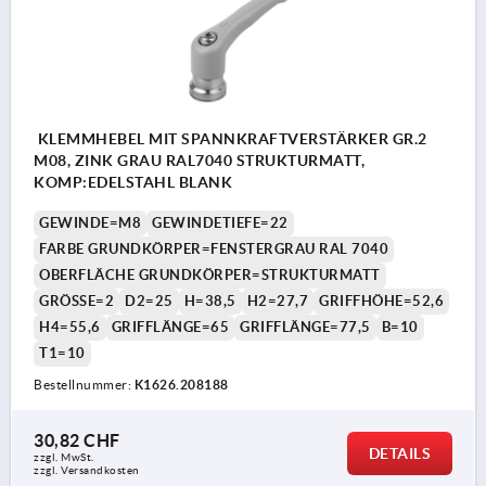
KLEMMHEBEL MIT SPANNKRAFTVERSTÄRKER GR.2
M08, ZINK GRAU RAL7040 STRUKTURMATT,
KOMP:EDELSTAHL BLANK
GEWINDE=M8
GEWINDETIEFE=22
FARBE GRUNDKÖRPER=FENSTERGRAU RAL 7040
OBERFLÄCHE GRUNDKÖRPER=STRUKTURMATT
GRÖSSE=2
D2=25
H=38,5
H2=27,7
GRIFFHÖHE=52,6
H4=55,6
GRIFFLÄNGE=65
GRIFFLÄNGE=77,5
B=10
T1=10
Bestellnummer:
K1626.208188
30,82 CHF
DETAILS
zzgl. MwSt.
zzgl. Versandkosten