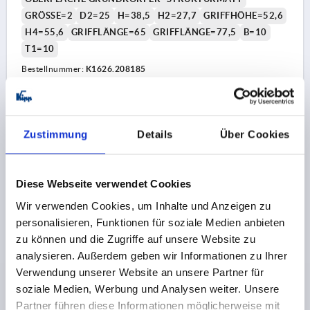
GRÖSSE=2
D2=25
H=38,5
H2=27,7
GRIFFHÖHE=52,6
H4=55,6
GRIFFLÄNGE=65
GRIFFLÄNGE=77,5
B=10
T1=10
Bestellnummer:
K1626.208185
30,82 CHF
DETAILS
zzgl. MwSt.
zzgl. Versandkosten
Zustimmung
Details
Über Cookies
K1626 STM
Diese Webseite verwendet Cookies
Wir verwenden Cookies, um Inhalte und Anzeigen zu
personalisieren, Funktionen für soziale Medien anbieten
zu können und die Zugriffe auf unsere Website zu
analysieren. Außerdem geben wir Informationen zu Ihrer
Verwendung unserer Website an unsere Partner für
KLEMMHEBEL MIT SPANNKRAFTVERSTÄRKER GR.2
soziale Medien, Werbung und Analysen weiter. Unsere
M08, ZINK BLAU RAL5017 STRUKTURMATT,
Partner führen diese Informationen möglicherweise mit
KOMP:EDELSTAHL BLANK