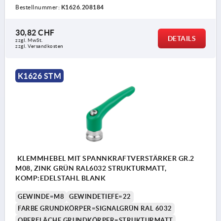
Bestellnummer:
K1626.208184
30,82 CHF
DETAILS
zzgl. MwSt.
zzgl. Versandkosten
K1626 STM
KLEMMHEBEL MIT SPANNKRAFTVERSTÄRKER GR.2
M08, ZINK GRÜN RAL6032 STRUKTURMATT,
KOMP:EDELSTAHL BLANK
GEWINDE=M8
GEWINDETIEFE=22
FARBE GRUNDKÖRPER=SIGNALGRÜN RAL 6032
OBERFLÄCHE GRUNDKÖRPER=STRUKTURMATT