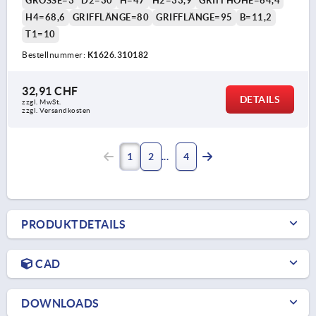
GRÖSSE=3
D2=30
H=47
H2=33,9
GRIFFHÖHE=64,4
H4=68,6
GRIFFLÄNGE=80
GRIFFLÄNGE=95
B=11,2
T1=10
Bestellnummer:
K1626.310182
32,91 CHF
DETAILS
zzgl. MwSt.
zzgl. Versandkosten
1
2
4
PRODUKTDETAILS
CAD
DOWNLOADS