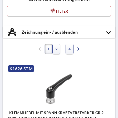
FILTER
Zeichnung ein- / ausblenden
1
2
4
K1626 STM
KLEMMHEBEL MIT SPANNKRAFTVERSTÄRKER GR.2
M08, ZINK SCHWARZ RAL9005 STRUKTURMATT,