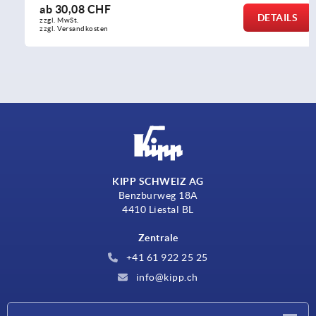
ab
30,08 CHF
DETAILS
zzgl. MwSt.
zzgl. Versandkosten
KIPP SCHWEIZ AG
Benzburweg 18A
4410 Liestal BL
Zentrale
+41 61 922 25 25
info@kipp.ch