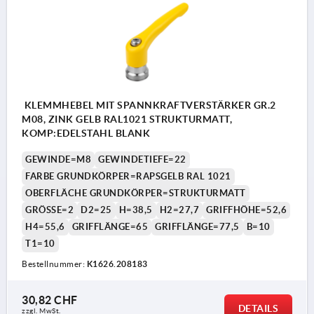
KLEMMHEBEL MIT SPANNKRAFTVERSTÄRKER GR.2
M08, ZINK GELB RAL1021 STRUKTURMATT,
KOMP:EDELSTAHL BLANK
GEWINDE=M8
GEWINDETIEFE=22
FARBE GRUNDKÖRPER=RAPSGELB RAL 1021
OBERFLÄCHE GRUNDKÖRPER=STRUKTURMATT
GRÖSSE=2
D2=25
H=38,5
H2=27,7
GRIFFHÖHE=52,6
H4=55,6
GRIFFLÄNGE=65
GRIFFLÄNGE=77,5
B=10
T1=10
Bestellnummer:
K1626.208183
30,82 CHF
DETAILS
zzgl. MwSt.