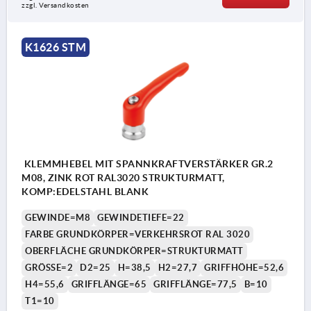
zzgl. Versandkosten
K1626 STM
KLEMMHEBEL MIT SPANNKRAFTVERSTÄRKER GR.2
M08, ZINK ROT RAL3020 STRUKTURMATT,
KOMP:EDELSTAHL BLANK
GEWINDE=M8
GEWINDETIEFE=22
FARBE GRUNDKÖRPER=VERKEHRSROT RAL 3020
OBERFLÄCHE GRUNDKÖRPER=STRUKTURMATT
GRÖSSE=2
D2=25
H=38,5
H2=27,7
GRIFFHÖHE=52,6
H4=55,6
GRIFFLÄNGE=65
GRIFFLÄNGE=77,5
B=10
T1=10