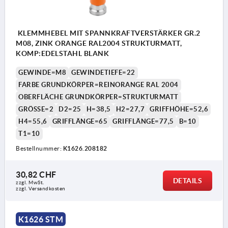
KLEMMHEBEL MIT SPANNKRAFTVERSTÄRKER GR.2
M08, ZINK ORANGE RAL2004 STRUKTURMATT,
KOMP:EDELSTAHL BLANK
GEWINDE=M8
GEWINDETIEFE=22
FARBE GRUNDKÖRPER=REINORANGE RAL 2004
OBERFLÄCHE GRUNDKÖRPER=STRUKTURMATT
GRÖSSE=2
D2=25
H=38,5
H2=27,7
GRIFFHÖHE=52,6
H4=55,6
GRIFFLÄNGE=65
GRIFFLÄNGE=77,5
B=10
T1=10
Bestellnummer:
K1626.208182
30,82 CHF
DETAILS
zzgl. MwSt.
zzgl. Versandkosten
K1626 STM