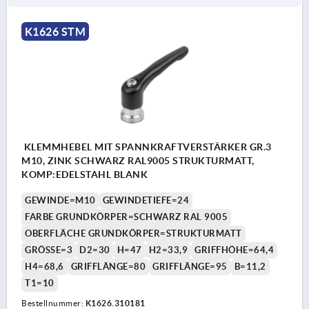
K1626 STM
KLEMMHEBEL MIT SPANNKRAFTVERSTÄRKER GR.3
M10, ZINK SCHWARZ RAL9005 STRUKTURMATT,
KOMP:EDELSTAHL BLANK
GEWINDE=M10
GEWINDETIEFE=24
FARBE GRUNDKÖRPER=SCHWARZ RAL 9005
OBERFLÄCHE GRUNDKÖRPER=STRUKTURMATT
GRÖSSE=3
D2=30
H=47
H2=33,9
GRIFFHÖHE=64,4
H4=68,6
GRIFFLÄNGE=80
GRIFFLÄNGE=95
B=11,2
T1=10
Bestellnummer:
K1626.310181