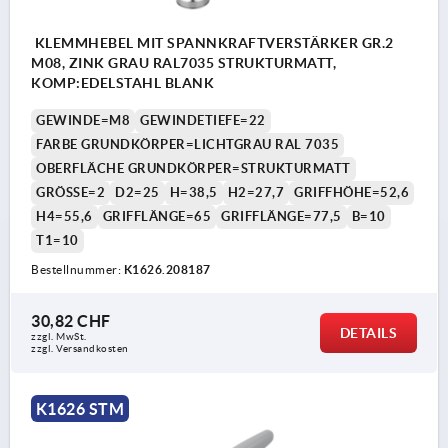
KLEMMHEBEL MIT SPANNKRAFTVERSTÄRKER GR.2
M08, ZINK GRAU RAL7035 STRUKTURMATT,
KOMP:EDELSTAHL BLANK
GEWINDE=M8
GEWINDETIEFE=22
FARBE GRUNDKÖRPER=LICHTGRAU RAL 7035
OBERFLÄCHE GRUNDKÖRPER=STRUKTURMATT
GRÖSSE=2
D2=25
H=38,5
H2=27,7
GRIFFHÖHE=52,6
H4=55,6
GRIFFLÄNGE=65
GRIFFLÄNGE=77,5
B=10
T1=10
Bestellnummer:
K1626.208187
30,82 CHF
DETAILS
zzgl. MwSt.
zzgl. Versandkosten
K1626 STM