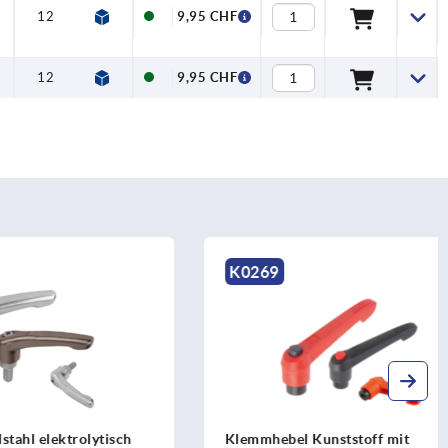
12
31,5
73
77,5
110
126
15
9,95 CHF
12
31,5
73
77,5
110
126
15
9,95 CHF
K0269
rolytisch
Klemmhebel Kunststoff mit