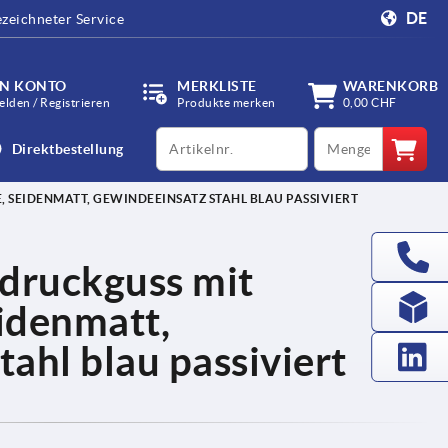
DE
zeichneter Service
IN KONTO
MERKLISTE
WARENKORB
lden / Registrieren
Produkte merken
0,00 CHF
productCode
qty
Direktbestellung
SEIDENMATT, GEWINDEEINSATZ STAHL BLAU PASSIVIERT
druckguss mit
idenmatt,
ahl blau passiviert