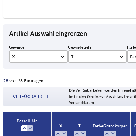
Artikel Auswahl eingrenzen
X
T
Fa
M3
9
re
28
von 28 Einträgen
M4
12
sil
Die Verfügbarkeiten werden in regelmä
M5
14
VERFÜGBARKEIT
Im finalen Schritt vor Abschluss Ihrer 
Versanddatum.
M6
17
M8
23
Bestell-Nr.
Bestell-Nr.
X
X
T
T
Farbe Grundkörper
Farbe Grundkörper
O
O
M10