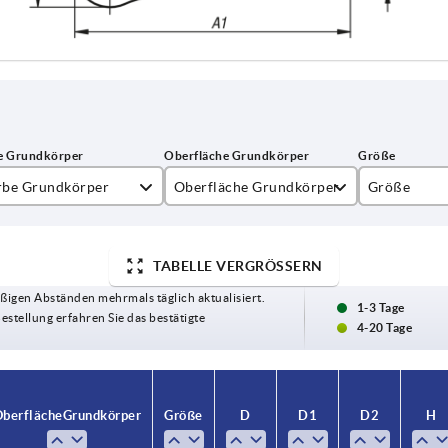
rbe Grundkörper
Oberfläche Grundkörper
Größe
inorange RAL 2004
kunststoffbeschichtet
0
TABELLE VERGRÖSSERN
ber-metallic
1
ßigen Abständen mehrmals täglich aktualisiert.
2
1-3 Tage
Bestellung erfahren Sie das bestätigte
4-20 Tage
3
4
berfläche Grundkörper
berfläche Grundkörper
Größe
Größe
D
D
D1
D1
D2
D2
H
H
5