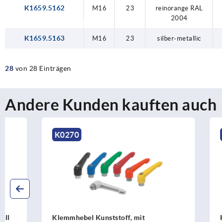
K1659.5162
M16
23
reinorange RAL
2004
K1659.5163
M16
23
silber-metallic
28
von 28 Einträgen
Andere Kunden kauften auch
K0270
K0122
Klemmhebel Kunststoff, mit
Klemmhebel