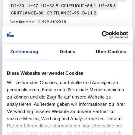
D2=30
H=47
H2=33,9
GRIFFHÖHE=64,4
H4=68,6
GRIFFLÄNGE=80
GRIFFLÄNGE=95
B=11,2
Bestellnummer:
K1599.3102X15
23,56 CHF
DETAILS
zzgl. MwSt.
zzgl. Versandkosten
Zustimmung
Details
Über Cookies
K1599
Diese Webseite verwendet Cookies
Wir verwenden Cookies, um Inhalte und Anzeigen zu
personalisieren, Funktionen für soziale Medien anbieten
zu können und die Zugriffe auf unsere Website zu
analysieren. Außerdem geben wir Informationen zu Ihrer
Verwendung unserer Website an unsere Partner für
KLEMMHEBEL MIT SPANNKRAFTVERSTÄRKER GR.3
soziale Medien, Werbung und Analysen weiter. Unsere
M10X30, ZINK ORANGE RAL2004
Partner führen diese Informationen möglicherweise mit
KUNSTSTOFFBESCHICHTET, KOMP:STAHL BRÜNIERT
weiteren Daten zusammen, die Sie ihnen bereitgestellt