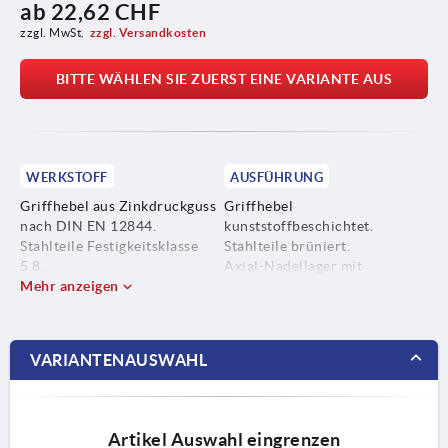
ab
22,62 CHF
zzgl. MwSt.
zzgl. Versandkosten
BITTE WÄHLEN SIE ZUERST EINE VARIANTE AUS
WERKSTOFF
AUSFÜHRUNG
Griffhebel aus Zinkdruckguss
Griffhebel
nach DIN EN 12844.
kunststoffbeschichtet.
Stahlteile Festigkeitsklasse
Stahlteile brüniert.
5.8.
Axial-Nadellager mit
Mehr anzeigen
gehärteten und geschliffenen
Anlagescheiben.
VARIANTENAUSWAHL
Artikel Auswahl eingrenzen