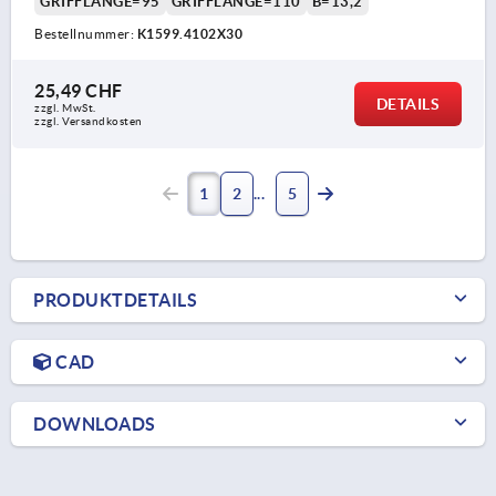
GRIFFLÄNGE=95
GRIFFLÄNGE=110
B=13,2
Bestellnummer:
K1599.4102X30
25,49 CHF
DETAILS
zzgl. MwSt.
zzgl. Versandkosten
1
2
5
PRODUKTDETAILS
CAD
DOWNLOADS