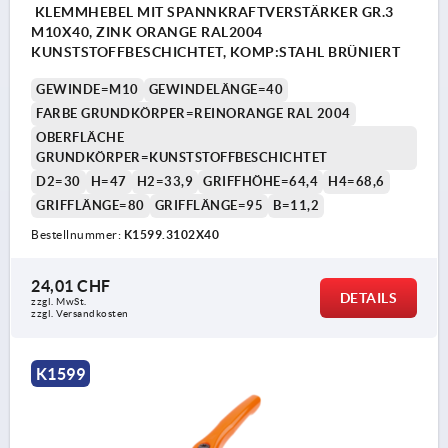
KLEMMHEBEL MIT SPANNKRAFTVERSTÄRKER GR.3
M10X40, ZINK ORANGE RAL2004
KUNSTSTOFFBESCHICHTET, KOMP:STAHL BRÜNIERT
GEWINDE=M10
GEWINDELÄNGE=40
FARBE GRUNDKÖRPER=REINORANGE RAL 2004
OBERFLÄCHE
GRUNDKÖRPER=KUNSTSTOFFBESCHICHTET
D2=30
H=47
H2=33,9
GRIFFHÖHE=64,4
H4=68,6
GRIFFLÄNGE=80
GRIFFLÄNGE=95
B=11,2
Bestellnummer:
K1599.3102X40
24,01 CHF
DETAILS
zzgl. MwSt.
zzgl. Versandkosten
K1599