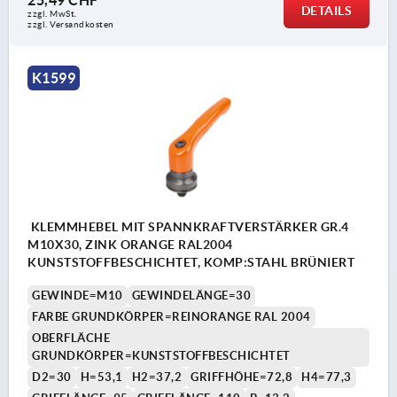
25,49 CHF
DETAILS
zzgl. MwSt.
zzgl. Versandkosten
K1599
KLEMMHEBEL MIT SPANNKRAFTVERSTÄRKER GR.4
M10X30, ZINK ORANGE RAL2004
KUNSTSTOFFBESCHICHTET, KOMP:STAHL BRÜNIERT
GEWINDE=M10
GEWINDELÄNGE=30
FARBE GRUNDKÖRPER=REINORANGE RAL 2004
OBERFLÄCHE
GRUNDKÖRPER=KUNSTSTOFFBESCHICHTET
D2=30
H=53,1
H2=37,2
GRIFFHÖHE=72,8
H4=77,3