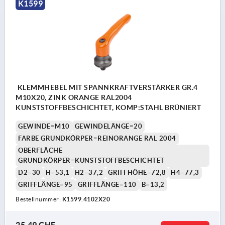
K1599
KLEMMHEBEL MIT SPANNKRAFTVERSTÄRKER GR.4
M10X20, ZINK ORANGE RAL2004
KUNSTSTOFFBESCHICHTET, KOMP:STAHL BRÜNIERT
GEWINDE=M10
GEWINDELÄNGE=20
FARBE GRUNDKÖRPER=REINORANGE RAL 2004
OBERFLÄCHE
GRUNDKÖRPER=KUNSTSTOFFBESCHICHTET
D2=30
H=53,1
H2=37,2
GRIFFHÖHE=72,8
H4=77,3
GRIFFLÄNGE=95
GRIFFLÄNGE=110
B=13,2
Bestellnummer:
K1599.4102X20