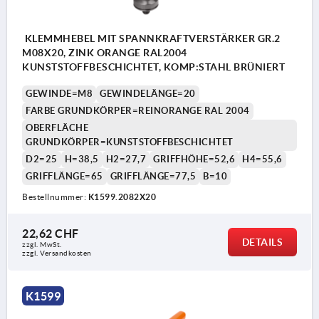
KLEMMHEBEL MIT SPANNKRAFTVERSTÄRKER GR.2
M08X20, ZINK ORANGE RAL2004
KUNSTSTOFFBESCHICHTET, KOMP:STAHL BRÜNIERT
GEWINDE=M8
GEWINDELÄNGE=20
FARBE GRUNDKÖRPER=REINORANGE RAL 2004
OBERFLÄCHE
GRUNDKÖRPER=KUNSTSTOFFBESCHICHTET
D2=25
H=38,5
H2=27,7
GRIFFHÖHE=52,6
H4=55,6
GRIFFLÄNGE=65
GRIFFLÄNGE=77,5
B=10
Bestellnummer:
K1599.2082X20
22,62 CHF
DETAILS
zzgl. MwSt.
zzgl. Versandkosten
K1599