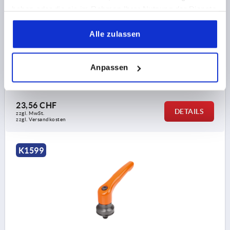
GEWINDE=M10
GEWINDELÄNGE=30
haben oder die sie im Rahmen Ihrer Nutzung der Dienste
FARBE GRUNDKÖRPER=REINORANGE RAL 2004
gesammelt haben.
OBERFLÄCHE
Alle zulassen
GRUNDKÖRPER=KUNSTSTOFFBESCHICHTET
D2=30
H=47
H2=33,9
GRIFFHÖHE=64,4
H4=68,6
GRIFFLÄNGE=80
GRIFFLÄNGE=95
B=11,2
Anpassen
Bestellnummer:
K1599.3102X30
23,56 CHF
DETAILS
zzgl. MwSt.
zzgl. Versandkosten
K1599