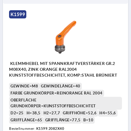
K1599
KLEMMHEBEL MIT SPANNKRAFTVERSTÄRKER GR.2
M08X40, ZINK ORANGE RAL2004
KUNSTSTOFFBESCHICHTET, KOMP:STAHL BRÜNIERT
GEWINDE=M8
GEWINDELÄNGE=40
FARBE GRUNDKÖRPER=REINORANGE RAL 2004
OBERFLÄCHE
GRUNDKÖRPER=KUNSTSTOFFBESCHICHTET
D2=25
H=38,5
H2=27,7
GRIFFHÖHE=52,6
H4=55,6
GRIFFLÄNGE=65
GRIFFLÄNGE=77,5
B=10
Bestellnummer:
K1599.2082X40