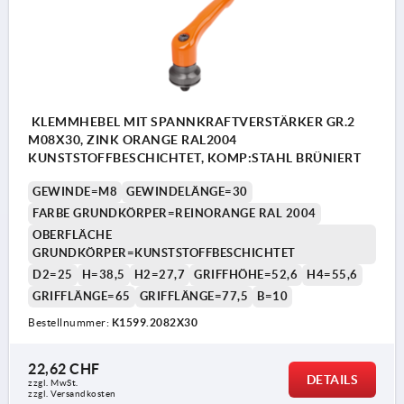
KLEMMHEBEL MIT SPANNKRAFTVERSTÄRKER GR.2
M08X30, ZINK ORANGE RAL2004
KUNSTSTOFFBESCHICHTET, KOMP:STAHL BRÜNIERT
GEWINDE=M8
GEWINDELÄNGE=30
FARBE GRUNDKÖRPER=REINORANGE RAL 2004
OBERFLÄCHE
GRUNDKÖRPER=KUNSTSTOFFBESCHICHTET
D2=25
H=38,5
H2=27,7
GRIFFHÖHE=52,6
H4=55,6
GRIFFLÄNGE=65
GRIFFLÄNGE=77,5
B=10
Bestellnummer:
K1599.2082X30
22,62 CHF
DETAILS
zzgl. MwSt.
zzgl. Versandkosten