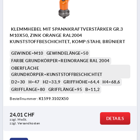
KLEMMHEBEL MIT SPANNKRAFTVERSTÄRKER GR.3
M10X50, ZINK ORANGE RAL2004
KUNSTSTOFFBESCHICHTET, KOMP:STAHL BRÜNIERT
GEWINDE=M10
GEWINDELÄNGE=50
FARBE GRUNDKÖRPER=REINORANGE RAL 2004
OBERFLÄCHE
GRUNDKÖRPER=KUNSTSTOFFBESCHICHTET
D2=30
H=47
H2=33,9
GRIFFHÖHE=64,4
H4=68,6
GRIFFLÄNGE=80
GRIFFLÄNGE=95
B=11,2
Bestellnummer:
K1599.3102X50
24,01 CHF
DETAILS
zzgl. MwSt.
zzgl. Versandkosten