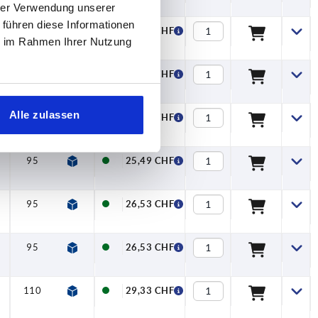
hrer Verwendung unserer
 führen diese Informationen
80
95
11,2
24,01 CHF
ie im Rahmen Ihrer Nutzung
80
95
11,2
24,01 CHF
Alle zulassen
95
110
13,2
25,49 CHF
95
110
13,2
25,49 CHF
95
110
13,2
26,53 CHF
95
110
13,2
26,53 CHF
110
127,5
15,4
29,33 CHF