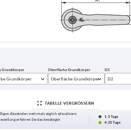
rbe Grundkörper
Oberfläche Grundkörper
D2
nstergrau RAL 7040
hochglanzverchromt
25
chtgrau RAL 7035
seidenmatt
30
TABELLE VERGRÖSSERN
ßigen Abständen mehrmals täglich aktualisiert.
psgelb RAL 1021
strukturmatt
35
1-3 Tage
Bestellung erfahren Sie das bestätigte
4-20 Tage
inorange RAL 2004