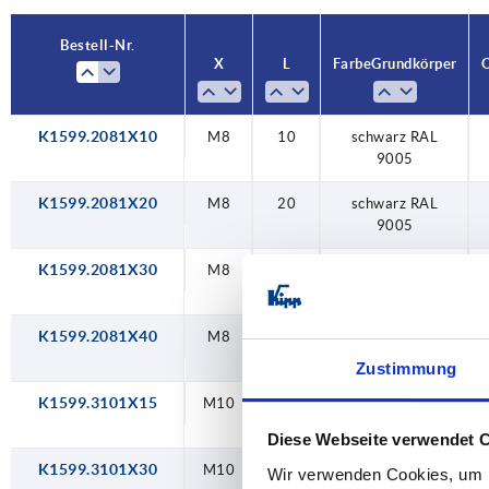
40
sc
Bestell-Nr.
X
L
Farbe Grundkörper
O
50
si
sil
K1599.2081X10
M8
10
schwarz RAL
ve
9005
ve
K1599.2081X20
M8
20
schwarz RAL
9005
K1599.2081X30
M8
30
schwarz RAL
9005
K1599.2081X40
M8
40
schwarz RAL
9005
Zustimmung
K1599.3101X15
M10
15
schwarz RAL
9005
Diese Webseite verwendet 
K1599.3101X30
M10
30
schwarz RAL
Wir verwenden Cookies, um I