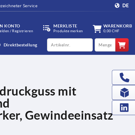
DE
zeichneter Service
IN KONTO
MERKLISTE
WARENKORB
lden / Registrieren
Produkte merken
0,00 CHF
productCode
qty
Direktbestellung
druckguss mit
nd
rker, Gewindeeinsatz