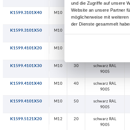
9005
und die Zugriffe auf unsere 
Website an unsere Partner fü
K1599.3101X40
M10
40
schwarz RAL
möglicherweise mit weiteren
9005
der Dienste gesammelt habe
K1599.3101X50
M10
50
schwarz RAL
9005
K1599.4101X20
M10
20
schwarz RAL
9005
K1599.4101X30
M10
30
schwarz RAL
9005
K1599.4101X40
M10
40
schwarz RAL
9005
K1599.4101X50
M10
50
schwarz RAL
9005
K1599.5121X20
M12
20
schwarz RAL
9005