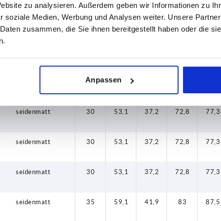
Website zu analysieren. Außerdem geben wir Informationen zu I
r soziale Medien, Werbung und Analysen weiter. Unsere Partner
seidenmatt
30
47
33,9
64,4
68,6
 Daten zusammen, die Sie ihnen bereitgestellt haben oder die s
n.
seidenmatt
30
47
33,9
64,4
68,6
Anpassen
seidenmatt
30
53,1
37,2
72,8
77,3
seidenmatt
30
53,1
37,2
72,8
77,3
seidenmatt
30
53,1
37,2
72,8
77,3
seidenmatt
30
53,1
37,2
72,8
77,3
seidenmatt
35
59,1
41,9
83
87,5