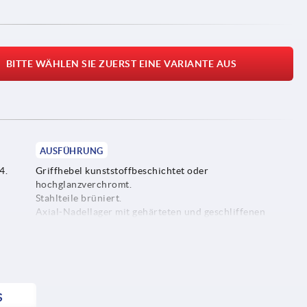
BITTE WÄHLEN SIE ZUERST EINE VARIANTE AUS
AUSFÜHRUNG
4.
Griffhebel kunststoffbeschichtet oder
hochglanzverchromt.
Stahlteile brüniert.
Axial-Nadellager mit gehärteten und geschliffenen
Anlagescheiben.
S