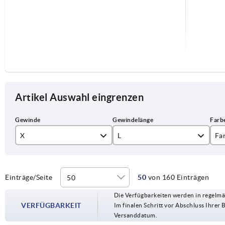
Artikel Auswahl eingrenzen
X
L
Fa
M8
10
fe
M10
15
li
Einträge/Seite
50
von 160 Einträgen
Die Verfügbarkeiten werden in regelmä
M12
20
ra
VERFÜGBARKEIT
Im finalen Schritt vor Abschluss Ihrer 
Versanddatum.
30
re