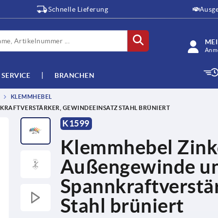
Schnelle Lieferung
Ausge
ME
Anme
SERVICE
BRANCHEN
KLEMMHEBEL
RAFTVERSTÄRKER, GEWINDEEINSATZ STAHL BRÜNIERT
K1599
Klemmhebel Zink
Außengewinde u
Spannkraftverstä
Stahl brüniert