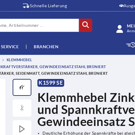
Schnelle Lieferung
Ausge
ME
Anme
SERVICE
BRANCHEN
KLEMMHEBEL
RAFTVERSTÄRKER, GEWINDEEINSATZ STAHL BRÜNIERT
RKER, SEIDENMATT, GEWINDEEINSATZ STAHL BRÜNIERT
K1599 SE
Klemmhebel Zink
und Spannkraftver
Gewindeeinsatz S
Deutliche Erhöhung der Spannkräfte bei gle