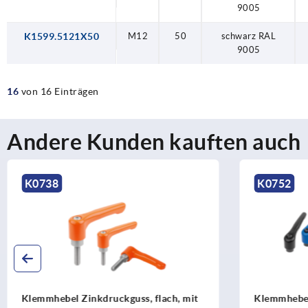
9005
K1599.5121X50
M12
50
schwarz RAL
9005
16
von 16 Einträgen
Andere Kunden kauften auch
K0738
K0752
Klemmhebel Zinkdruckguss, flach, mit
Klemmhebel