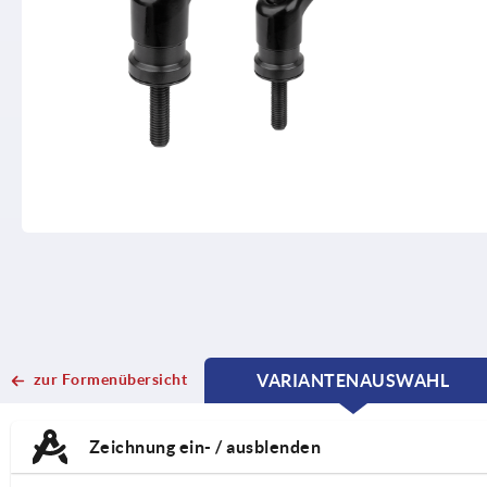
zur Formenübersicht
VARIANTENAUSWAHL
CURRENT
CURRENT
TAB:
TAB:
Zeichnung ein- / ausblenden