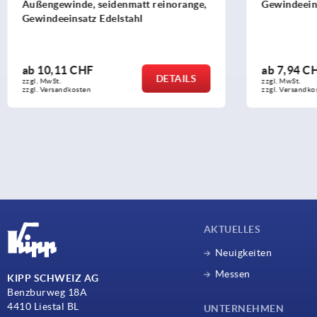
Außengewinde, seidenmatt reinorange,
Gewindeeins
Gewindeeinsatz Edelstahl
ab
10,11 CHF
ab
7,94 C
DETAILS
zzgl. MwSt.
zzgl. MwSt.
zzgl. Versandkosten
zzgl. Versandko
AKTUELLES
Neuigkeiten
Messen
KIPP SCHWEIZ AG
Benzburweg 18A
4410 Liestal BL
UNTERNEHMEN