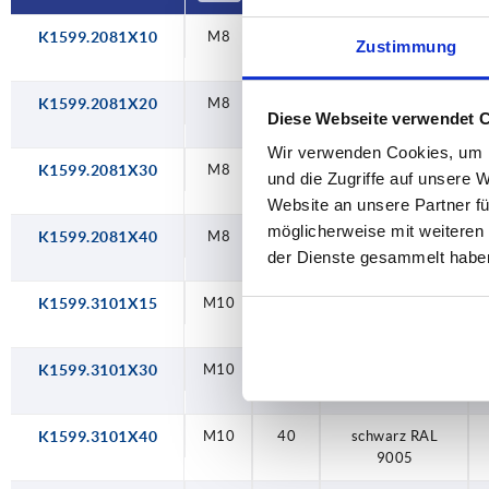
K1599.2081X10
M8
10
schwarz RAL
Zustimmung
9005
K1599.2081X20
M8
20
schwarz RAL
Diese Webseite verwendet 
9005
Wir verwenden Cookies, um I
K1599.2081X30
M8
30
schwarz RAL
und die Zugriffe auf unsere 
9005
Website an unsere Partner fü
möglicherweise mit weiteren
K1599.2081X40
M8
40
schwarz RAL
der Dienste gesammelt habe
9005
K1599.3101X15
M10
15
schwarz RAL
9005
K1599.3101X30
M10
30
schwarz RAL
9005
K1599.3101X40
M10
40
schwarz RAL
9005