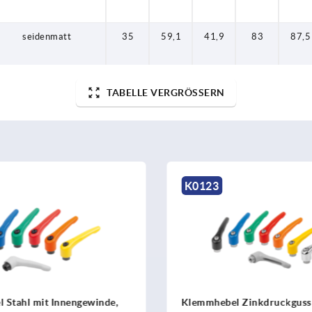
seidenmatt
35
59,1
41,9
83
87,5
TABELLE VERGRÖSSERN
K0123
 Stahl mit Innengewinde,
Klemmhebel Zinkdruckguss