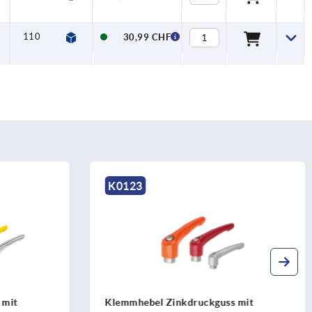
110
127,5
15,4
30,99 CHF
K0123
 mit
Klemmhebel Zinkdruckguss mit