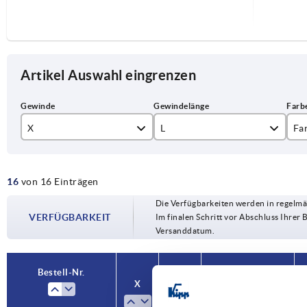
Artikel Auswahl eingrenzen
X
L
Fa
M8
10
sc
16
von 16 Einträgen
M10
15
Die Verfügbarkeiten werden in regelmä
M12
20
VERFÜGBARKEIT
Im finalen Schritt vor Abschluss Ihrer 
Versanddatum.
30
40
Bestell-Nr.
X
L
Farbe Grundkörper
O
50