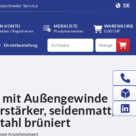
DE
zeichneter Service
IN KONTO
MERKLISTE
WARENKORB
lden / Registrieren
Produkte merken
0,00 CHF
productCode
qty
Direktbestellung
 mit Außengewinde
stärker, seidenmatt,
tahl brüniert
ichem Anziehmoment