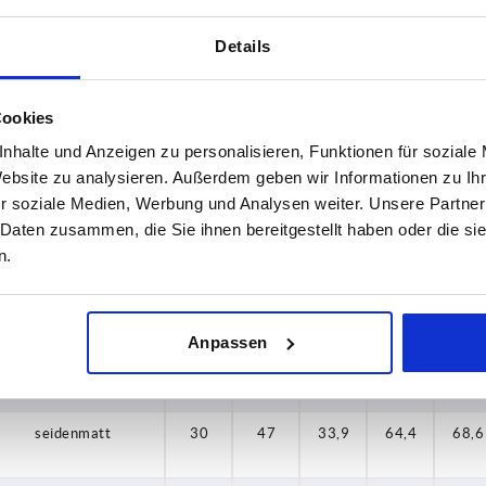
seidenmatt
25
38,5
27,7
52,6
55,6
Details
seidenmatt
25
38,5
27,7
52,6
55,6
Cookies
nhalte und Anzeigen zu personalisieren, Funktionen für soziale
seidenmatt
25
38,5
27,7
52,6
55,6
Website zu analysieren. Außerdem geben wir Informationen zu I
r soziale Medien, Werbung und Analysen weiter. Unsere Partner
 Daten zusammen, die Sie ihnen bereitgestellt haben oder die s
seidenmatt
25
38,5
27,7
52,6
55,6
n.
seidenmatt
30
47
33,9
64,4
68,6
Anpassen
seidenmatt
30
47
33,9
64,4
68,6
seidenmatt
30
47
33,9
64,4
68,6