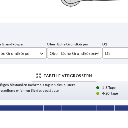
rbe Grundkörper
Oberfläche Grundkörper
D2
hwarz RAL 9005
seidenmatt
25
TABELLE VERGRÖSSERN
30
ßigen Abständen mehrmals täglich aktualisiert.
35
1-3 Tage
Bestellung erfahren Sie das bestätigte
4-20 Tage
berfläche Grundkörper
D2
H
H2
H3
H4