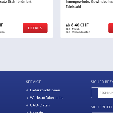
atz Stahl brüniert
Innengewinde, Gewindeeins
Edelstahl
HF
ab
6,48 CHF
DETAILS
zzgl. MwSt.
sten
zzgl. Versandkosten
SERVICE
SICHER BEZ
Lieferkonditionen
Werkstoffübersicht
CAD-Daten
SICHERHEIT
Kontakt