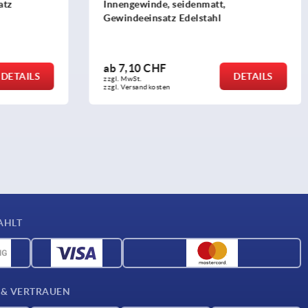
atz
Innengewinde, seidenmatt,
Gewindeeinsatz Edelstahl
ab
7,10 CHF
DETAILS
DETAILS
zzgl. MwSt.
zzgl. Versandkosten
AHLT
 & VERTRAUEN