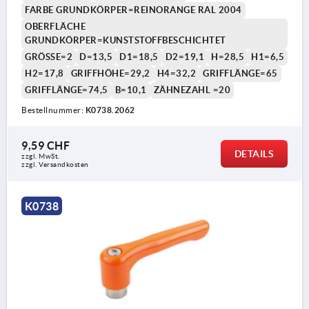
FARBE GRUNDKÖRPER=REINORANGE RAL 2004
OBERFLÄCHE
GRUNDKÖRPER=KUNSTSTOFFBESCHICHTET
GRÖSSE=2
D=13,5
D1=18,5
D2=19,1
H=28,5
H1=6,5
H2=17,8
GRIFFHÖHE=29,2
H4=32,2
GRIFFLÄNGE=65
GRIFFLÄNGE=74,5
B=10,1
ZÄHNEZAHL =20
Bestellnummer:
K0738.2062
9,59 CHF
DETAILS
zzgl. MwSt.
zzgl. Versandkosten
K0738