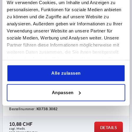
Wir verwenden Cookies, um Inhalte und Anzeigen zu
personalisieren, Funktionen für soziale Medien anbieten
zu können und die Zugriffe auf unsere Website zu
analysieren. Außerdem geben wir Informationen zu Ihrer
Verwendung unserer Website an unsere Partner für
KLEMMHEBEL FLACH GR.3 M08, ZINK ORANGE
soziale Medien, Werbung und Analysen weiter. Unsere
RAL2004 KUNSTSTOFFBESCHICHTET,
Partner führen diese Informationen möglicherweise mit
KOMP:EDELSTAHL BLANK
weiteren Daten zusammen, die Sie ihnen bereitgestellt
haben oder die sie im Rahmen Ihrer Nutzung der Dienste
GEWINDE=M8
GEWINDETIEFE=14
gesammelt haben.
FARBE GRUNDKÖRPER=REINORANGE RAL 2004
Alle zulassen
OBERFLÄCHE
GRUNDKÖRPER=KUNSTSTOFFBESCHICHTET
GRÖSSE=3
D=16
D1=21,2
D2=22
H=37
H1=10
Anpassen
H2=23,8
GRIFFHÖHE=38
H4=42
GRIFFLÄNGE=80
GRIFFLÄNGE=91
B=11,7
ZÄHNEZAHL =22
Bestellnummer:
K0738.3082
10,88 CHF
DETAILS
zzgl. MwSt.