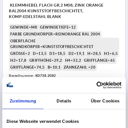
KLEMMHEBEL FLACH GR.2 M08, ZINK ORANGE
RAL2004 KUNSTSTOFFBESCHICHTET,
KOMP:EDELSTAHL BLANK
GEWINDE=M8
GEWINDETIEFE=12
FARBE GRUNDKÖRPER=REINORANGE RAL 2004
OBERFLÄCHE
GRUNDKÖRPER=KUNSTSTOFFBESCHICHTET
GRÖSSE=2
D=13,5
D1=18,5
D2=19,1
H=28,5
H1=6,5
H2=17,8
GRIFFHÖHE=29,2
H4=32,2
GRIFFLÄNGE=65
GRIFFLÄNGE=74,5
B=10,1
ZÄHNEZAHL =20
Bestellnummer:
K0738.2082
9,59 CHF
DETAILS
zzgl. MwSt.
zzgl. Versandkosten
Zustimmung
Details
Über Cookies
K0738
Diese Webseite verwendet Cookies