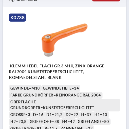
zzgl. Versandkosten
K0738
KLEMMHEBEL FLACH GR.3 M10, ZINK ORANGE
RAL2004 KUNSTSTOFFBESCHICHTET,
KOMP:EDELSTAHL BLANK
GEWINDE=M10
GEWINDETIEFE=14
FARBE GRUNDKÖRPER=REINORANGE RAL 2004
OBERFLÄCHE
GRUNDKÖRPER=KUNSTSTOFFBESCHICHTET
GRÖSSE=3
D=16
D1=21,2
D2=22
H=37
H1=10
H2=23,8
GRIFFHÖHE=38
H4=42
GRIFFLÄNGE=80
GRIFFLÄNGE=91
B=11,7
ZÄHNEZAHL =22