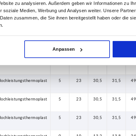
Website zu analysieren. Außerdem geben wir Informationen zu I
ochleistungsthermoplast
4
19
26,2
27,1
43
r soziale Medien, Werbung und Analysen weiter. Unsere Partner
 Daten zusammen, die Sie ihnen bereitgestellt haben oder die s
n.
ochleistungsthermoplast
4
19
26,2
27,1
43
ochleistungsthermoplast
4
19
26,2
27,1
43
Anpassen
ochleistungsthermoplast
5
23
30,5
31,5
49
ochleistungsthermoplast
5
23
30,5
31,5
49
ochleistungsthermoplast
5
23
30,5
31,5
49
ochleistungsthermoplast
5
23
30,5
31,5
49