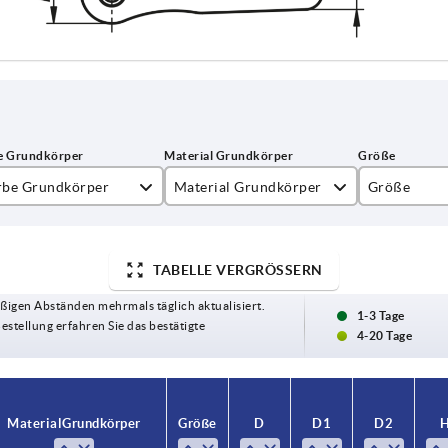
rbe Grundkörper
Material Grundkörper
Größe
chtgrau RAL 7035
Hochleistungsthermoplast
0
psgelb RAL 1021
1
TABELLE VERGRÖSSERN
ßigen Abständen mehrmals täglich aktualisiert.
inorange RAL 2004
2
1-3 Tage
Bestellung erfahren Sie das bestätigte
4-20 Tage
hwarzgrau RAL 7021
3
gnalgrün RAL 6032
4
Material Grundkörper
Material Grundkörper
Größe
Größe
D
D
D1
D1
D2
D2
rkehrsblau RAL 5017
5