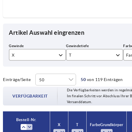
Artikel Auswahl eingrenzen
X
T
Fa
M3
6
li
M4
9
ra
Einträge/Seite
50
von 119 Einträgen
Die Verfügbarkeiten werden in regelmä
M5
12
re
VERFÜGBARKEIT
Im finalen Schritt vor Abschluss Ihrer 
Versanddatum.
M6
14
sc
M8
17
si
Bestell-Nr.
Bestell-Nr.
X
X
T
T
Farbe Grundkörper
Farbe Grundkörper
M10
23
ve