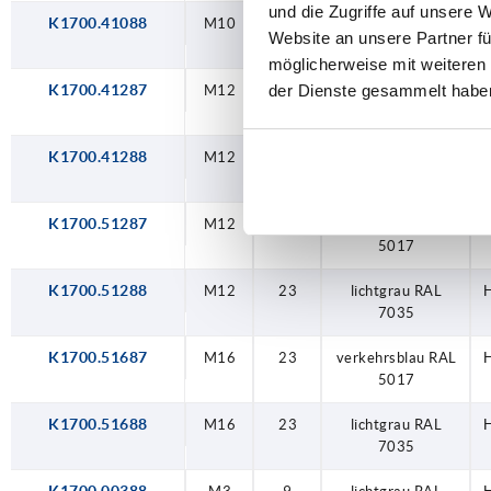
und die Zugriffe auf unsere 
K1700.41088
M10
17
lichtgrau RAL
H
Website an unsere Partner fü
7035
möglicherweise mit weiteren
der Dienste gesammelt habe
K1700.41287
M12
17
verkehrsblau RAL
H
5017
K1700.41288
M12
17
lichtgrau RAL
H
7035
K1700.51287
M12
23
verkehrsblau RAL
H
5017
K1700.51288
M12
23
lichtgrau RAL
H
7035
K1700.51687
M16
23
verkehrsblau RAL
H
5017
K1700.51688
M16
23
lichtgrau RAL
H
7035