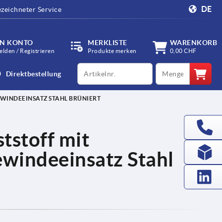
DE
zeichneter Service
IN KONTO
MERKLISTE
WARENKORB
lden / Registrieren
Produkte merken
0,00 CHF
productCode
qty
Direktbestellung
WINDEEINSATZ STAHL BRÜNIERT
stoff mit
windeeinsatz Stahl