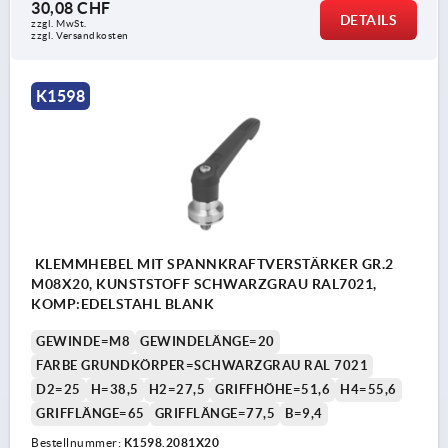
30,08 CHF
DETAILS
zzgl. MwSt.
zzgl. Versandkosten
K1598
KLEMMHEBEL MIT SPANNKRAFTVERSTÄRKER GR.2
M08X20, KUNSTSTOFF SCHWARZGRAU RAL7021,
KOMP:EDELSTAHL BLANK
GEWINDE=M8
GEWINDELÄNGE=20
FARBE GRUNDKÖRPER=SCHWARZGRAU RAL 7021
D2=25
H=38,5
H2=27,5
GRIFFHÖHE=51,6
H4=55,6
GRIFFLÄNGE=65
GRIFFLÄNGE=77,5
B=9,4
Bestellnummer:
K1598.2081X20