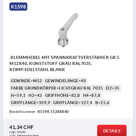
K1598
KLEMMHEBEL MIT SPANNKRAFTVERSTÄRKER GR.5
M12X40, KUNSTSTOFF GRAU RAL7035,
KOMP:EDELSTAHL BLANK
GEWINDE=M12
GEWINDELÄNGE=40
FARBE GRUNDKÖRPER=LICHTGRAU RAL 7035
D2=35
H=59,1
H2=43
GRIFFHÖHE=82,8
H4=87,8
GRIFFLÄNGE=109,9
GRIFFLÄNGE=127,4
B=15,6
Bestellnummer:
K1598.51288X40
41,34 CHF
DETAILS
zzgl. MwSt.
zzgl. Versandkosten