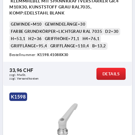
KLEMMHEBEL MIT SPANNKRAFTVERSTÄRKER GR.4
M10X30, KUNSTSTOFF GRAU RAL7035,
KOMP:EDELSTAHL BLANK
GEWINDE=M10
GEWINDELÄNGE=30
FARBE GRUNDKÖRPER=LICHTGRAU RAL 7035
D2=30
H=53,1
H2=36
GRIFFHÖHE=71,1
H4=76,1
GRIFFLÄNGE=95,4
GRIFFLÄNGE=110,4
B=13,2
Bestellnummer:
K1598.41088X30
33,96 CHF
DETAILS
zzgl. MwSt.
zzgl. Versandkosten
K1598