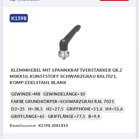
K1598
KLEMMHEBEL MIT SPANNKRAFTVERSTÄRKER GR.2
M08X10, KUNSTSTOFF SCHWARZGRAU RAL7021,
KOMP:EDELSTAHL BLANK
GEWINDE=M8
GEWINDELÄNGE=10
FARBE GRUNDKÖRPER=SCHWARZGRAU RAL 7021
D2=25
H=38,5
H2=27,5
GRIFFHÖHE=51,6
H4=55,6
GRIFFLÄNGE=65
GRIFFLÄNGE=77,5
B=9,4
Bestellnummer:
K1598.2081X10