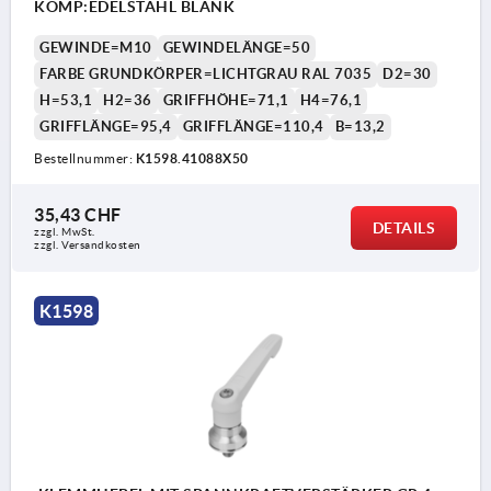
KOMP:EDELSTAHL BLANK
GEWINDE=M10
GEWINDELÄNGE=50
FARBE GRUNDKÖRPER=LICHTGRAU RAL 7035
D2=30
H=53,1
H2=36
GRIFFHÖHE=71,1
H4=76,1
GRIFFLÄNGE=95,4
GRIFFLÄNGE=110,4
B=13,2
Bestellnummer:
K1598.41088X50
35,43 CHF
DETAILS
zzgl. MwSt.
zzgl. Versandkosten
K1598