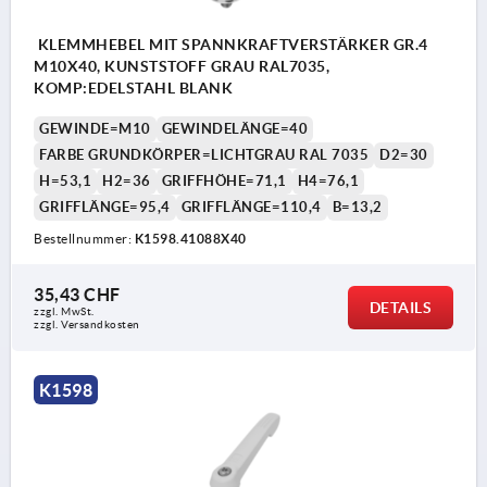
KLEMMHEBEL MIT SPANNKRAFTVERSTÄRKER GR.4
M10X40, KUNSTSTOFF GRAU RAL7035,
KOMP:EDELSTAHL BLANK
GEWINDE=M10
GEWINDELÄNGE=40
FARBE GRUNDKÖRPER=LICHTGRAU RAL 7035
D2=30
H=53,1
H2=36
GRIFFHÖHE=71,1
H4=76,1
GRIFFLÄNGE=95,4
GRIFFLÄNGE=110,4
B=13,2
Bestellnummer:
K1598.41088X40
35,43 CHF
DETAILS
zzgl. MwSt.
zzgl. Versandkosten
K1598