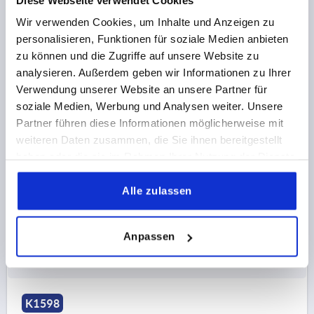
Wir verwenden Cookies, um Inhalte und Anzeigen zu
personalisieren, Funktionen für soziale Medien anbieten
zu können und die Zugriffe auf unsere Website zu
analysieren. Außerdem geben wir Informationen zu Ihrer
KLEMMHEBEL MIT SPANNKRAFTVERSTÄRKER GR.5
Verwendung unserer Website an unsere Partner für
M12X30, KUNSTSTOFF GRAU RAL7035,
soziale Medien, Werbung und Analysen weiter. Unsere
KOMP:EDELSTAHL BLANK
Partner führen diese Informationen möglicherweise mit
GEWINDE=M12
GEWINDELÄNGE=30
weiteren Daten zusammen, die Sie ihnen bereitgestellt
FARBE GRUNDKÖRPER=LICHTGRAU RAL 7035
D2=35
haben oder die sie im Rahmen Ihrer Nutzung der Dienste
H=59,1
H2=43
GRIFFHÖHE=82,8
H4=87,8
gesammelt haben.
GRIFFLÄNGE=109,9
GRIFFLÄNGE=127,4
B=15,6
Alle zulassen
Bestellnummer:
K1598.51288X30
Anpassen
39,13 CHF
DETAILS
zzgl. MwSt.
zzgl. Versandkosten
K1598