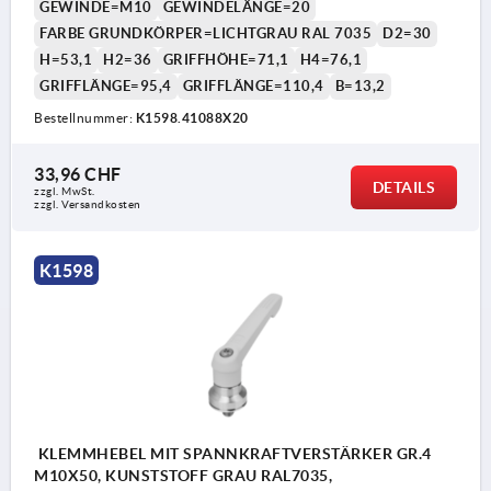
GEWINDE=M10
GEWINDELÄNGE=20
FARBE GRUNDKÖRPER=LICHTGRAU RAL 7035
D2=30
H=53,1
H2=36
GRIFFHÖHE=71,1
H4=76,1
GRIFFLÄNGE=95,4
GRIFFLÄNGE=110,4
B=13,2
Bestellnummer:
K1598.41088X20
33,96 CHF
1) Kegelkuppe DIN EN ISO 4753
DETAILS
zzgl. MwSt.
zzgl. Versandkosten
K1598
KLEMMHEBEL MIT SPANNKRAFTVERSTÄRKER GR.4
M10X50, KUNSTSTOFF GRAU RAL7035,