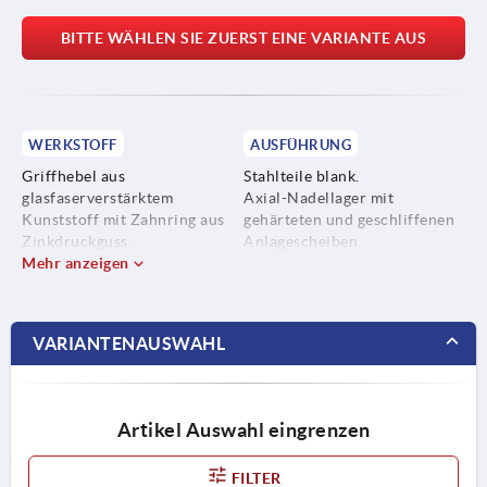
BITTE WÄHLEN SIE ZUERST EINE VARIANTE AUS
WERKSTOFF
AUSFÜHRUNG
Griffhebel aus
Stahlteile blank.
glasfaserverstärktem
Axial-Nadellager mit
Kunststoff mit Zahnring aus
gehärteten und geschliffenen
Zinkdruckguss.
Anlagescheiben.
Mehr anzeigen
Stahlteile Edelstahl, 1.4305.
VARIANTENAUSWAHL
Artikel Auswahl eingrenzen
FILTER