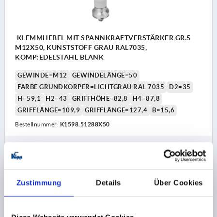
KLEMMHEBEL MIT SPANNKRAFTVERSTÄRKER GR.5
M12X50, KUNSTSTOFF GRAU RAL7035,
KOMP:EDELSTAHL BLANK
GEWINDE=M12
GEWINDELÄNGE=50
FARBE GRUNDKÖRPER=LICHTGRAU RAL 7035
D2=35
H=59,1
H2=43
GRIFFHÖHE=82,8
H4=87,8
GRIFFLÄNGE=109,9
GRIFFLÄNGE=127,4
B=15,6
Bestellnummer:
K1598.51288X50
41,34 CHF
DETAILS
zzgl. MwSt.
zzgl. Versandkosten
Zustimmung
Details
Über Cookies
K1598
Diese Webseite verwendet Cookies