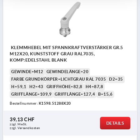
KLEMMHEBEL MIT SPANNKRAFTVERSTÄRKER GR.5
M12X20, KUNSTSTOFF GRAU RAL7035,
KOMP:EDELSTAHL BLANK
GEWINDE=M12
GEWINDELÄNGE=20
FARBE GRUNDKÖRPER=LICHTGRAU RAL 7035
D2=35
H=59,1
H2=43
GRIFFHÖHE=82,8
H4=87,8
GRIFFLÄNGE=109,9
GRIFFLÄNGE=127,4
B=15,6
Bestellnummer:
K1598.51288X20
39,13 CHF
DETAILS
zzgl. MwSt.
zzgl. Versandkosten