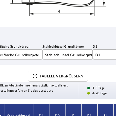
erfläche Grundkörper
Stahlschlüssel Grundkörper
D1
ktrolytisch poliert
1.4308
10,7
trahlt
1.4404
13,8
TABELLE VERGRÖSSERN
ßigen Abständen mehrmals täglich aktualisiert.
16
1-3 Tage
Bestellung erfahren Sie das bestätigte
4-20 Tage
25
r
r
Stahlschlüssel
Stahlschlüssel
D1
D1
D2
D2
B
B
B1
B1
H
H