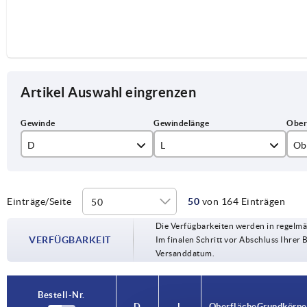
Artikel Auswahl eingrenzen
D
L
Ob
M3
10
ele
M4
15
ges
Einträge/Seite
50
von 164 Einträgen
Die Verfügbarkeiten werden in regelmä
M5
20
VERFÜGBARKEIT
Im finalen Schritt vor Abschluss Ihrer 
Versanddatum.
M6
25
M8
30
Bestell-Nr.
Bestell-Nr.
D
D
L
L
Oberfläche Grundkörpe
Oberfläche Grundkörpe