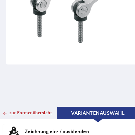
zur Formenübersicht
VARIANTENAUSWAHL
CURRENT
CURRENT
TAB:
TAB:
Zeichnung ein- / ausblenden