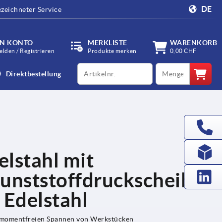
DE
zeichneter Service
IN KONTO
MERKLISTE
WARENKORB
lden / Registrieren
Produkte merken
0,00 CHF
productCode
qty
Direktbestellung
lstahl mit
unststoffdruckscheibe
 Edelstahl
hmomentfreien Spannen von Werkstücken