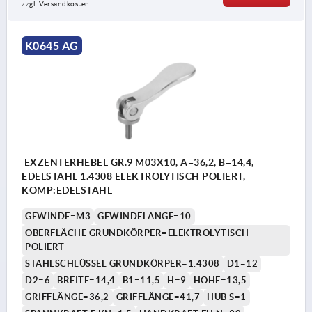
zzgl. Versandkosten
K0645 AG
EXZENTERHEBEL GR.9 M03X10, A=36,2, B=14,4,
EDELSTAHL 1.4308 ELEKTROLYTISCH POLIERT,
KOMP:EDELSTAHL
GEWINDE=M3
GEWINDELÄNGE=10
OBERFLÄCHE GRUNDKÖRPER=ELEKTROLYTISCH
POLIERT
STAHLSCHLÜSSEL GRUNDKÖRPER=1.4308
D1=12
D2=6
BREITE=14,4
B1=11,5
H=9
HÖHE=13,5
GRIFFLÄNGE=36,2
GRIFFLÄNGE=41,7
HUB S=1