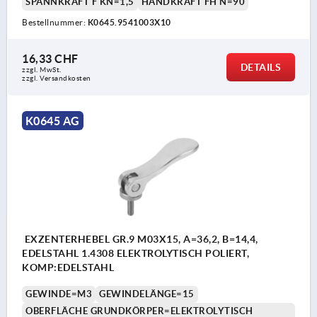
SPANNKRAFT F KN=1,5
HANDKRAFT FH N=90
Bestellnummer:
K0645.9541003X10
16,33 CHF
DETAILS
zzgl. MwSt.
zzgl. Versandkosten
K0645 AG
EXZENTERHEBEL GR.9 M03X15, A=36,2, B=14,4,
EDELSTAHL 1.4308 ELEKTROLYTISCH POLIERT,
KOMP:EDELSTAHL
GEWINDE=M3
GEWINDELÄNGE=15
OBERFLÄCHE GRUNDKÖRPER=ELEKTROLYTISCH