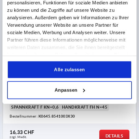
personalisieren, Funktionen für soziale Medien anbieten
zu können und die Zugriffe auf unsere Website zu
analysieren. Außerdem geben wir Informationen zu Ihrer
Verwendung unserer Website an unsere Partner für
soziale Medien, Werbung und Analysen weiter. Unsere
Partner führen diese Informationen möglicherweise mit
EXZENTERHEBEL GR.8 M03X30, A=28, B=14,4,
EDELSTAHL 1.4308 ELEKTROLYTISCH POLIERT,
weiteren Daten zusammen, die Sie ihnen bereitgestellt
KOMP:EDELSTAHL
haben oder die sie im Rahmen Ihrer Nutzung der Dienste
gesammelt haben.
GEWINDE=M3
GEWINDELÄNGE=30
Alle zulassen
OBERFLÄCHE GRUNDKÖRPER=ELEKTROLYTISCH
POLIERT
STAHLSCHLÜSSEL GRUNDKÖRPER=1.4308
D1=12
Anpassen
D2=6
BREITE=14,4
B1=11,5
H=9
HÖHE=13,5
GRIFFLÄNGE=28
GRIFFLÄNGE=33,5
HUB S=1
SPANNKRAFT F KN=0,6
HANDKRAFT FH N=45
Bestellnummer:
K0645.8541003X30
16,33 CHF
DETAILS
zzgl. MwSt.