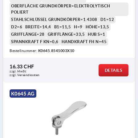
OBERFLÄCHE GRUNDKÖRPER=ELEKTROLYTISCH
POLIERT
STAHLSCHLÜSSEL GRUNDKÖRPER=1.4308
D1=12
D2=6
BREITE=14,4
B1=11,5
H=9
HÖHE=13,5
GRIFFLÄNGE=28
GRIFFLÄNGE=33,5
HUB S=1
SPANNKRAFT F KN=0,6
HANDKRAFT FH N=45
Bestellnummer:
K0645.8541003X10
16,33 CHF
DETAILS
zzgl. MwSt.
zzgl. Versandkosten
K0645 AG