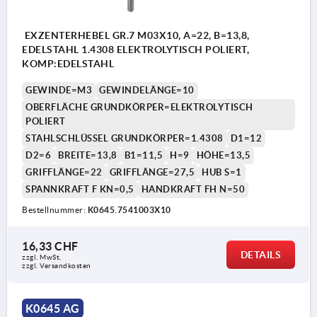
EXZENTERHEBEL GR.7 M03X10, A=22, B=13,8,
EDELSTAHL 1.4308 ELEKTROLYTISCH POLIERT,
KOMP:EDELSTAHL
GEWINDE=M3
GEWINDELÄNGE=10
OBERFLÄCHE GRUNDKÖRPER=ELEKTROLYTISCH
POLIERT
STAHLSCHLÜSSEL GRUNDKÖRPER=1.4308
D1=12
D2=6
BREITE=13,8
B1=11,5
H=9
HÖHE=13,5
GRIFFLÄNGE=22
GRIFFLÄNGE=27,5
HUB S=1
SPANNKRAFT F KN=0,5
HANDKRAFT FH N=50
Bestellnummer:
K0645.7541003X10
16,33 CHF
DETAILS
zzgl. MwSt.
zzgl. Versandkosten
K0645 AG