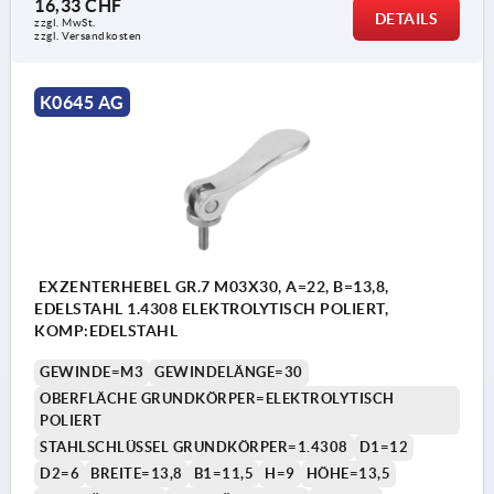
16,33 CHF
DETAILS
zzgl. MwSt.
zzgl. Versandkosten
K0645 AG
EXZENTERHEBEL GR.7 M03X30, A=22, B=13,8,
EDELSTAHL 1.4308 ELEKTROLYTISCH POLIERT,
KOMP:EDELSTAHL
GEWINDE=M3
GEWINDELÄNGE=30
OBERFLÄCHE GRUNDKÖRPER=ELEKTROLYTISCH
POLIERT
STAHLSCHLÜSSEL GRUNDKÖRPER=1.4308
D1=12
D2=6
BREITE=13,8
B1=11,5
H=9
HÖHE=13,5