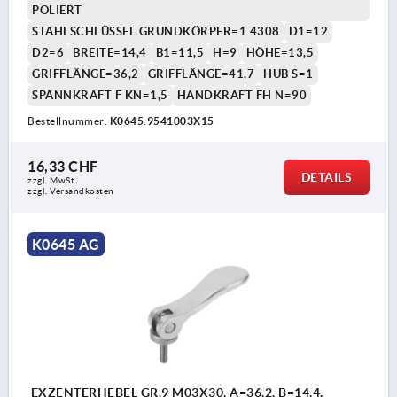
POLIERT
STAHLSCHLÜSSEL GRUNDKÖRPER=1.4308
D1=12
D2=6
BREITE=14,4
B1=11,5
H=9
HÖHE=13,5
GRIFFLÄNGE=36,2
GRIFFLÄNGE=41,7
HUB S=1
SPANNKRAFT F KN=1,5
HANDKRAFT FH N=90
Bestellnummer:
K0645.9541003X15
16,33 CHF
DETAILS
zzgl. MwSt.
zzgl. Versandkosten
K0645 AG
EXZENTERHEBEL GR.9 M03X30, A=36,2, B=14,4,