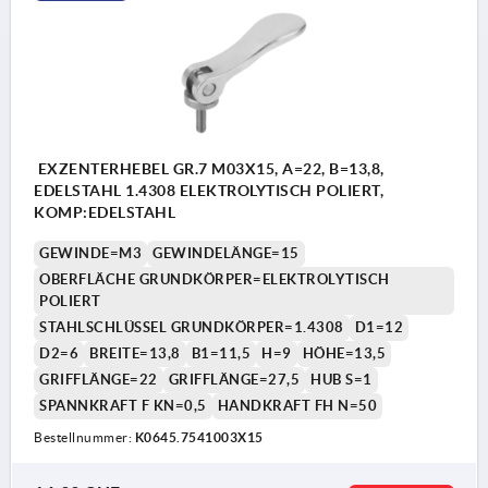
EXZENTERHEBEL GR.7 M03X15, A=22, B=13,8,
EDELSTAHL 1.4308 ELEKTROLYTISCH POLIERT,
KOMP:EDELSTAHL
GEWINDE=M3
GEWINDELÄNGE=15
OBERFLÄCHE GRUNDKÖRPER=ELEKTROLYTISCH
POLIERT
STAHLSCHLÜSSEL GRUNDKÖRPER=1.4308
D1=12
D2=6
BREITE=13,8
B1=11,5
H=9
HÖHE=13,5
GRIFFLÄNGE=22
GRIFFLÄNGE=27,5
HUB S=1
SPANNKRAFT F KN=0,5
HANDKRAFT FH N=50
Bestellnummer:
K0645.7541003X15