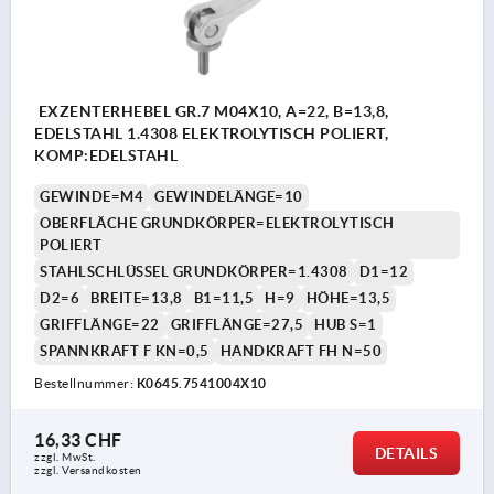
EXZENTERHEBEL GR.7 M04X10, A=22, B=13,8,
EDELSTAHL 1.4308 ELEKTROLYTISCH POLIERT,
KOMP:EDELSTAHL
GEWINDE=M4
GEWINDELÄNGE=10
OBERFLÄCHE GRUNDKÖRPER=ELEKTROLYTISCH
POLIERT
STAHLSCHLÜSSEL GRUNDKÖRPER=1.4308
D1=12
D2=6
BREITE=13,8
B1=11,5
H=9
HÖHE=13,5
GRIFFLÄNGE=22
GRIFFLÄNGE=27,5
HUB S=1
SPANNKRAFT F KN=0,5
HANDKRAFT FH N=50
Bestellnummer:
K0645.7541004X10
16,33 CHF
DETAILS
zzgl. MwSt.
zzgl. Versandkosten