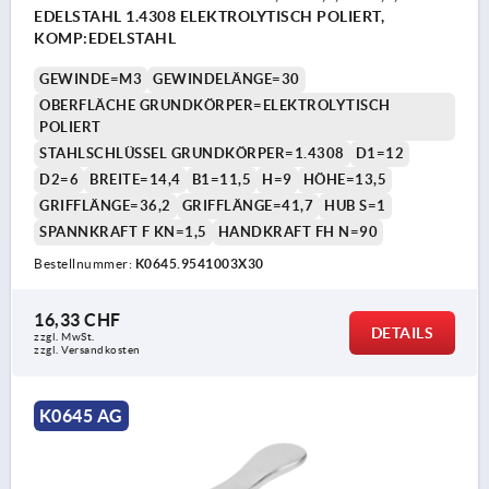
EDELSTAHL 1.4308 ELEKTROLYTISCH POLIERT,
KOMP:EDELSTAHL
GEWINDE=M3
GEWINDELÄNGE=30
OBERFLÄCHE GRUNDKÖRPER=ELEKTROLYTISCH
POLIERT
STAHLSCHLÜSSEL GRUNDKÖRPER=1.4308
D1=12
D2=6
BREITE=14,4
B1=11,5
H=9
HÖHE=13,5
GRIFFLÄNGE=36,2
GRIFFLÄNGE=41,7
HUB S=1
SPANNKRAFT F KN=1,5
HANDKRAFT FH N=90
Bestellnummer:
K0645.9541003X30
16,33 CHF
DETAILS
zzgl. MwSt.
zzgl. Versandkosten
K0645 AG