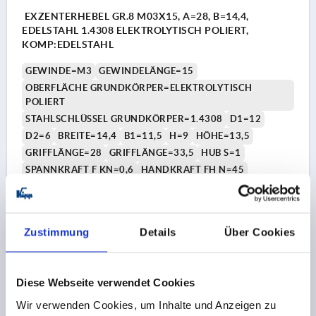
EXZENTERHEBEL GR.8 M03X15, A=28, B=14,4,
EDELSTAHL 1.4308 ELEKTROLYTISCH POLIERT,
KOMP:EDELSTAHL
GEWINDE=M3
GEWINDELÄNGE=15
OBERFLÄCHE GRUNDKÖRPER=ELEKTROLYTISCH
POLIERT
STAHLSCHLÜSSEL GRUNDKÖRPER=1.4308
D1=12
D2=6
BREITE=14,4
B1=11,5
H=9
HÖHE=13,5
GRIFFLÄNGE=28
GRIFFLÄNGE=33,5
HUB S=1
SPANNKRAFT F KN=0,6
HANDKRAFT FH N=45
Bestellnummer:
K0645.8541003X15
16,33 CHF
Zustimmung
Details
Über Cookies
DETAILS
zzgl. MwSt.
zzgl. Versandkosten
Diese Webseite verwendet Cookies
K0645 AG
Wir verwenden Cookies, um Inhalte und Anzeigen zu