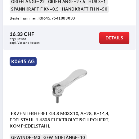
GRIFFLÄNGE=22
GRIFFLÄNGE=27,5
HUB S=1
SPANNKRAFT F KN=0,5
HANDKRAFT FH N=50
Bestellnummer:
K0645.7541003X30
16,33 CHF
DETAILS
zzgl. MwSt.
zzgl. Versandkosten
K0645 AG
EXZENTERHEBEL GR.8 M03X10, A=28, B=14,4,
EDELSTAHL 1.4308 ELEKTROLYTISCH POLIERT,
KOMP:EDELSTAHL
GEWINDE=M3
GEWINDELÄNGE=10