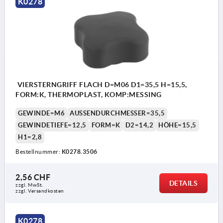
K0278
VIERSTERNGRIFF FLACH D=M06 D1=35,5 H=15,5,
FORM:K, THERMOPLAST, KOMP:MESSING
GEWINDE=M6
AUSSENDURCHMESSER=35,5
GEWINDETIEFE=12,5
FORM=K
D2=14,2
HÖHE=15,5
H1=2,8
Bestellnummer:
K0278.3506
2,56 CHF
DETAILS
zzgl. MwSt.
zzgl. Versandkosten
K0278