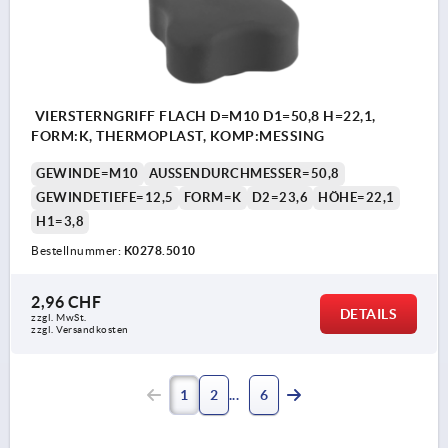
VIERSTERNGRIFF FLACH D=M10 D1=50,8 H=22,1,
FORM:K, THERMOPLAST, KOMP:MESSING
GEWINDE=M10
AUSSENDURCHMESSER=50,8
GEWINDETIEFE=12,5
FORM=K
D2=23,6
HÖHE=22,1
H1=3,8
Bestellnummer:
K0278.5010
2,96 CHF
DETAILS
zzgl. MwSt.
zzgl. Versandkosten
1
2
6