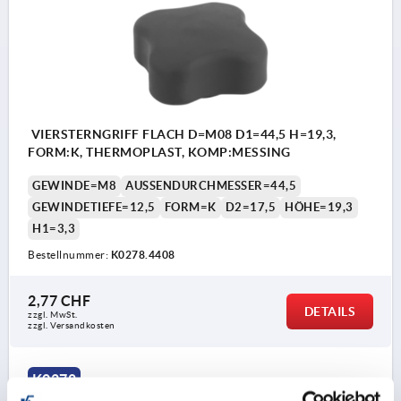
VIERSTERNGRIFF FLACH D=M08 D1=44,5 H=19,3,
FORM:K, THERMOPLAST, KOMP:MESSING
GEWINDE=M8
AUSSENDURCHMESSER=44,5
GEWINDETIEFE=12,5
FORM=K
D2=17,5
HÖHE=19,3
H1=3,3
Bestellnummer:
K0278.4408
2,77 CHF
DETAILS
zzgl. MwSt.
zzgl. Versandkosten
K0278