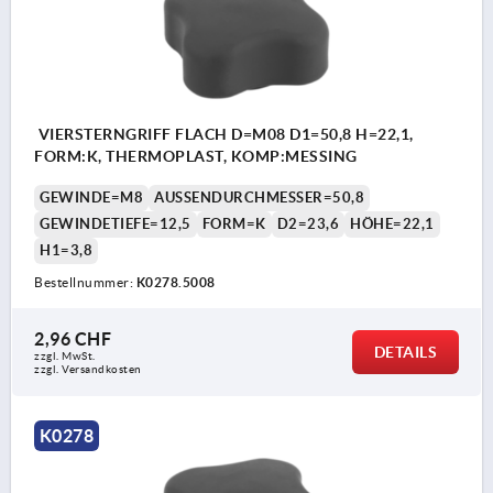
VIERSTERNGRIFF FLACH D=M08 D1=50,8 H=22,1,
FORM:K, THERMOPLAST, KOMP:MESSING
GEWINDE=M8
AUSSENDURCHMESSER=50,8
GEWINDETIEFE=12,5
FORM=K
D2=23,6
HÖHE=22,1
H1=3,8
Bestellnummer:
K0278.5008
2,96 CHF
DETAILS
zzgl. MwSt.
zzgl. Versandkosten
K0278