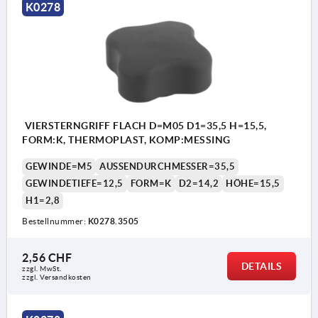
K0278
VIERSTERNGRIFF FLACH D=M05 D1=35,5 H=15,5,
FORM:K, THERMOPLAST, KOMP:MESSING
GEWINDE=M5
AUSSENDURCHMESSER=35,5
GEWINDETIEFE=12,5
FORM=K
D2=14,2
HÖHE=15,5
H1=2,8
Bestellnummer:
K0278.3505
2,56 CHF
DETAILS
zzgl. MwSt.
zzgl. Versandkosten