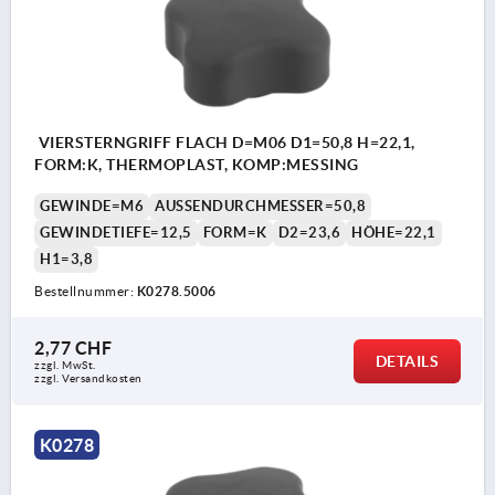
VIERSTERNGRIFF FLACH D=M06 D1=50,8 H=22,1,
FORM:K, THERMOPLAST, KOMP:MESSING
GEWINDE=M6
AUSSENDURCHMESSER=50,8
GEWINDETIEFE=12,5
FORM=K
D2=23,6
HÖHE=22,1
H1=3,8
Bestellnummer:
K0278.5006
2,77 CHF
DETAILS
zzgl. MwSt.
zzgl. Versandkosten
K0278