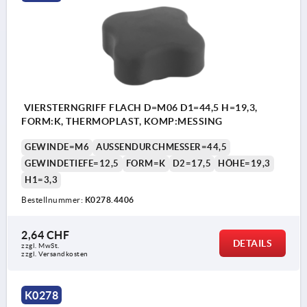
VIERSTERNGRIFF FLACH D=M06 D1=44,5 H=19,3,
FORM:K, THERMOPLAST, KOMP:MESSING
GEWINDE=M6
AUSSENDURCHMESSER=44,5
GEWINDETIEFE=12,5
FORM=K
D2=17,5
HÖHE=19,3
H1=3,3
Bestellnummer:
K0278.4406
2,64 CHF
DETAILS
zzgl. MwSt.
zzgl. Versandkosten
K0278