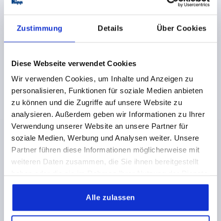
Zustimmung
Details
Über Cookies
Diese Webseite verwendet Cookies
VIERSTERNGRIFF FLACH D=M10 D1=44,5 H=19,3,
Wir verwenden Cookies, um Inhalte und Anzeigen zu
FORM:K, THERMOPLAST, KOMP:MESSING
personalisieren, Funktionen für soziale Medien anbieten
GEWINDE=M10
AUSSENDURCHMESSER=44,5
zu können und die Zugriffe auf unsere Website zu
GEWINDETIEFE=12,5
FORM=K
D2=17,5
HÖHE=19,3
analysieren. Außerdem geben wir Informationen zu Ihrer
H1=3,3
Verwendung unserer Website an unsere Partner für
soziale Medien, Werbung und Analysen weiter. Unsere
Bestellnummer:
K0278.4410
Partner führen diese Informationen möglicherweise mit
weiteren Daten zusammen, die Sie ihnen bereitgestellt
2,77 CHF
DETAILS
zzgl. MwSt.
haben oder die sie im Rahmen Ihrer Nutzung der Dienste
zzgl. Versandkosten
gesammelt haben.
Alle zulassen
K0278