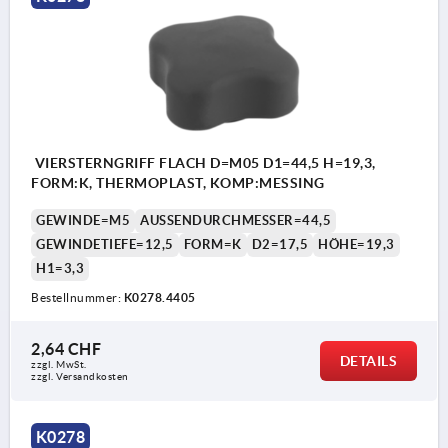
VIERSTERNGRIFF FLACH D=M05 D1=44,5 H=19,3,
FORM:K, THERMOPLAST, KOMP:MESSING
GEWINDE=M5
AUSSENDURCHMESSER=44,5
GEWINDETIEFE=12,5
FORM=K
D2=17,5
HÖHE=19,3
H1=3,3
Bestellnummer:
K0278.4405
2,64 CHF
DETAILS
zzgl. MwSt.
zzgl. Versandkosten
K0278