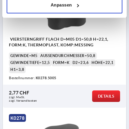
Anpassen
VIERSTERNGRIFF FLACH D=M05 D1=50,8 H=22,1,
FORM:K, THERMOPLAST, KOMP:MESSING
GEWINDE=M5
AUSSENDURCHMESSER=50,8
GEWINDETIEFE=12,5
FORM=K
D2=23,6
HÖHE=22,1
H1=3,8
Bestellnummer:
K0278.5005
2,77 CHF
DETAILS
zzgl. MwSt.
zzgl. Versandkosten
K0278