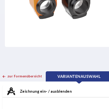
zur Formenübersicht
VARIANTENAUSWAHL
CURRENT
CURRENT
TAB:
TAB:
Zeichnung ein- / ausblenden