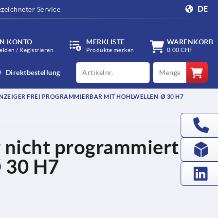
DE
zeichneter Service
IN KONTO
MERKLISTE
WARENKORB
lden / Registrieren
Produkte merken
0,00 CHF
productCode
qty
Direktbestellung
NZEIGER FREI PROGRAMMIERBAR MIT HOHLWELLEN-Ø 30 H7
r nicht programmiert
Ø 30 H7