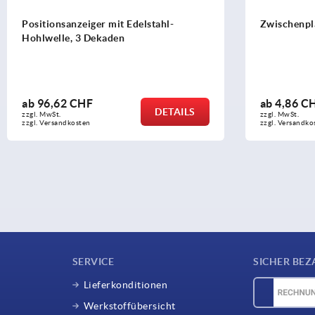
zeiger mit Edelstahl-
Zwischenplatten
 3 Dekaden
CHF
ab
4,86 CHF
DETAILS
zzgl. MwSt.
sten
zzgl. Versandkosten
SERVICE
SICHER BEZ
Lieferkonditionen
Werkstoffübersicht