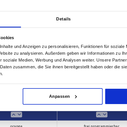
Details
Cookies
sführung 2
nhalte und Anzeigen zu personalisieren, Funktionen für soziale
Website zu analysieren. Außerdem geben wir Informationen zu I
ei programmierbar
r soziale Medien, Werbung und Analysen weiter. Unsere Partner
TABELLE VERGRÖSSERN
 Daten zusammen, die Sie ihnen bereitgestellt haben oder die s
n.
ßigen Abständen mehrmals täglich aktualisiert.
1-3 Tage
Bestellung erfahren Sie das bestätigte
4-20 Tage
Anpassen
Farbe Grundkörper
Ausführung 2
orange
frei programmierbar