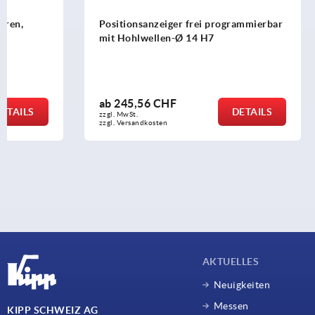
Positionsanzeiger frei programmierbar
Positionsan
mit Hohlwellen-Ø 14 H7
Hohlwelle,
ab
245,56 CHF
ab
96,62 
DETAILS
zzgl. MwSt.
zzgl. MwSt.
zzgl. Versandkosten
zzgl. Versandko
AKTUELLES
Neuigkeiten
Messen
KIPP SCHWEIZ AG