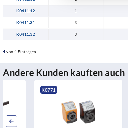
K0411.12
1
K0411.31
3
K0411.32
3
4
von 4 Einträgen
Andere Kunden kauften auch
K0771
K2106