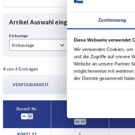
Zustimmung
Artikel Auswahl eingrenzen
Diese Webseite verwendet 
Einbaulage
Farbe Grundkörper
Au
Wir verwenden Cookies, um I
und die Zugriffe auf unsere 
1
orange
fr
Website an unsere Partner fü
4
von 4 Einträgen
3
schwarz
möglicherweise mit weiteren
der Dienste gesammelt habe
Die Verfügbarkeiten werden in regelmä
VERFÜGBARKEIT
Im finalen Schritt vor Abschluss Ihrer 
Versanddatum.
Bestell-Nr.
Einbaulage
K0411.11
1