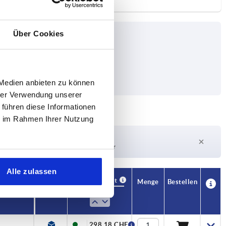
Über Cookies
 Medien anbieten zu können
hrer Verwendung unserer
 führen diese Informationen
ie im Rahmen Ihrer Nutzung
Lieferzeit auf Anfrage
Derzeit nicht auf Lager
Alle zulassen
Verfügbarkeit
CAD
Menge
Bestellen
Preis
298,18 CHF