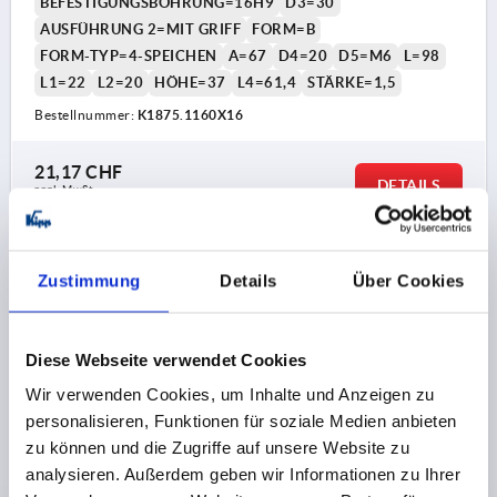
BEFESTIGUNGSBOHRUNG=16H9
D3=30
AUSFÜHRUNG 2=MIT GRIFF
FORM=B
FORM-TYP=4-SPEICHEN
A=67
D4=20
D5=M6
L=98
L1=22
L2=20
HÖHE=37
L4=61,4
STÄRKE=1,5
Bestellnummer:
K1875.1160X16
21,17 CHF
DETAILS
zzgl. MwSt.
zzgl. Versandkosten
K1875 B
Zustimmung
Details
Über Cookies
Diese Webseite verwendet Cookies
Wir verwenden Cookies, um Inhalte und Anzeigen zu
personalisieren, Funktionen für soziale Medien anbieten
zu können und die Zugriffe auf unsere Website zu
HANDRAD PASSBOHRUNG, MIT GRIFF, D1=200,
analysieren. Außerdem geben wir Informationen zu Ihrer
D2=18H9, FORM:B 4-SPEICHEN, STAHL SCHWARZ