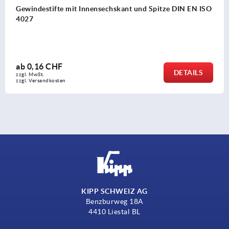
ISO
Rändelräder mit Griff
ab
8,30 CHF
S
DETAI
zzgl. MwSt.
zzgl. Versandkosten
KIPP SCHWEIZ AG
Benzburweg 18A
4410 Liestal BL