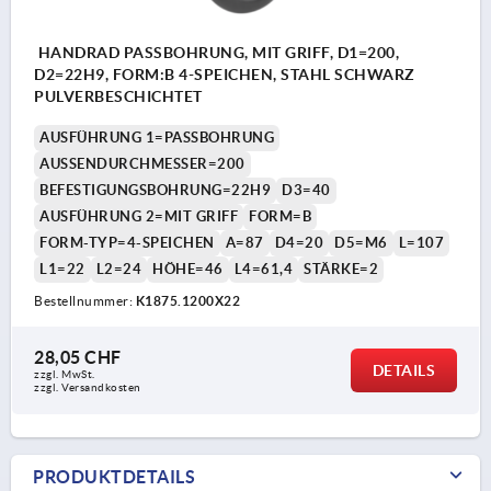
HANDRAD PASSBOHRUNG, MIT GRIFF, D1=200,
D2=22H9, FORM:B 4-SPEICHEN, STAHL SCHWARZ
PULVERBESCHICHTET
AUSFÜHRUNG 1=PASSBOHRUNG
AUSSENDURCHMESSER=200
BEFESTIGUNGSBOHRUNG=22H9
D3=40
AUSFÜHRUNG 2=MIT GRIFF
FORM=B
FORM-TYP=4-SPEICHEN
A=87
D4=20
D5=M6
L=107
L1=22
L2=24
HÖHE=46
L4=61,4
STÄRKE=2
Bestellnummer:
K1875.1200X22
28,05 CHF
DETAILS
zzgl. MwSt.
zzgl. Versandkosten
PRODUKTDETAILS