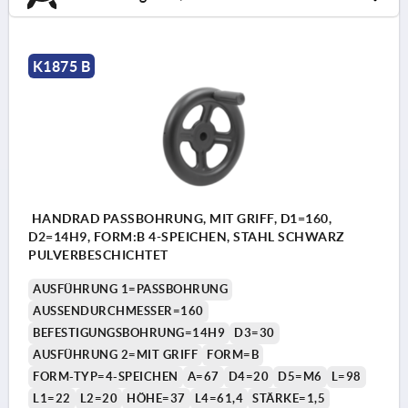
K1875 B
HANDRAD PASSBOHRUNG, MIT GRIFF, D1=160,
D2=14H9, FORM:B 4-SPEICHEN, STAHL SCHWARZ
PULVERBESCHICHTET
AUSFÜHRUNG 1=PASSBOHRUNG
AUSSENDURCHMESSER=160
BEFESTIGUNGSBOHRUNG=14H9
D3=30
AUSFÜHRUNG 2=MIT GRIFF
FORM=B
FORM-TYP=4-SPEICHEN
A=67
D4=20
D5=M6
L=98
L1=22
L2=20
HÖHE=37
L4=61,4
STÄRKE=1,5