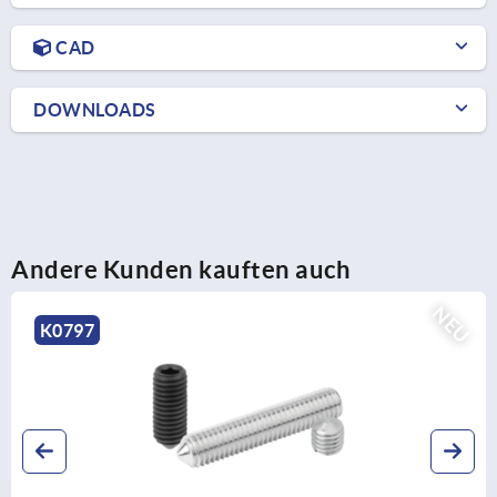
CAD
DOWNLOADS
Andere Kunden kauften auch
NEU
K0262