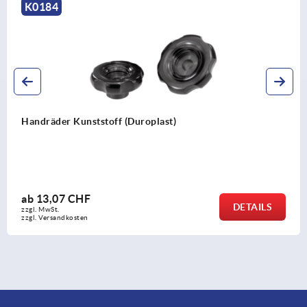
K0262
Rändelräder mit Griff
ab
8,30 CHF
DETAILS
zzgl. MwSt.
zzgl. Versandkosten