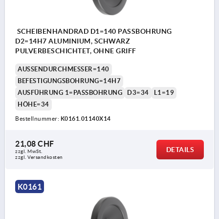
SCHEIBENHANDRAD D1=140 PASSBOHRUNG
D2=14H7 ALUMINIUM, SCHWARZ
PULVERBESCHICHTET, OHNE GRIFF
AUSSENDURCHMESSER=140
BEFESTIGUNGSBOHRUNG=14H7
AUSFÜHRUNG 1=PASSBOHRUNG
D3=34
L1=19
HÖHE=34
Bestellnummer:
K0161.01140X14
21,08 CHF
DETAILS
zzgl. MwSt.
zzgl. Versandkosten
K0161