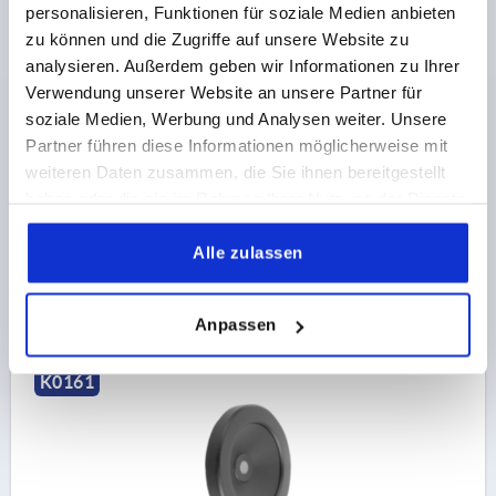
personalisieren, Funktionen für soziale Medien anbieten
SCHEIBENHANDRAD D1=125 PASSBOHRUNG
zu können und die Zugriffe auf unsere Website zu
D2=14H7 ALUMINIUM, SCHWARZ
analysieren. Außerdem geben wir Informationen zu Ihrer
PULVERBESCHICHTET, OHNE GRIFF
Verwendung unserer Website an unsere Partner für
AUSSENDURCHMESSER=125
soziale Medien, Werbung und Analysen weiter. Unsere
BEFESTIGUNGSBOHRUNG=14H7
Partner führen diese Informationen möglicherweise mit
AUSFÜHRUNG 1=PASSBOHRUNG
D3=30
L1=18
weiteren Daten zusammen, die Sie ihnen bereitgestellt
HÖHE=37
haben oder die sie im Rahmen Ihrer Nutzung der Dienste
gesammelt haben.
Bestellnummer:
K0161.01125X14
Alle zulassen
18,08 CHF
DETAILS
zzgl. MwSt.
zzgl. Versandkosten
Anpassen
K0161