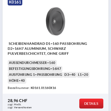
K0161
SCHEIBENHANDRAD D1=160 PASSBOHRUNG
D2=16H7 ALUMINIUM, SCHWARZ
PULVERBESCHICHTET, OHNE GRIFF
AUSSENDURCHMESSER=160
BEFESTIGUNGSBOHRUNG=16H7
AUSFÜHRUNG 1=PASSBOHRUNG
D3=40
L1=20
HÖHE=40
Bestellnummer:
K0161.01160X16
28,96 CHF
DETAILS
zzgl. MwSt.
zzgl. Versandkosten