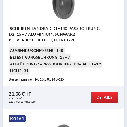
SCHEIBENHANDRAD D1=140 PASSBOHRUNG
D2=15H7 ALUMINIUM, SCHWARZ
PULVERBESCHICHTET, OHNE GRIFF
AUSSENDURCHMESSER=140
BEFESTIGUNGSBOHRUNG=15H7
AUSFÜHRUNG 1=PASSBOHRUNG
D3=34
L1=19
HÖHE=34
Bestellnummer:
K0161.01140X15
21,08 CHF
DETAILS
zzgl. MwSt.
zzgl. Versandkosten
K0161