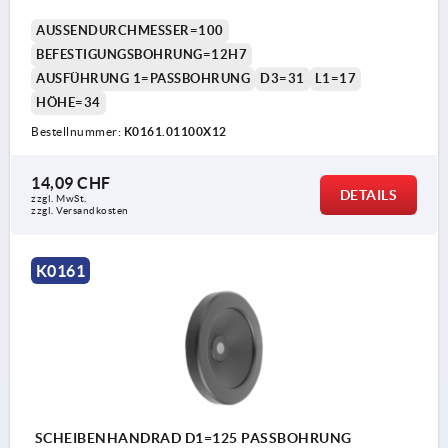
AUSSENDURCHMESSER=100
BEFESTIGUNGSBOHRUNG=12H7
AUSFÜHRUNG 1=PASSBOHRUNG
D3=31
L1=17
HÖHE=34
Bestellnummer:
K0161.01100X12
14,09 CHF
DETAILS
zzgl. MwSt.
zzgl. Versandkosten
K0161
SCHEIBENHANDRAD D1=125 PASSBOHRUNG