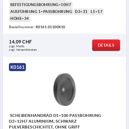
BEFESTIGUNGSBOHRUNG=10H7
AUSFÜHRUNG 1=PASSBOHRUNG
D3=31
L1=17
HÖHE=34
Bestellnummer:
K0161.01100X10
14,09 CHF
DETAILS
zzgl. MwSt.
zzgl. Versandkosten
K0161
SCHEIBENHANDRAD D1=100 PASSBOHRUNG
D2=12H7 ALUMINIUM, SCHWARZ
PULVERBESCHICHTET, OHNE GRIFF