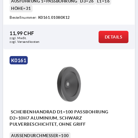
AUSFÜHRUNG 1=PASSBOHRUNG
D3=26
L1=16
HÖHE=31
Bestellnummer:
K0161.01080X12
11,99 CHF
DETAILS
zzgl. MwSt.
zzgl. Versandkosten
K0161
SCHEIBENHANDRAD D1=100 PASSBOHRUNG
D2=10H7 ALUMINIUM, SCHWARZ
PULVERBESCHICHTET, OHNE GRIFF
AUSSENDURCHMESSER=100