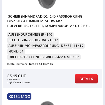
SCHEIBENHANDRAD D1=140 PASSBOHRUNG
D2=15H7 ALUMINIUM, SCHWARZ
PULVERBESCHICHTET, KOMP:DUROPLAST, GRIFF
DREHBAR
AUSSENDURCHMESSER=140
BEFESTIGUNGSBOHRUNG=15H7
AUSFÜHRUNG 1=PASSBOHRUNG
D3=34
L1=19
HÖHE=34
DREHBARER ZYLINDERGRIFF =Ø22 X M8 X 56
Bestellnummer:
K0161.41140X15
35,15 CHF
DETAILS
zzgl. MwSt.
zzgl. Versandkosten
K0161 MDG