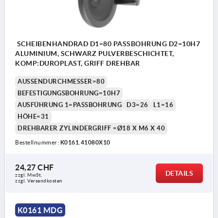
SCHEIBENHANDRAD D1=80 PASSBOHRUNG D2=10H7
ALUMINIUM, SCHWARZ PULVERBESCHICHTET,
KOMP:DUROPLAST, GRIFF DREHBAR
AUSSENDURCHMESSER=80
BEFESTIGUNGSBOHRUNG=10H7
AUSFÜHRUNG 1=PASSBOHRUNG
D3=26
L1=16
HÖHE=31
DREHBARER ZYLINDERGRIFF =Ø18 X M6 X 40
Bestellnummer:
K0161.41080X10
24,27 CHF
DETAILS
zzgl. MwSt.
zzgl. Versandkosten
K0161 MDG