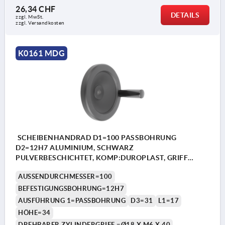
26,34 CHF
DETAILS
zzgl. MwSt.
zzgl. Versandkosten
K0161 MDG
SCHEIBENHANDRAD D1=100 PASSBOHRUNG
D2=12H7 ALUMINIUM, SCHWARZ
PULVERBESCHICHTET, KOMP:DUROPLAST, GRIFF
DREHBAR
AUSSENDURCHMESSER=100
BEFESTIGUNGSBOHRUNG=12H7
AUSFÜHRUNG 1=PASSBOHRUNG
D3=31
L1=17
HÖHE=34
DREHBARER ZYLINDERGRIFF =Ø18 X M6 X 40