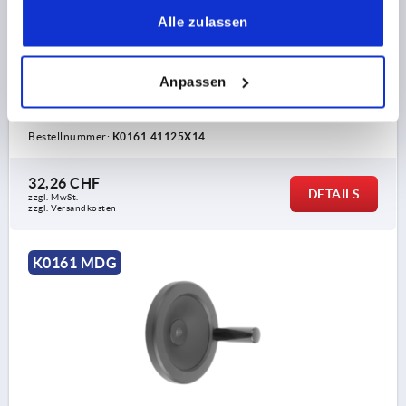
DREHBAR
Alle zulassen
AUSSENDURCHMESSER=125
BEFESTIGUNGSBOHRUNG=14H7
AUSFÜHRUNG 1=PASSBOHRUNG
D3=30
L1=18
Anpassen
HÖHE=37
DREHBARER ZYLINDERGRIFF =Ø22 X M8 X 56
Bestellnummer:
K0161.41125X14
32,26 CHF
DETAILS
zzgl. MwSt.
zzgl. Versandkosten
K0161 MDG