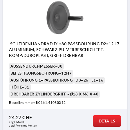
SCHEIBENHANDRAD D1=80 PASSBOHRUNG D2=12H7
ALUMINIUM, SCHWARZ PULVERBESCHICHTET,
KOMP:DUROPLAST, GRIFF DREHBAR
AUSSENDURCHMESSER=80
BEFESTIGUNGSBOHRUNG=12H7
AUSFÜHRUNG 1=PASSBOHRUNG
D3=26
L1=16
HÖHE=31
DREHBARER ZYLINDERGRIFF =Ø18 X M6 X 40
Bestellnummer:
K0161.41080X12
24,27 CHF
DETAILS
zzgl. MwSt.
zzgl. Versandkosten