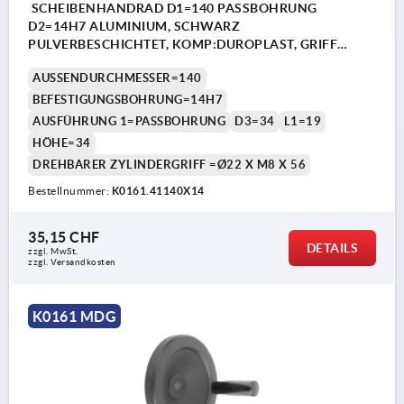
SCHEIBENHANDRAD D1=140 PASSBOHRUNG
D2=14H7 ALUMINIUM, SCHWARZ
PULVERBESCHICHTET, KOMP:DUROPLAST, GRIFF
DREHBAR
AUSSENDURCHMESSER=140
BEFESTIGUNGSBOHRUNG=14H7
AUSFÜHRUNG 1=PASSBOHRUNG
D3=34
L1=19
HÖHE=34
DREHBARER ZYLINDERGRIFF =Ø22 X M8 X 56
Bestellnummer:
K0161.41140X14
35,15 CHF
DETAILS
zzgl. MwSt.
zzgl. Versandkosten
K0161 MDG