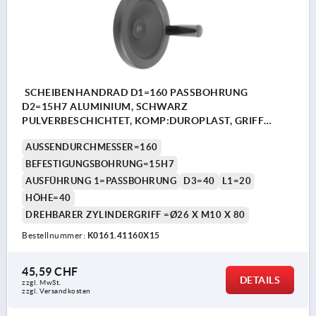
SCHEIBENHANDRAD D1=160 PASSBOHRUNG
D2=15H7 ALUMINIUM, SCHWARZ
PULVERBESCHICHTET, KOMP:DUROPLAST, GRIFF
DREHBAR
AUSSENDURCHMESSER=160
BEFESTIGUNGSBOHRUNG=15H7
AUSFÜHRUNG 1=PASSBOHRUNG
D3=40
L1=20
HÖHE=40
DREHBARER ZYLINDERGRIFF =Ø26 X M10 X 80
Bestellnummer:
K0161.41160X15
45,59 CHF
DETAILS
zzgl. MwSt.
zzgl. Versandkosten