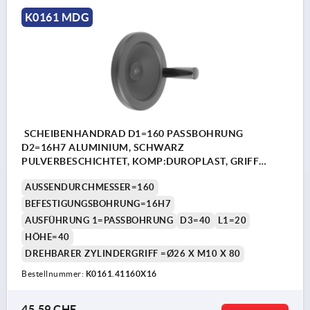
K0161 MDG
SCHEIBENHANDRAD D1=160 PASSBOHRUNG
D2=16H7 ALUMINIUM, SCHWARZ
PULVERBESCHICHTET, KOMP:DUROPLAST, GRIFF
DREHBAR
AUSSENDURCHMESSER=160
BEFESTIGUNGSBOHRUNG=16H7
AUSFÜHRUNG 1=PASSBOHRUNG
D3=40
L1=20
HÖHE=40
DREHBARER ZYLINDERGRIFF =Ø26 X M10 X 80
Bestellnummer:
K0161.41160X16
45,59 CHF