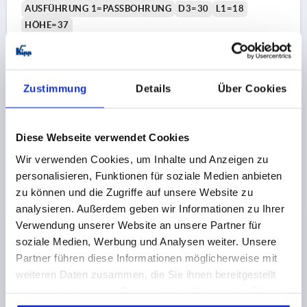
AUSFÜHRUNG 1=PASSBOHRUNG
D3=30
L1=18
HÖHE=37
DREHBARER ZYLINDERGRIFF =Ø22 X M8 X 56
Bestellnummer:
K0161.41125X12
Zustimmung
Details
Über Cookies
32,26 CHF
DETAILS
zzgl. MwSt.
zzgl. Versandkosten
Diese Webseite verwendet Cookies
K0161 MDG
Wir verwenden Cookies, um Inhalte und Anzeigen zu
personalisieren, Funktionen für soziale Medien anbieten
zu können und die Zugriffe auf unsere Website zu
analysieren. Außerdem geben wir Informationen zu Ihrer
Verwendung unserer Website an unsere Partner für
soziale Medien, Werbung und Analysen weiter. Unsere
Partner führen diese Informationen möglicherweise mit
SCHEIBENHANDRAD D1=125 PASSBOHRUNG
weiteren Daten zusammen, die Sie ihnen bereitgestellt
D2=14H7 ALUMINIUM, SCHWARZ
haben oder die sie im Rahmen Ihrer Nutzung der Dienste
PULVERBESCHICHTET, KOMP:DUROPLAST, GRIFF
gesammelt haben.