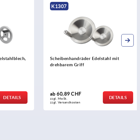
K1307
stahlblech,
Scheibenhandräder Edelstahl mit
drehbarem Griff
ab
60,89 CHF
DETAILS
DETAILS
zzgl. MwSt.
zzgl. Versandkosten