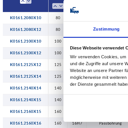
200
18H7
250
20H7
K0161.2080X10
80
10H7
Passbohrung
22H7
Zustimmung
K0161.2080X12
80
12H7
Passbohrung
24H7
K0161.2100X10
100
10H7
Passbohrung
Diese Webseite verwendet 
K0161.2100X12
100
12H7
Passbohrung
Wir verwenden Cookies, um I
und die Zugriffe auf unsere 
K0161.2125X12
125
12H7
Passbohrung
Website an unsere Partner fü
K0161.2125X14
125
14H7
Passbohrung
möglicherweise mit weiteren
der Dienste gesammelt habe
K0161.2140X14
140
14H7
Passbohrung
K0161.2140X15
140
15H7
Passbohrung
K0161.2160X15
160
15H7
Passbohrung
K0161.2160X16
160
16H7
Passbohrung