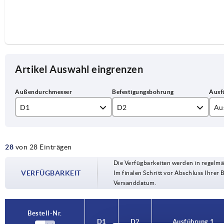
Artikel Auswahl eingrenzen
D1
D2
Au
80
10H7
Pa
28
von 28 Einträgen
100
12H7
Pa
Die Verfügbarkeiten werden in regelmä
125
14H7
VERFÜGBARKEIT
Im finalen Schritt vor Abschluss Ihrer 
Versanddatum.
140
15H7
160
16H7
Bestell-Nr.
D1
D2
Ausführung 1