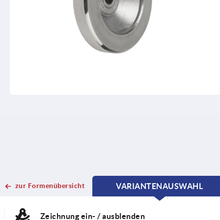
zur Formenübersicht
VARIANTENAUSWAHL
CURRENT
CURRENT
TAB:
TAB:
Zeichnung ein- / ausblenden