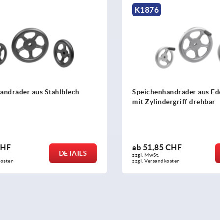
K1876
ndräder aus Stahlblech
Speichenhandräder aus Edel
mit Zylindergriff drehbar
HF
ab
51,85 CHF
DETAILS
zzgl. MwSt.
sten
zzgl. Versandkosten