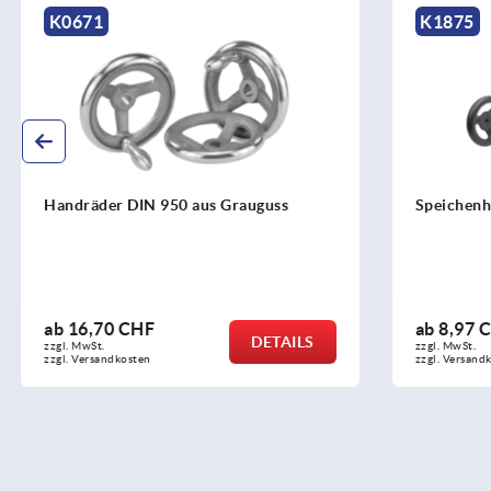
K0671
K1875
Handräder DIN 950 aus Grauguss
Speichenha
ab
16,70 CHF
ab
8,97 C
DETAILS
zzgl. MwSt.
zzgl. MwSt.
zzgl. Versandkosten
zzgl. Versandko