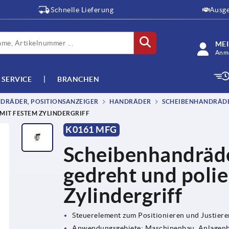
Schnelle Lieferung
Ausge
ME
Anme
SERVICE
BRANCHEN
DRÄDER, POSITIONSANZEIGER
HANDRÄDER
SCHEIBENHANDRÄDER
MIT FESTEM ZYLINDERGRIFF
K0161 MFG
Scheibenhandräde
gedreht und polie
Zylindergriff
Steuerelement zum Positionieren und Justier
Anwendungsgebiete: Maschinenbau, Anlagenba