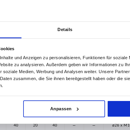
50
24
28
26
16
31
—
—
ø18 x M6
Details
26
16
31
—
—
ø18 x M6
31
17
34
—
—
ø18 x M6
Cookies
31
17
34
—
—
ø18 x M6
nhalte und Anzeigen zu personalisieren, Funktionen für soziale
Website zu analysieren. Außerdem geben wir Informationen zu I
30
18
37
—
—
ø21 x M8
r soziale Medien, Werbung und Analysen weiter. Unsere Partner
30
18
37
—
—
ø21 x M8
 Daten zusammen, die Sie ihnen bereitgestellt haben oder die s
n.
34
19
34
—
—
ø21 x M8
34
19
34
—
—
ø21 x M8
Anpassen
40
20
40
—
—
ø26 x M1
40
20
40
—
—
ø26 x M1