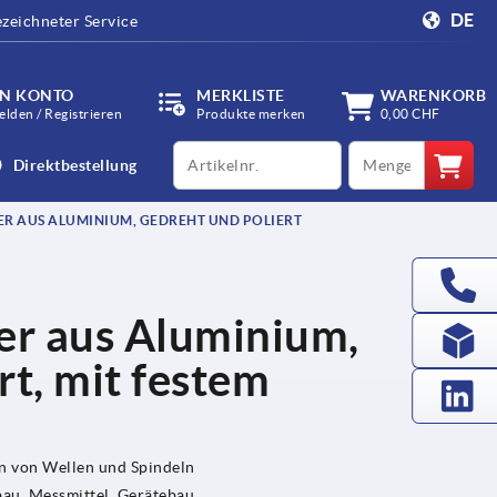
DE
zeichneter Service
IN KONTO
MERKLISTE
WARENKORB
lden / Registrieren
Produkte merken
0,00 CHF
productCode
qty
Direktbestellung
 AUS ALUMINIUM, GEDREHT UND POLIERT
r aus Aluminium,
rt, mit festem
en von Wellen und Spindeln
u, Messmittel, Gerätebau