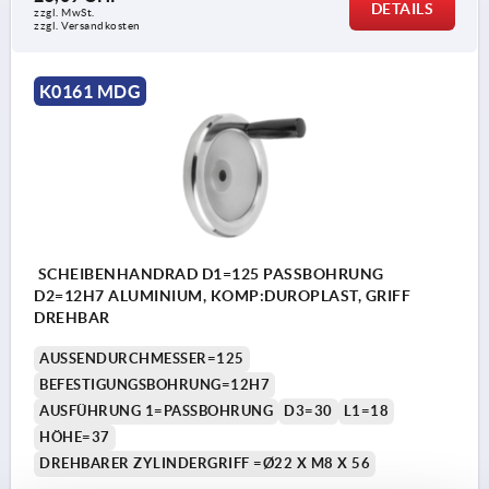
DETAILS
zzgl. MwSt.
zzgl. Versandkosten
K0161 MDG
SCHEIBENHANDRAD D1=125 PASSBOHRUNG
D2=12H7 ALUMINIUM, KOMP:DUROPLAST, GRIFF
DREHBAR
AUSSENDURCHMESSER=125
BEFESTIGUNGSBOHRUNG=12H7
AUSFÜHRUNG 1=PASSBOHRUNG
D3=30
L1=18
HÖHE=37
DREHBARER ZYLINDERGRIFF =Ø22 X M8 X 56