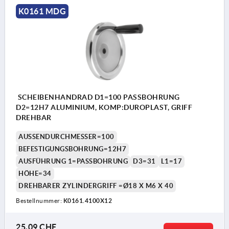
K0161 MDG
SCHEIBENHANDRAD D1=100 PASSBOHRUNG
D2=12H7 ALUMINIUM, KOMP:DUROPLAST, GRIFF
DREHBAR
AUSSENDURCHMESSER=100
BEFESTIGUNGSBOHRUNG=12H7
AUSFÜHRUNG 1=PASSBOHRUNG
D3=31
L1=17
HÖHE=34
DREHBARER ZYLINDERGRIFF =Ø18 X M6 X 40
Bestellnummer:
K0161.4100X12
25,09 CHF