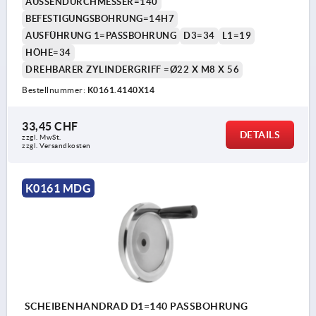
AUSSENDURCHMESSER=140
BEFESTIGUNGSBOHRUNG=14H7
AUSFÜHRUNG 1=PASSBOHRUNG
D3=34
L1=19
HÖHE=34
DREHBARER ZYLINDERGRIFF =Ø22 X M8 X 56
Bestellnummer:
K0161.4140X14
33,45 CHF
DETAILS
zzgl. MwSt.
zzgl. Versandkosten
K0161 MDG
SCHEIBENHANDRAD D1=140 PASSBOHRUNG