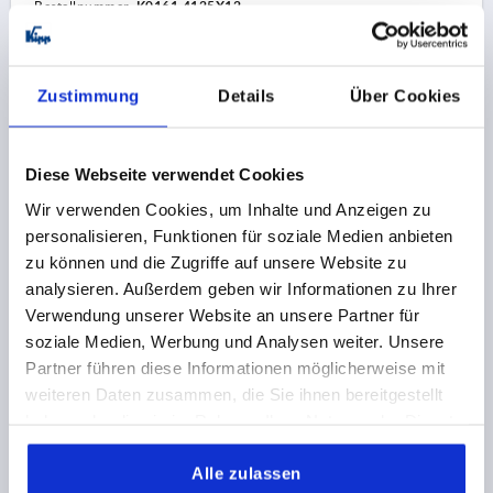
Bestellnummer:
K0161.4125X12
30,72 CHF
DETAILS
zzgl. MwSt.
Zustimmung
Details
Über Cookies
zzgl. Versandkosten
K0161 MDG
Diese Webseite verwendet Cookies
Wir verwenden Cookies, um Inhalte und Anzeigen zu
personalisieren, Funktionen für soziale Medien anbieten
zu können und die Zugriffe auf unsere Website zu
analysieren. Außerdem geben wir Informationen zu Ihrer
Verwendung unserer Website an unsere Partner für
soziale Medien, Werbung und Analysen weiter. Unsere
SCHEIBENHANDRAD D1=125 PASSBOHRUNG
D2=14H7 ALUMINIUM, KOMP:DUROPLAST, GRIFF
Partner führen diese Informationen möglicherweise mit
DREHBAR
weiteren Daten zusammen, die Sie ihnen bereitgestellt
haben oder die sie im Rahmen Ihrer Nutzung der Dienste
AUSSENDURCHMESSER=125
gesammelt haben.
BEFESTIGUNGSBOHRUNG=14H7
Alle zulassen
AUSFÜHRUNG 1=PASSBOHRUNG
D3=30
L1=18