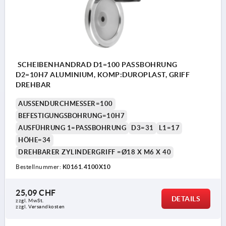
SCHEIBENHANDRAD D1=100 PASSBOHRUNG
D2=10H7 ALUMINIUM, KOMP:DUROPLAST, GRIFF
DREHBAR
AUSSENDURCHMESSER=100
BEFESTIGUNGSBOHRUNG=10H7
AUSFÜHRUNG 1=PASSBOHRUNG
D3=31
L1=17
HÖHE=34
DREHBARER ZYLINDERGRIFF =Ø18 X M6 X 40
Bestellnummer:
K0161.4100X10
25,09 CHF
DETAILS
zzgl. MwSt.
zzgl. Versandkosten