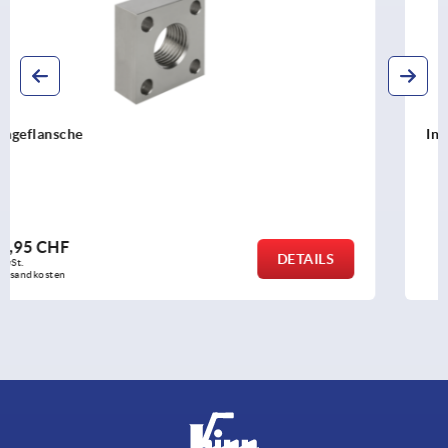
Industrie-Stoßdämpfer einstellbar
ab
121,88 CHF
DETAILS
zzgl. MwSt.
zzgl. Versandkosten