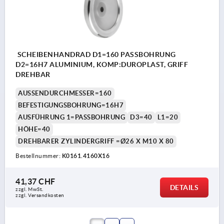
SCHEIBENHANDRAD D1=160 PASSBOHRUNG
D2=16H7 ALUMINIUM, KOMP:DUROPLAST, GRIFF
DREHBAR
AUSSENDURCHMESSER=160
BEFESTIGUNGSBOHRUNG=16H7
AUSFÜHRUNG 1=PASSBOHRUNG
D3=40
L1=20
HÖHE=40
DREHBARER ZYLINDERGRIFF =Ø26 X M10 X 80
Bestellnummer:
K0161.4160X16
41,37 CHF
DETAILS
zzgl. MwSt.
zzgl. Versandkosten