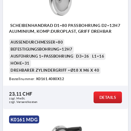
SCHEIBENHANDRAD D1=80 PASSBOHRUNG D2=12H7
ALUMINIUM, KOMP:DUROPLAST, GRIFF DREHBAR
AUSSENDURCHMESSER=80
BEFESTIGUNGSBOHRUNG=12H7
AUSFÜHRUNG 1=PASSBOHRUNG
D3=26
L1=16
HÖHE=31
DREHBARER ZYLINDERGRIFF =Ø18 X M6 X 40
Bestellnummer:
K0161.4080X12
23,11 CHF
DETAILS
zzgl. MwSt.
zzgl. Versandkosten
K0161 MDG