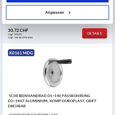
HÖHE=37
DREHBARER ZYLINDERGRIFF =Ø22 X M8 X 56
Anpassen
Bestellnummer:
K0161.4125X14
30,72 CHF
DETAILS
zzgl. MwSt.
zzgl. Versandkosten
K0161 MDG
SCHEIBENHANDRAD D1=140 PASSBOHRUNG
D2=14H7 ALUMINIUM, KOMP:DUROPLAST, GRIFF
DREHBAR