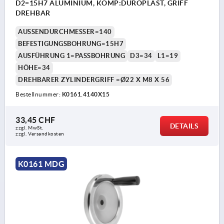
D2=15H7 ALUMINIUM, KOMP:DUROPLAST, GRIFF
DREHBAR
AUSSENDURCHMESSER=140
BEFESTIGUNGSBOHRUNG=15H7
AUSFÜHRUNG 1=PASSBOHRUNG
D3=34
L1=19
HÖHE=34
DREHBARER ZYLINDERGRIFF =Ø22 X M8 X 56
Bestellnummer:
K0161.4140X15
33,45 CHF
DETAILS
zzgl. MwSt.
zzgl. Versandkosten
K0161 MDG