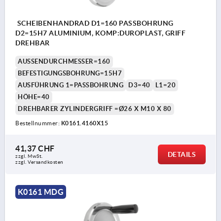
SCHEIBENHANDRAD D1=160 PASSBOHRUNG
D2=15H7 ALUMINIUM, KOMP:DUROPLAST, GRIFF
DREHBAR
AUSSENDURCHMESSER=160
BEFESTIGUNGSBOHRUNG=15H7
AUSFÜHRUNG 1=PASSBOHRUNG
D3=40
L1=20
HÖHE=40
DREHBARER ZYLINDERGRIFF =Ø26 X M10 X 80
Bestellnummer:
K0161.4160X15
41,37 CHF
DETAILS
zzgl. MwSt.
zzgl. Versandkosten
K0161 MDG