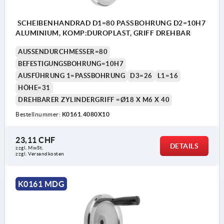
SCHEIBENHANDRAD D1=80 PASSBOHRUNG D2=10H7
ALUMINIUM, KOMP:DUROPLAST, GRIFF DREHBAR
AUSSENDURCHMESSER=80
BEFESTIGUNGSBOHRUNG=10H7
AUSFÜHRUNG 1=PASSBOHRUNG
D3=26
L1=16
HÖHE=31
DREHBARER ZYLINDERGRIFF =Ø18 X M6 X 40
Bestellnummer:
K0161.4080X10
23,11 CHF
DETAILS
zzgl. MwSt.
zzgl. Versandkosten
K0161 MDG