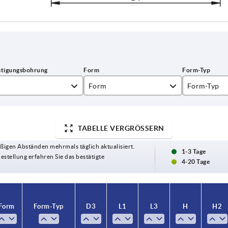
Form
Form-Typ
A
mit Passbo
B
Passbohrun
TABELLE VERGRÖSSERN
ßigen Abständen mehrmals täglich aktualisiert.
C
Passbohrung
1-3 Tage
Bestellung erfahren Sie das bestätigte
4-20 Tage
E
Passbohrun
Form
Form-Typ
D3
L1
L3
H
H2