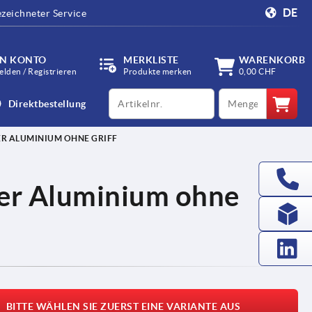
DE
zeichneter Service
IN KONTO
MERKLISTE
WARENKORB
lden / Registrieren
Produkte merken
0,00 CHF
productCode
qty
Direktbestellung
R ALUMINIUM OHNE GRIFF
er Aluminium ohne
BITTE WÄHLEN SIE ZUERST EINE VARIANTE AUS