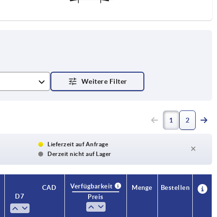
hrung
1
2
g mit Nut
 mit Nut, mit Querbohrung
Lieferzeit auf Anfrage
Derzeit nicht auf Lager
g mit Querbohrung
Verfügbarkeit
CAD
Menge
Bestellen
D7
B3
T
Preis