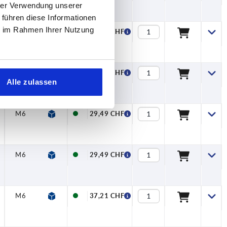
hrer Verwendung unserer
 führen diese Informationen
ie im Rahmen Ihrer Nutzung
M6
—
—
24,43 CHF
M6
—
—
24,43 CHF
Alle zulassen
M6
—
—
29,49 CHF
M6
—
—
29,49 CHF
M6
—
—
37,21 CHF