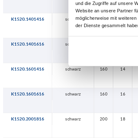
und die Zugriffe auf unsere 
Website an unsere Partner fü
möglicherweise mit weiteren
K1520.1401416
schwarz
140
14
der Dienste gesammelt habe
K1520.1401616
schwarz
140
16
K1520.1601416
schwarz
160
14
K1520.1601616
schwarz
160
16
K1520.2001816
schwarz
200
18