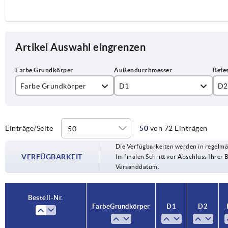
Artikel Auswahl eingrenzen
Farbe Grundkörper
D1
D2
schwarz
80
10
silber
100
12
Einträge/Seite
50
von 72 Einträgen
Die Verfügbarkeiten werden in regelmä
125
14
VERFÜGBARKEIT
Im finalen Schritt vor Abschluss Ihrer 
Versanddatum.
140
16
160
18
Bestell-Nr.
Farbe Grundkörper
D1
D2
200
20