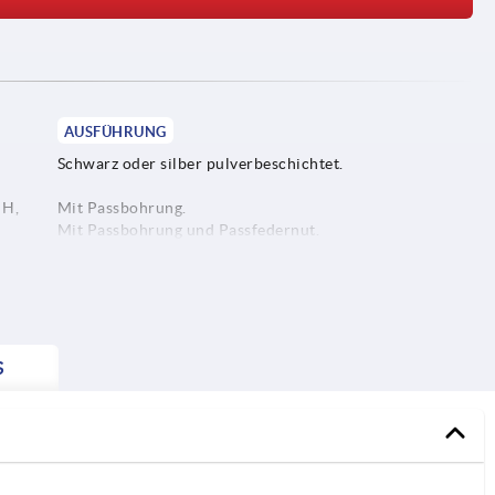
AUSFÜHRUNG
Schwarz oder silber pulverbeschichtet.
 H,
Mit Passbohrung.
Mit Passbohrung und Passfedernut.
Mit Passbohrung und Querbohrung.
Mit Passbohrung, Passfedernut und Querbohrung.
S
1) L