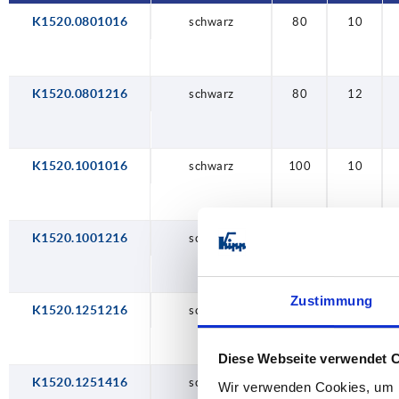
K1520.0801016
schwarz
80
10
K1520.0801216
schwarz
80
12
K1520.1001016
schwarz
100
10
K1520.1001216
schwarz
100
12
Zustimmung
K1520.1251216
schwarz
125
12
Diese Webseite verwendet 
K1520.1251416
schwarz
125
14
Wir verwenden Cookies, um I