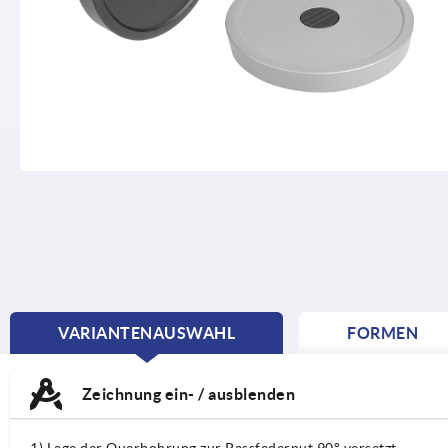
VARIANTENAUSWAHL
FORMEN
CURRENT
TAB:
Zeichnung ein- / ausblenden
1) Lage der Querbohrung zur Passfedernut 90° versetzt