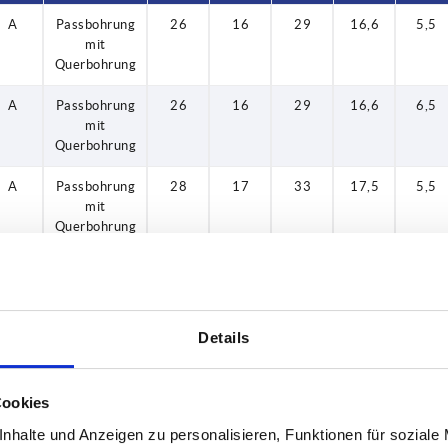
A
Passbohrung
26
16
29
16,6
5,5
mit
Querbohrung
A
Passbohrung
26
16
29
16,6
6,5
mit
Querbohrung
A
Passbohrung
28
17
33
17,5
5,5
mit
Querbohrung
A
Passbohrung
28
17
33
17,5
6,5
mit
Querbohrung
Details
A
Passbohrung
31
18
36
18,3
6,5
mit
Querbohrung
Cookies
A
Passbohrung
31
18
36
18,3
6,5
nhalte und Anzeigen zu personalisieren, Funktionen für soziale