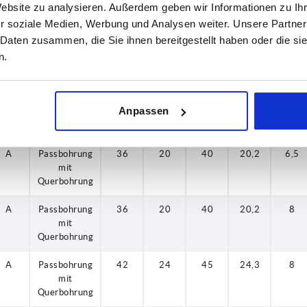
mit
Website zu analysieren. Außerdem geben wir Informationen zu I
Querbohrung
r soziale Medien, Werbung und Analysen weiter. Unsere Partner
 Daten zusammen, die Sie ihnen bereitgestellt haben oder die s
A
Passbohrung
36
19
39
19,3
6,5
n.
mit
Querbohrung
A
Passbohrung
36
19
39
19,3
8
Anpassen
mit
Querbohrung
A
Passbohrung
36
20
40
20,2
6,5
mit
Querbohrung
A
Passbohrung
36
20
40
20,2
8
mit
Querbohrung
A
Passbohrung
42
24
45
24,3
8
mit
Querbohrung