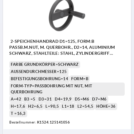
2-SPEICHENHANDRAD D1=125, FORM:B
PASSB.M.NUT, M. QUERBOHR., D2=14, ALUMINIUM
SCHWARZ, STAHLTEILE: STAHL, ZYLINDERGRIFF
DREHBAR
FARBE GRUNDKÖRPER=SCHWARZ
AUSSENDURCHMESSER=125
BEFESTIGUNGSBOHRUNG=14
FORM=B
FORM-TYP=PASSBOHRUNG MIT NUT, MIT
QUERBOHRUNG
A=42
B3 =5
D3=31
D4=19,9
D5=M6
D7=M6
H=17,6
H2=6,5
L=90,5
L1=18
L2=54,5
HÖHE=36
T =16,3
Bestellnummer:
K1524.125141056