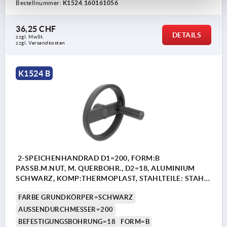
Bestellnummer:
K1524.160161056
36,25 CHF
DETAILS
zzgl. MwSt.
zzgl. Versandkosten
K1524 B
2-SPEICHENHANDRAD D1=200, FORM:B
PASSB.M.NUT, M. QUERBOHR., D2=18, ALUMINIUM
SCHWARZ, KOMP:THERMOPLAST, STAHLTEILE: STAHL,
ZYLINDERGRIFF DREHBAR
FARBE GRUNDKÖRPER=SCHWARZ
AUSSENDURCHMESSER=200
BEFESTIGUNGSBOHRUNG=18
FORM=B