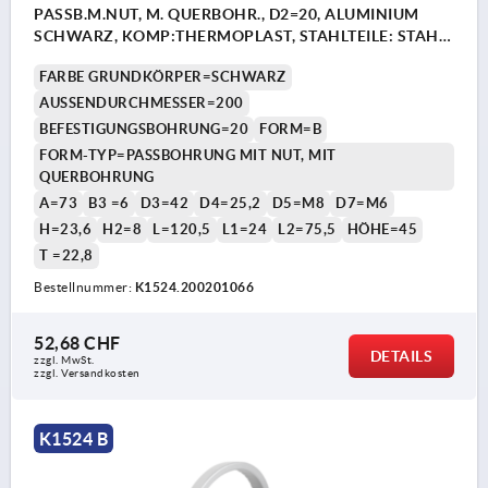
PASSB.M.NUT, M. QUERBOHR., D2=20, ALUMINIUM
SCHWARZ, KOMP:THERMOPLAST, STAHLTEILE: STAHL,
ZYLINDERGRIFF DREHBAR
FARBE GRUNDKÖRPER=SCHWARZ
AUSSENDURCHMESSER=200
BEFESTIGUNGSBOHRUNG=20
FORM=B
FORM-TYP=PASSBOHRUNG MIT NUT, MIT
QUERBOHRUNG
A=73
B3 =6
D3=42
D4=25,2
D5=M8
D7=M6
H=23,6
H2=8
L=120,5
L1=24
L2=75,5
HÖHE=45
T =22,8
Bestellnummer:
K1524.200201066
52,68 CHF
DETAILS
zzgl. MwSt.
zzgl. Versandkosten
K1524 B