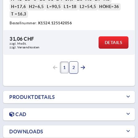
H=17,6
H2=6,5
L=90,5
L1=18
L2=54,5
HÖHE=36
T =16,3
Bestellnummer:
K1524.125142056
31,06 CHF
DETAILS
zzgl. MwSt.
zzgl. Versandkosten
1
2
PRODUKTDETAILS
CAD
DOWNLOADS