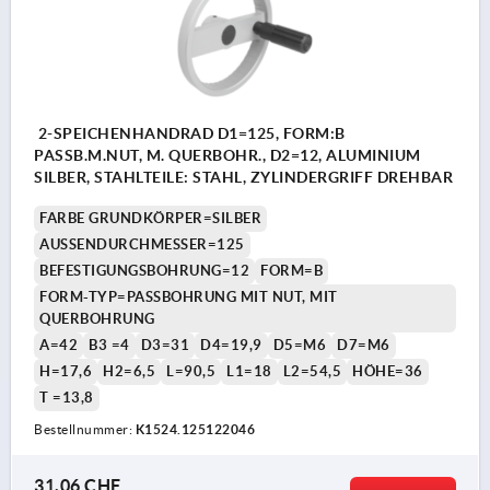
2-SPEICHENHANDRAD D1=125, FORM:B
PASSB.M.NUT, M. QUERBOHR., D2=12, ALUMINIUM
SILBER, STAHLTEILE: STAHL, ZYLINDERGRIFF DREHBAR
FARBE GRUNDKÖRPER=SILBER
AUSSENDURCHMESSER=125
BEFESTIGUNGSBOHRUNG=12
FORM=B
FORM-TYP=PASSBOHRUNG MIT NUT, MIT
QUERBOHRUNG
A=42
B3 =4
D3=31
D4=19,9
D5=M6
D7=M6
H=17,6
H2=6,5
L=90,5
L1=18
L2=54,5
HÖHE=36
T =13,8
Bestellnummer:
K1524.125122046
31,06 CHF