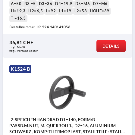
A=50
B3 =5
D3=36
D4=19,9
D5=M6
D7=M6
H=19,3
H2=6,5
L=92
L1=19
L2=53
HÖHE=39
T =16,3
Bestellnummer:
K1524.140141056
36,81 CHF
DETAILS
zzgl. MwSt.
zzgl. Versandkosten
K1524 B
2-SPEICHENHANDRAD D1=140, FORM:B
PASSB.M.NUT, M. QUERBOHR., D2=16, ALUMINIUM
SCHWARZ, KOMP:THERMOPLAST, STAHLTEILE: STAHL,