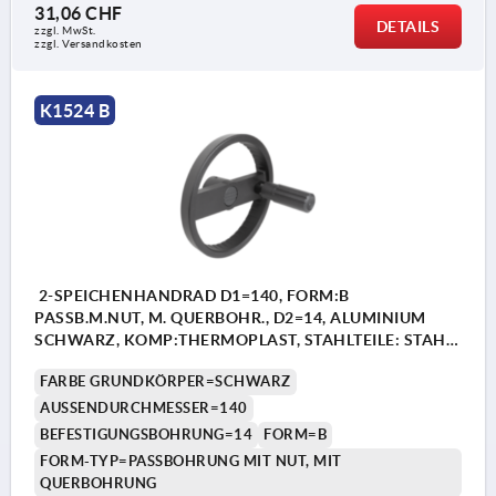
31,06 CHF
DETAILS
zzgl. MwSt.
zzgl. Versandkosten
K1524 B
2-SPEICHENHANDRAD D1=140, FORM:B
PASSB.M.NUT, M. QUERBOHR., D2=14, ALUMINIUM
SCHWARZ, KOMP:THERMOPLAST, STAHLTEILE: STAHL,
ZYLINDERGRIFF DREHBAR
FARBE GRUNDKÖRPER=SCHWARZ
AUSSENDURCHMESSER=140
BEFESTIGUNGSBOHRUNG=14
FORM=B
FORM-TYP=PASSBOHRUNG MIT NUT, MIT
QUERBOHRUNG