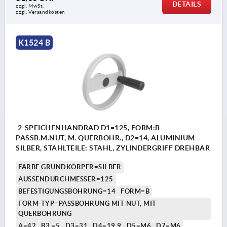
DETAILS
zzgl. MwSt.
zzgl. Versandkosten
K1524 B
2-SPEICHENHANDRAD D1=125, FORM:B
PASSB.M.NUT, M. QUERBOHR., D2=14, ALUMINIUM
SILBER, STAHLTEILE: STAHL, ZYLINDERGRIFF DREHBAR
FARBE GRUNDKÖRPER=SILBER
AUSSENDURCHMESSER=125
BEFESTIGUNGSBOHRUNG=14
FORM=B
FORM-TYP=PASSBOHRUNG MIT NUT, MIT
QUERBOHRUNG
A=42
B3 =5
D3=31
D4=19,9
D5=M6
D7=M6