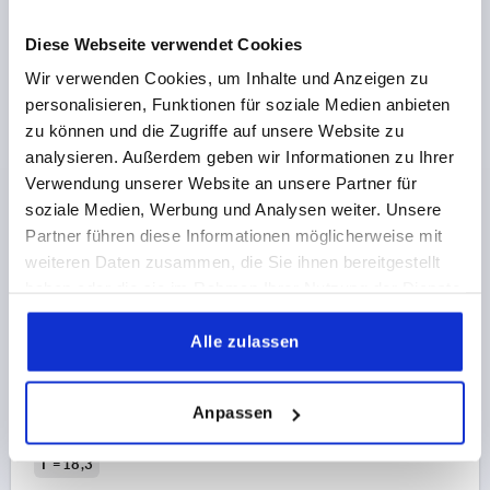
K1524 B
Diese Webseite verwendet Cookies
Wir verwenden Cookies, um Inhalte und Anzeigen zu
personalisieren, Funktionen für soziale Medien anbieten
zu können und die Zugriffe auf unsere Website zu
analysieren. Außerdem geben wir Informationen zu Ihrer
Verwendung unserer Website an unsere Partner für
2-SPEICHENHANDRAD D1=160, FORM:B
soziale Medien, Werbung und Analysen weiter. Unsere
PASSB.M.NUT, M. QUERBOHR., D2=16, ALUMINIUM
Partner führen diese Informationen möglicherweise mit
SCHWARZ, STAHLTEILE: STAHL, ZYLINDERGRIFF
weiteren Daten zusammen, die Sie ihnen bereitgestellt
DREHBAR
FARBE GRUNDKÖRPER=SCHWARZ
haben oder die sie im Rahmen Ihrer Nutzung der Dienste
AUSSENDURCHMESSER=160
gesammelt haben.
BEFESTIGUNGSBOHRUNG=16
FORM=B
Alle zulassen
FORM-TYP=PASSBOHRUNG MIT NUT, MIT
QUERBOHRUNG
Anpassen
A=55
B3 =5
D3=36
D4=25,2
D5=M8
D7=M6
H=19,4
H2=8
L=116,5
L1=20
L2=76,5
HÖHE=40
T =18,3