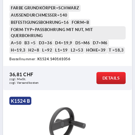
ZYLINDERGRIFF DREHBAR
FARBE GRUNDKÖRPER=SCHWARZ
AUSSENDURCHMESSER=140
BEFESTIGUNGSBOHRUNG=16
FORM=B
FORM-TYP=PASSBOHRUNG MIT NUT, MIT
QUERBOHRUNG
A=50
B3 =5
D3=36
D4=19,9
D5=M6
D7=M6
H=19,3
H2=8
L=92
L1=19
L2=53
HÖHE=39
T =18,3
Bestellnummer:
K1524.140161056
36,81 CHF
DETAILS
zzgl. MwSt.
zzgl. Versandkosten
K1524 B