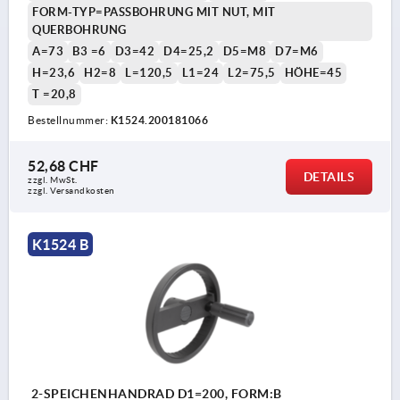
FORM-TYP=PASSBOHRUNG MIT NUT, MIT
QUERBOHRUNG
A=73
B3 =6
D3=42
D4=25,2
D5=M8
D7=M6
H=23,6
H2=8
L=120,5
L1=24
L2=75,5
HÖHE=45
T =20,8
Bestellnummer:
K1524.200181066
52,68 CHF
DETAILS
zzgl. MwSt.
zzgl. Versandkosten
K1524 B
2-SPEICHENHANDRAD D1=200, FORM:B