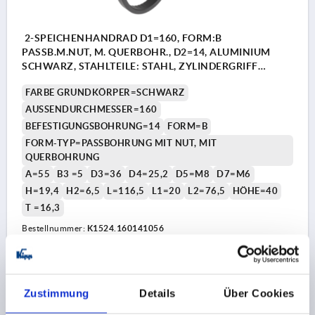
2-SPEICHENHANDRAD D1=160, FORM:B
PASSB.M.NUT, M. QUERBOHR., D2=14, ALUMINIUM
SCHWARZ, STAHLTEILE: STAHL, ZYLINDERGRIFF
DREHBAR
FARBE GRUNDKÖRPER=SCHWARZ
AUSSENDURCHMESSER=160
BEFESTIGUNGSBOHRUNG=14
FORM=B
FORM-TYP=PASSBOHRUNG MIT NUT, MIT
QUERBOHRUNG
A=55
B3 =5
D3=36
D4=25,2
D5=M8
D7=M6
H=19,4
H2=6,5
L=116,5
L1=20
L2=76,5
HÖHE=40
T =16,3
Bestellnummer:
K1524.160141056
36,25 CHF
DETAILS
zzgl. MwSt.
zzgl. Versandkosten
Zustimmung
Details
Über Cookies