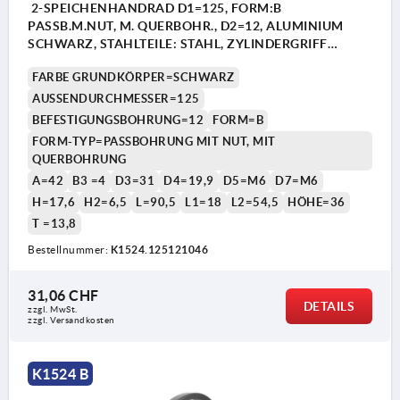
2-SPEICHENHANDRAD D1=125, FORM:B
PASSB.M.NUT, M. QUERBOHR., D2=12, ALUMINIUM
SCHWARZ, STAHLTEILE: STAHL, ZYLINDERGRIFF
DREHBAR
FARBE GRUNDKÖRPER=SCHWARZ
AUSSENDURCHMESSER=125
BEFESTIGUNGSBOHRUNG=12
FORM=B
FORM-TYP=PASSBOHRUNG MIT NUT, MIT
QUERBOHRUNG
A=42
B3 =4
D3=31
D4=19,9
D5=M6
D7=M6
H=17,6
H2=6,5
L=90,5
L1=18
L2=54,5
HÖHE=36
1) Lage der Querbohrung zur Passfedernut 90° versetzt
1) L
T =13,8
Bestellnummer:
K1524.125121046
31,06 CHF
DETAILS
zzgl. MwSt.
zzgl. Versandkosten
K1524 B