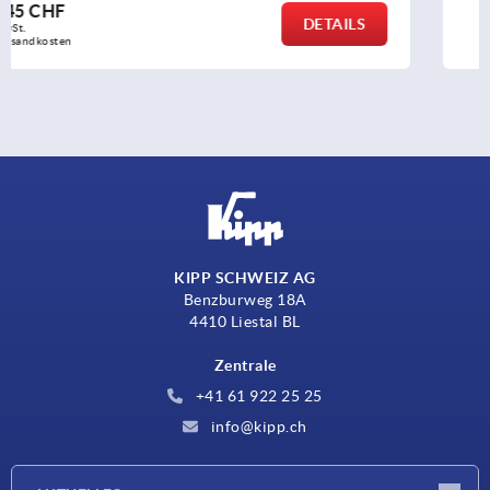
ab
8,30 CHF
DETAILS
zzgl. MwSt.
zzgl. Versandkosten
KIPP SCHWEIZ AG
Benzburweg 18A
4410 Liestal BL
Zentrale
+41 61 922 25 25
info@kipp.ch