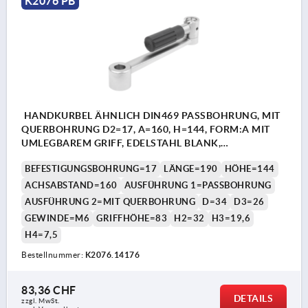
K2076 PB
HANDKURBEL ÄHNLICH DIN469 PASSBOHRUNG, MIT
QUERBOHRUNG D2=17, A=160, H=144, FORM:A MIT
UMLEGBAREM GRIFF, EDELSTAHL BLANK,
KOMP:THERMOPLAST SCHWARZGRAU RAL7021
BEFESTIGUNGSBOHRUNG=17
LÄNGE=190
HÖHE=144
ACHSABSTAND=160
AUSFÜHRUNG 1=PASSBOHRUNG
AUSFÜHRUNG 2=MIT QUERBOHRUNG
D=34
D3=26
GEWINDE=M6
GRIFFHÖHE=83
H2=32
H3=19,6
H4=7,5
Bestellnummer:
K2076.14176
83,36 CHF
DETAILS
zzgl. MwSt.