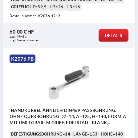
GRIFFHÖHE=59,5
H2=26
H3=16
Bestellnummer:
K2076.1212
60,00 CHF
DETAILS
zzgl. MwSt.
zzgl. Versandkosten
K2076 PB
HANDKURBEL ÄHNLICH DIN469 PASSBOHRUNG,
OHNE QUERBOHRUNG D2=14, A=125, H=140, FORM:A
MIT UMLEGBAREM GRIFF, EDELSTAHL BLANK,
KOMP:THERMOPLAST SCHWARZGRAU RAL7021
BEFESTIGUNGSBOHRUNG=14
LÄNGE=153
HÖHE=140