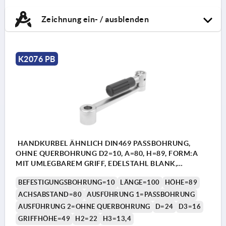
Zeichnung ein- / ausblenden
K2076 PB
HANDKURBEL ÄHNLICH DIN469 PASSBOHRUNG,
OHNE QUERBOHRUNG D2=10, A=80, H=89, FORM:A
MIT UMLEGBAREM GRIFF, EDELSTAHL BLANK,
KOMP:THERMOPLAST SCHWARZGRAU RAL7021
BEFESTIGUNGSBOHRUNG=10
LÄNGE=100
HÖHE=89
ACHSABSTAND=80
AUSFÜHRUNG 1=PASSBOHRUNG
AUSFÜHRUNG 2=OHNE QUERBOHRUNG
D=24
D3=16
GRIFFHÖHE=49
H2=22
H3=13,4