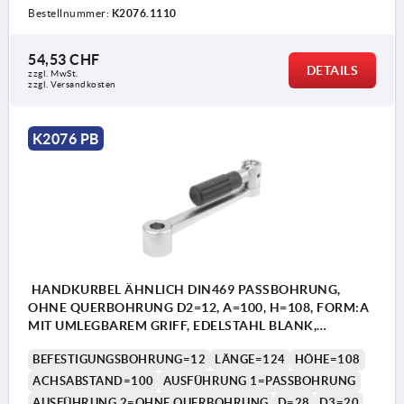
Bestellnummer:
K2076.1110
54,53 CHF
DETAILS
zzgl. MwSt.
zzgl. Versandkosten
K2076 PB
HANDKURBEL ÄHNLICH DIN469 PASSBOHRUNG,
OHNE QUERBOHRUNG D2=12, A=100, H=108, FORM:A
MIT UMLEGBAREM GRIFF, EDELSTAHL BLANK,
KOMP:THERMOPLAST SCHWARZGRAU RAL7021
BEFESTIGUNGSBOHRUNG=12
LÄNGE=124
HÖHE=108
ACHSABSTAND=100
AUSFÜHRUNG 1=PASSBOHRUNG
AUSFÜHRUNG 2=OHNE QUERBOHRUNG
D=28
D3=20