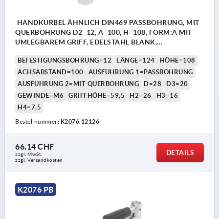
HANDKURBEL ÄHNLICH DIN469 PASSBOHRUNG, MIT
QUERBOHRUNG D2=12, A=100, H=108, FORM:A MIT
UMLEGBAREM GRIFF, EDELSTAHL BLANK,
KOMP:THERMOPLAST SCHWARZGRAU RAL7021
BEFESTIGUNGSBOHRUNG=12
LÄNGE=124
HÖHE=108
ACHSABSTAND=100
AUSFÜHRUNG 1=PASSBOHRUNG
AUSFÜHRUNG 2=MIT QUERBOHRUNG
D=28
D3=20
GEWINDE=M6
GRIFFHÖHE=59,5
H2=26
H3=16
H4=7,5
Bestellnummer:
K2076.12126
66,14 CHF
DETAILS
zzgl. MwSt.
zzgl. Versandkosten
K2076 PB