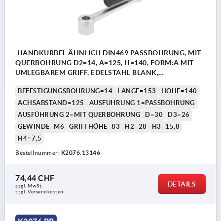
HANDKURBEL ÄHNLICH DIN469 PASSBOHRUNG, MIT
QUERBOHRUNG D2=14, A=125, H=140, FORM:A MIT
UMLEGBAREM GRIFF, EDELSTAHL BLANK,
KOMP:THERMOPLAST SCHWARZGRAU RAL7021
BEFESTIGUNGSBOHRUNG=14
LÄNGE=153
HÖHE=140
ACHSABSTAND=125
AUSFÜHRUNG 1=PASSBOHRUNG
AUSFÜHRUNG 2=MIT QUERBOHRUNG
D=30
D3=26
GEWINDE=M6
GRIFFHÖHE=83
H2=28
H3=15,8
H4=7,5
Bestellnummer:
K2076.13146
74,44 CHF
DETAILS
zzgl. MwSt.
zzgl. Versandkosten