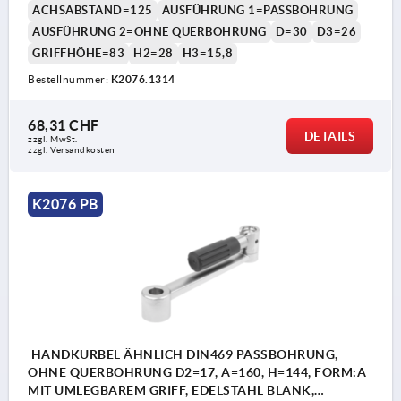
ACHSABSTAND=125
AUSFÜHRUNG 1=PASSBOHRUNG
AUSFÜHRUNG 2=OHNE QUERBOHRUNG
D=30
D3=26
GRIFFHÖHE=83
H2=28
H3=15,8
Bestellnummer:
K2076.1314
68,31 CHF
DETAILS
zzgl. MwSt.
zzgl. Versandkosten
K2076 PB
HANDKURBEL ÄHNLICH DIN469 PASSBOHRUNG,
OHNE QUERBOHRUNG D2=17, A=160, H=144, FORM:A
MIT UMLEGBAREM GRIFF, EDELSTAHL BLANK,