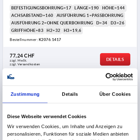
KOMP:THERMOPLAST SCHWARZGRAU RAL7021
BEFESTIGUNGSBOHRUNG=17
LÄNGE=190
HÖHE=144
ACHSABSTAND=160
AUSFÜHRUNG 1=PASSBOHRUNG
AUSFÜHRUNG 2=OHNE QUERBOHRUNG
D=34
D3=26
GRIFFHÖHE=83
H2=32
H3=19,6
Bestellnummer:
K2076.1417
77,24 CHF
DETAILS
zzgl. MwSt.
zzgl. Versandkosten
K2076 PB
Zustimmung
Details
Über Cookies
Diese Webseite verwendet Cookies
Wir verwenden Cookies, um Inhalte und Anzeigen zu
personalisieren, Funktionen für soziale Medien anbieten
HANDKURBEL ÄHNLICH DIN469 PASSBOHRUNG, MIT