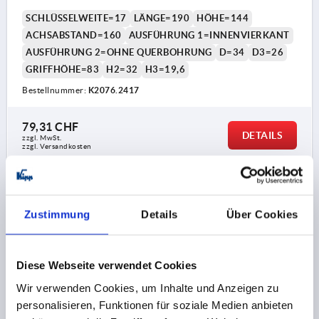
KOMP:THERMOPLAST SCHWARZGRAU RAL7021
SCHLÜSSELWEITE=17
LÄNGE=190
HÖHE=144
ACHSABSTAND=160
AUSFÜHRUNG 1=INNENVIERKANT
AUSFÜHRUNG 2=OHNE QUERBOHRUNG
D=34
D3=26
GRIFFHÖHE=83
H2=32
H3=19,6
Bestellnummer:
K2076.2417
79,31 CHF
DETAILS
zzgl. MwSt.
zzgl. Versandkosten
K2076 IV
Zustimmung
Details
Über Cookies
Diese Webseite verwendet Cookies
Wir verwenden Cookies, um Inhalte und Anzeigen zu
personalisieren, Funktionen für soziale Medien anbieten
HANDKURBEL ÄHNLICH DIN469 INNENVIERKANT,