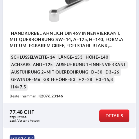
HANDKURBEL ÄHNLICH DIN469 INNENVIERKANT,
MIT QUERBOHRUNG SW=14, A=125, H=140, FORM:A
MIT UMLEGBAREM GRIFF, EDELSTAHL BLANK,
KOMP:THERMOPLAST SCHWARZGRAU RAL7021
SCHLÜSSELWEITE=14
LÄNGE=153
HÖHE=140
ACHSABSTAND=125
AUSFÜHRUNG 1=INNENVIERKANT
AUSFÜHRUNG 2=MIT QUERBOHRUNG
D=30
D3=26
GEWINDE=M6
GRIFFHÖHE=83
H2=28
H3=15,8
H4=7,5
Bestellnummer:
K2076.23146
77,48 CHF
DETAILS
zzgl. MwSt.
zzgl. Versandkosten