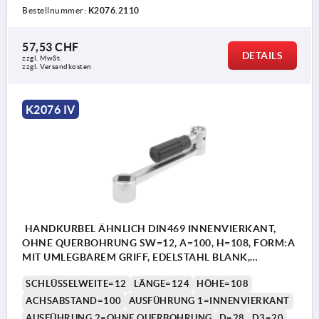
Bestellnummer:
K2076.2110
57,53 CHF
DETAILS
zzgl. MwSt.
zzgl. Versandkosten
K2076 IV
HANDKURBEL ÄHNLICH DIN469 INNENVIERKANT,
OHNE QUERBOHRUNG SW=12, A=100, H=108, FORM:A
MIT UMLEGBAREM GRIFF, EDELSTAHL BLANK,
KOMP:THERMOPLAST SCHWARZGRAU RAL7021
SCHLÜSSELWEITE=12
LÄNGE=124
HÖHE=108
ACHSABSTAND=100
AUSFÜHRUNG 1=INNENVIERKANT
AUSFÜHRUNG 2=OHNE QUERBOHRUNG
D=28
D3=20