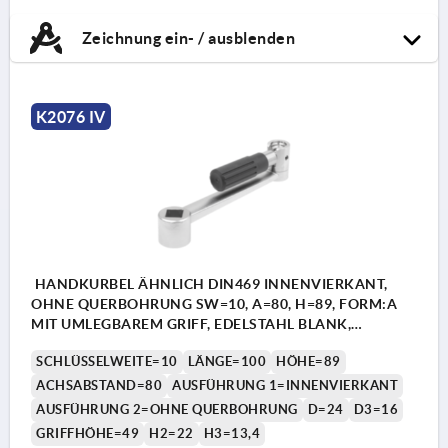
Zeichnung ein- / ausblenden
K2076 IV
HANDKURBEL ÄHNLICH DIN469 INNENVIERKANT,
OHNE QUERBOHRUNG SW=10, A=80, H=89, FORM:A
MIT UMLEGBAREM GRIFF, EDELSTAHL BLANK,
KOMP:THERMOPLAST SCHWARZGRAU RAL7021
SCHLÜSSELWEITE=10
LÄNGE=100
HÖHE=89
ACHSABSTAND=80
AUSFÜHRUNG 1=INNENVIERKANT
AUSFÜHRUNG 2=OHNE QUERBOHRUNG
D=24
D3=16
GRIFFHÖHE=49
H2=22
H3=13,4