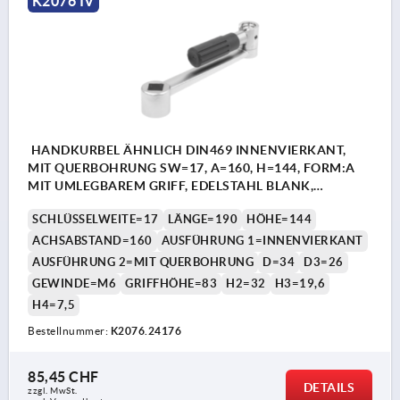
K2076 IV
HANDKURBEL ÄHNLICH DIN469 INNENVIERKANT,
MIT QUERBOHRUNG SW=17, A=160, H=144, FORM:A
MIT UMLEGBAREM GRIFF, EDELSTAHL BLANK,
KOMP:THERMOPLAST SCHWARZGRAU RAL7021
SCHLÜSSELWEITE=17
LÄNGE=190
HÖHE=144
ACHSABSTAND=160
AUSFÜHRUNG 1=INNENVIERKANT
AUSFÜHRUNG 2=MIT QUERBOHRUNG
D=34
D3=26
GEWINDE=M6
GRIFFHÖHE=83
H2=32
H3=19,6
H4=7,5
Bestellnummer:
K2076.24176
85,45 CHF
DETAILS
zzgl. MwSt.