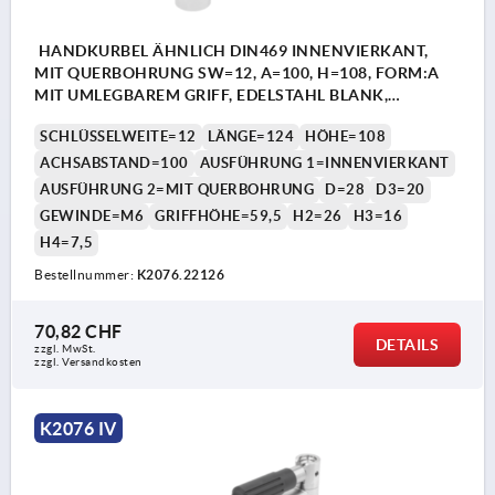
HANDKURBEL ÄHNLICH DIN469 INNENVIERKANT,
MIT QUERBOHRUNG SW=12, A=100, H=108, FORM:A
MIT UMLEGBAREM GRIFF, EDELSTAHL BLANK,
KOMP:THERMOPLAST SCHWARZGRAU RAL7021
SCHLÜSSELWEITE=12
LÄNGE=124
HÖHE=108
ACHSABSTAND=100
AUSFÜHRUNG 1=INNENVIERKANT
AUSFÜHRUNG 2=MIT QUERBOHRUNG
D=28
D3=20
GEWINDE=M6
GRIFFHÖHE=59,5
H2=26
H3=16
H4=7,5
Bestellnummer:
K2076.22126
70,82 CHF
DETAILS
zzgl. MwSt.
zzgl. Versandkosten
K2076 IV