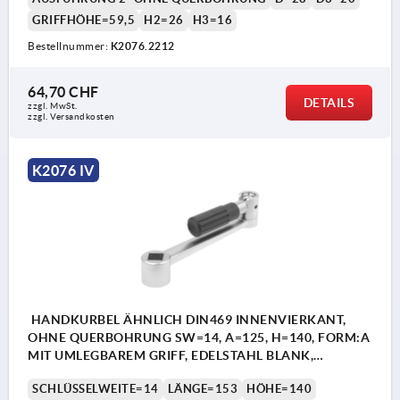
GRIFFHÖHE=59,5
H2=26
H3=16
Bestellnummer:
K2076.2212
64,70 CHF
DETAILS
zzgl. MwSt.
zzgl. Versandkosten
K2076 IV
HANDKURBEL ÄHNLICH DIN469 INNENVIERKANT,
OHNE QUERBOHRUNG SW=14, A=125, H=140, FORM:A
MIT UMLEGBAREM GRIFF, EDELSTAHL BLANK,
KOMP:THERMOPLAST SCHWARZGRAU RAL7021
SCHLÜSSELWEITE=14
LÄNGE=153
HÖHE=140