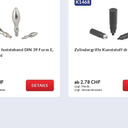
K0726
ffe Kunststoff drehbar
Kugelgriffe drehbar
HF
ab
7,05 CHF
DETAILS
zzgl. MwSt.
sten
zzgl. Versandkosten