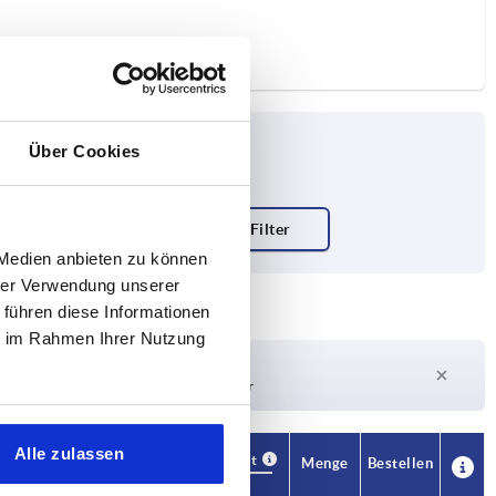
Über Cookies
 Medien anbieten zu können
hrer Verwendung unserer
 führen diese Informationen
ie im Rahmen Ihrer Nutzung
Lieferzeit auf Anfrage
Derzeit nicht auf Lager
Alle zulassen
Verfügbarkeit
CAD
Menge
Bestellen
SW
Preis