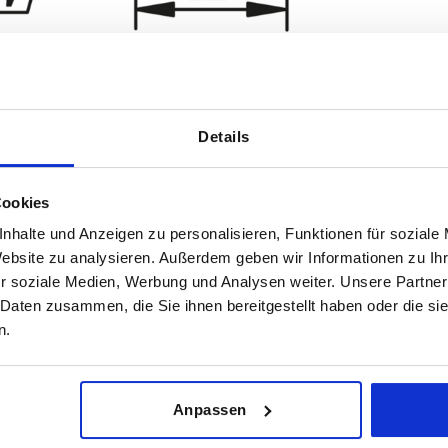
Details
Cookies
Material Komponente
D1
nhalte und Anzeigen zu personalisieren, Funktionen für soziale
,5
Edelstahl
18
Website zu analysieren. Außerdem geben wir Informationen zu I
r soziale Medien, Werbung und Analysen weiter. Unsere Partner
TABELLE VERGRÖSSERN
,5
Stahl
23
 Daten zusammen, die Sie ihnen bereitgestellt haben oder die s
ßigen Abständen mehrmals täglich aktualisiert.
,5
28
n.
1-3 Tage
Bestellung erfahren Sie das bestätigte
4-20 Tage
Anpassen
Material Komponente
D1
D4
L2