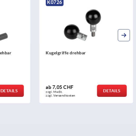
K0166
Ballengriffe feststehend DIN 39 Form E,
aus Stahl
ab
5,49 CHF
DETAILS
DETAILS
zzgl. MwSt.
zzgl. Versandkosten