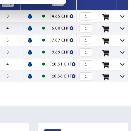
3
4,65 CHF
4
6,00 CHF
5
7,87 CHF
3
9,69 CHF
4
10,51 CHF
5
10,56 CHF