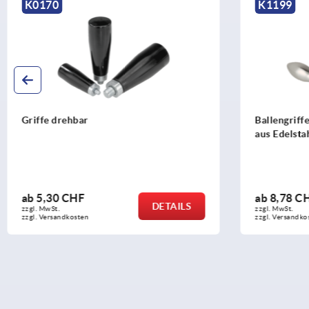
K1199
K1468
Ballengriffe feststehend DIN 39 Form E,
Zylindergri
aus Edelstahl
ab
8,78 CHF
ab
2,78 C
DETAILS
zzgl. MwSt.
zzgl. MwSt.
zzgl. Versandkosten
zzgl. Versandko