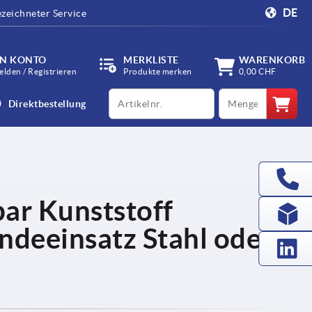
DE
zeichneter Service
IN KONTO
MERKLISTE
WARENKORB
lden / Registrieren
Produkte merken
0,00 CHF
productCode
qty
Direktbestellung
bar Kunststoff
ndeeinsatz Stahl oder