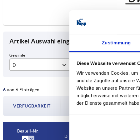
Artikel Auswahl eingrenzen
Zustimmung
Diese Webseite verwendet 
D
L
L1
Wir verwenden Cookies, um I
M6
11
40
und die Zugriffe auf unsere 
Website an unsere Partner fü
6
von 6 Einträgen
M8
13
65
möglicherweise mit weiteren
Die Verfügbarkeiten werden in regelmä
M10
14
90
der Dienste gesammelt habe
VERFÜGBARKEIT
Im finalen Schritt vor Abschluss Ihrer 
Versanddatum.
Bestell-Nr.
D
L
L1