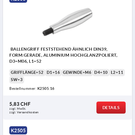
BALLENGRIFF FESTSTEHEND ÄHNLICH DIN39,
FORM:GERADE, ALUMINIUM HOCHGLANZPOLIERT,
D3=M06, L1=52
GRIFFLÄNGE=52
D1=16
GEWINDE=M6
D4=10
L2=11
SW=3
Bestellnummer:
K2505.16
5,83 CHF
DETAILS
zzgl. MwSt.
zzgl. Versandkosten
K2505