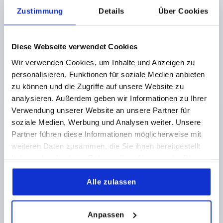
Zustimmung
Details
Über Cookies
Diese Webseite verwendet Cookies
Wir verwenden Cookies, um Inhalte und Anzeigen zu
BALLENGRIFF FESTSTEHEND ÄHNLICH DIN39,
personalisieren, Funktionen für soziale Medien anbieten
FORM:GERADE, ALUMINIUM HOCHGLANZPOLIERT,
zu können und die Zugriffe auf unsere Website zu
D3=M10, L1=80
analysieren. Außerdem geben wir Informationen zu Ihrer
GRIFFLÄNGE=80
D1=25
GEWINDE=M10
D4=16
Verwendung unserer Website an unsere Partner für
L2=14
SW=5
soziale Medien, Werbung und Analysen weiter. Unsere
Partner führen diese Informationen möglicherweise mit
Bestellnummer:
K2505.25
weiteren Daten zusammen, die Sie ihnen bereitgestellt
haben oder die sie im Rahmen Ihrer Nutzung der Dienste
10,59 CHF
DETAILS
gesammelt haben.
zzgl. MwSt.
zzgl. Versandkosten
Alle zulassen
K2505
Anpassen