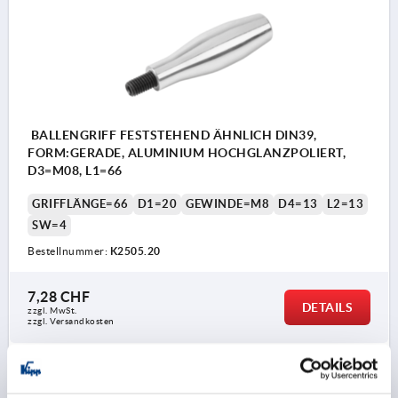
BALLENGRIFF FESTSTEHEND ÄHNLICH DIN39,
FORM:GERADE, ALUMINIUM HOCHGLANZPOLIERT,
D3=M08, L1=66
GRIFFLÄNGE=66
D1=20
GEWINDE=M8
D4=13
L2=13
SW=4
Bestellnummer:
K2505.20
7,28 CHF
DETAILS
zzgl. MwSt.
zzgl. Versandkosten
K2505