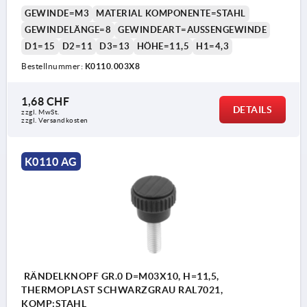
GEWINDE=M3
MATERIAL KOMPONENTE=STAHL
GEWINDELÄNGE=8
GEWINDEART=AUSSENGEWINDE
D1=15
D2=11
D3=13
HÖHE=11,5
H1=4,3
Bestellnummer:
K0110.003X8
1,68 CHF
DETAILS
zzgl. MwSt.
zzgl. Versandkosten
K0110 AG
RÄNDELKNOPF GR.0 D=M03X10, H=11,5,
THERMOPLAST SCHWARZGRAU RAL7021,
KOMP:STAHL