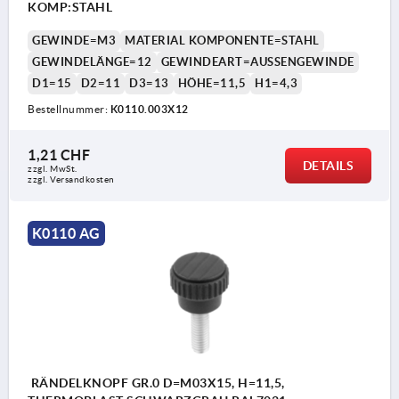
KOMP:STAHL
GEWINDE=M3
MATERIAL KOMPONENTE=STAHL
GEWINDELÄNGE=12
GEWINDEART=AUSSENGEWINDE
D1=15
D2=11
D3=13
HÖHE=11,5
H1=4,3
Bestellnummer:
K0110.003X12
1,21 CHF
DETAILS
zzgl. MwSt.
zzgl. Versandkosten
K0110 AG
RÄNDELKNOPF GR.0 D=M03X15, H=11,5,