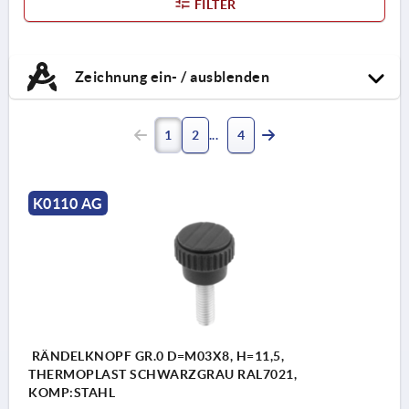
FILTER
Zeichnung ein- / ausblenden
1
2
4
K0110 AG
RÄNDELKNOPF GR.0 D=M03X8, H=11,5,
THERMOPLAST SCHWARZGRAU RAL7021,
KOMP:STAHL