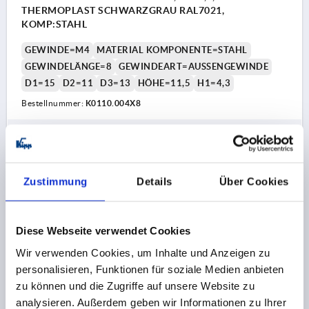
THERMOPLAST SCHWARZGRAU RAL7021,
KOMP:STAHL
GEWINDE=M4
MATERIAL KOMPONENTE=STAHL
GEWINDELÄNGE=8
GEWINDEART=AUSSENGEWINDE
D1=15
D2=11
D3=13
HÖHE=11,5
H1=4,3
Bestellnummer:
K0110.004X8
1,11 CHF
DETAILS
zzgl. MwSt.
zzgl. Versandkosten
Zustimmung
Details
Über Cookies
K0110 AG
Diese Webseite verwendet Cookies
Wir verwenden Cookies, um Inhalte und Anzeigen zu
personalisieren, Funktionen für soziale Medien anbieten
zu können und die Zugriffe auf unsere Website zu
analysieren. Außerdem geben wir Informationen zu Ihrer