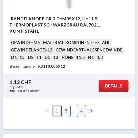
RÄNDELKNOPF GR.0 D=M05X12, H=11,5,
THERMOPLAST SCHWARZGRAU RAL7021,
KOMP:STAHL
GEWINDE=M5
MATERIAL KOMPONENTE=STAHL
GEWINDELÄNGE=12
GEWINDEART=AUSSENGEWINDE
D1=15
D2=11
D3=13
HÖHE=11,5
H1=4,3
Bestellnummer:
K0110.005X12
1,13 CHF
DETAILS
zzgl. MwSt.
zzgl. Versandkosten
1
2
4