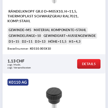
RÄNDELKNOPF GR.0 D=M05X10, H=11,5,
THERMOPLAST SCHWARZGRAU RAL7021,
KOMP:STAHL
GEWINDE=M5
MATERIAL KOMPONENTE=STAHL
GEWINDELÄNGE=10
GEWINDEART=AUSSENGEWINDE
D1=15
D2=11
D3=13
HÖHE=11,5
H1=4,3
Bestellnummer:
K0110.005X10
1,13 CHF
DETAILS
zzgl. MwSt.
zzgl. Versandkosten
K0110 AG