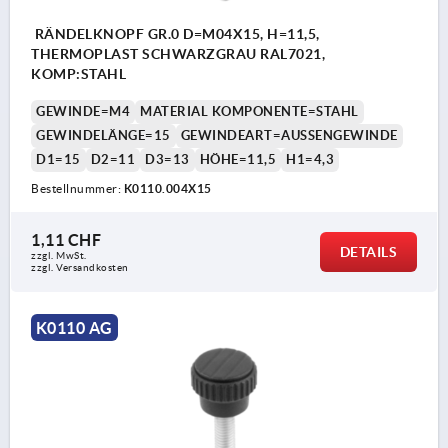
RÄNDELKNOPF GR.0 D=M04X15, H=11,5,
THERMOPLAST SCHWARZGRAU RAL7021,
KOMP:STAHL
GEWINDE=M4
MATERIAL KOMPONENTE=STAHL
GEWINDELÄNGE=15
GEWINDEART=AUSSENGEWINDE
D1=15
D2=11
D3=13
HÖHE=11,5
H1=4,3
Bestellnummer:
K0110.004X15
1,11 CHF
DETAILS
zzgl. MwSt.
zzgl. Versandkosten
K0110 AG