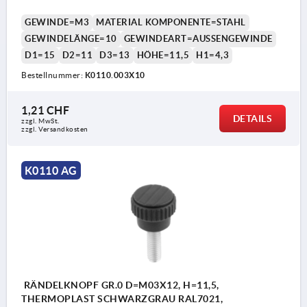
GEWINDE=M3
MATERIAL KOMPONENTE=STAHL
GEWINDELÄNGE=10
GEWINDEART=AUSSENGEWINDE
D1=15
D2=11
D3=13
HÖHE=11,5
H1=4,3
Bestellnummer:
K0110.003X10
1,21 CHF
DETAILS
zzgl. MwSt.
zzgl. Versandkosten
K0110 AG
RÄNDELKNOPF GR.0 D=M03X12, H=11,5,
THERMOPLAST SCHWARZGRAU RAL7021,