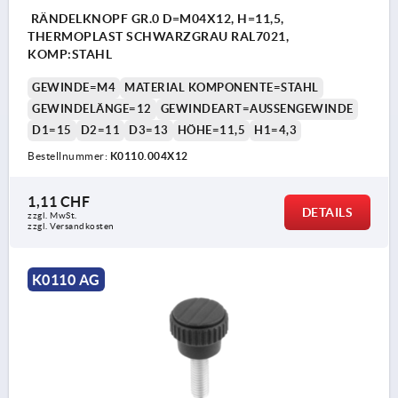
RÄNDELKNOPF GR.0 D=M04X12, H=11,5,
THERMOPLAST SCHWARZGRAU RAL7021,
KOMP:STAHL
GEWINDE=M4
MATERIAL KOMPONENTE=STAHL
GEWINDELÄNGE=12
GEWINDEART=AUSSENGEWINDE
D1=15
D2=11
D3=13
HÖHE=11,5
H1=4,3
Bestellnummer:
K0110.004X12
1,11 CHF
DETAILS
zzgl. MwSt.
zzgl. Versandkosten
K0110 AG