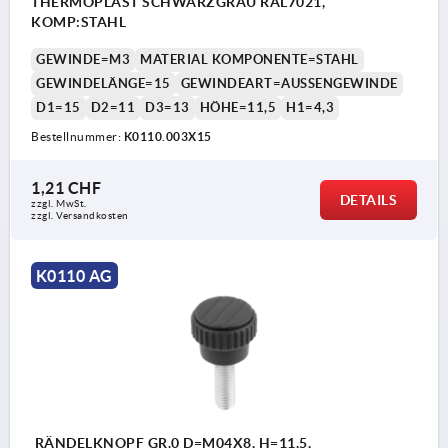
THERMOPLAST SCHWARZGRAU RAL7021,
KOMP:STAHL
GEWINDE=M3
MATERIAL KOMPONENTE=STAHL
GEWINDELÄNGE=15
GEWINDEART=AUSSENGEWINDE
D1=15
D2=11
D3=13
HÖHE=11,5
H1=4,3
Bestellnummer:
K0110.003X15
1,21 CHF
DETAILS
zzgl. MwSt.
zzgl. Versandkosten
K0110 AG
RÄNDELKNOPF GR.0 D=M04X8, H=11,5,