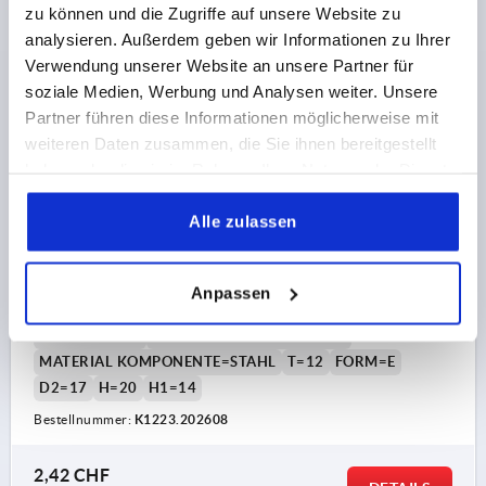
DETAILS
zu können und die Zugriffe auf unsere Website zu
zzgl. MwSt.
zzgl. Versandkosten
analysieren. Außerdem geben wir Informationen zu Ihrer
Verwendung unserer Website an unsere Partner für
soziale Medien, Werbung und Analysen weiter. Unsere
K1223 E
Partner führen diese Informationen möglicherweise mit
weiteren Daten zusammen, die Sie ihnen bereitgestellt
haben oder die sie im Rahmen Ihrer Nutzung der Dienste
gesammelt haben.
Alle zulassen
RÄNDELKNOPF D=M08 D1=26, FORM:E DUROPLAST,
Anpassen
SCHWARZ, KOMP:STAHL, GLÄNZEND
GEWINDE=M8
AUSSENDURCHMESSER=26
MATERIAL KOMPONENTE=STAHL
T=12
FORM=E
D2=17
H=20
H1=14
Bestellnummer:
K1223.202608
2,42 CHF