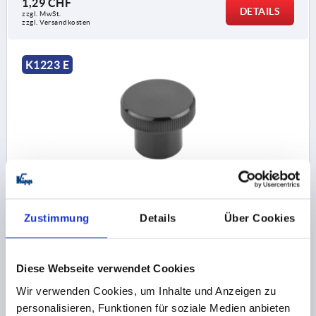
1,29 CHF
DETAILS
zzgl. MwSt.
zzgl. Versandkosten
K1223 E
RÄNDELKNOPF D=M06 D1=26, FORM:E DUROPLAST,
SCHWARZ, KOMP:STAHL, GLÄNZEND
Zustimmung
Details
Über Cookies
GEWINDE=M6
AUSSENDURCHMESSER=26
MATERIAL KOMPONENTE=STAHL
T=10
FORM=E
D2=17
H=20
H1=14
Diese Webseite verwendet Cookies
Bestellnummer:
K1223.202606
Wir verwenden Cookies, um Inhalte und Anzeigen zu
personalisieren, Funktionen für soziale Medien anbieten
1,26 CHF