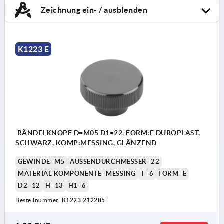
Zeichnung ein- / ausblenden
K1223 E
RÄNDELKNOPF D=M05 D1=22, FORM:E DUROPLAST,
SCHWARZ, KOMP:MESSING, GLÄNZEND
GEWINDE=M5
AUSSENDURCHMESSER=22
MATERIAL KOMPONENTE=MESSING
T=6
FORM=E
D2=12
H=13
H1=6
Bestellnummer:
K1223.212205