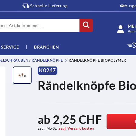
Schnelle Lieferung
Ausge
ME
Anme
SERVICE
BRANCHEN
ELSCHRAUBEN / RÄNDELKNÖPFE
RÄNDELKNÖPFE BIOPOLYMER
K0247
Rändelknöpfe Bi
ab
2,25 CHF
zzgl. MwSt.
zzgl. Versandkosten