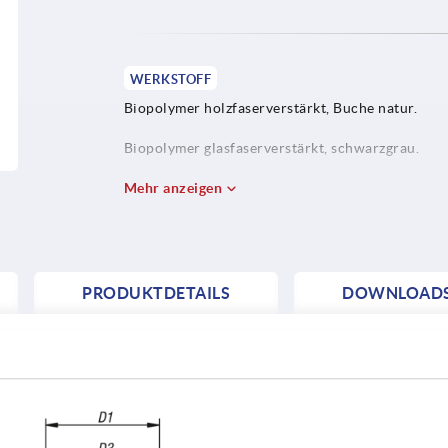
WERKSTOFF
Biopolymer holzfaserverstärkt, Buche natur.
Biopolymer glasfaserverstärkt, schwarzgrau.
Buchse bzw. Gewindebolzen aus Edelstahl 1.430
Mehr anzeigen
PRODUKTDETAILS
DOWNLOAD