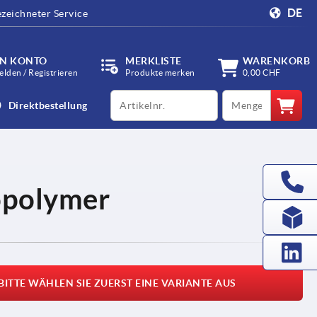
DE
zeichneter Service
IN KONTO
MERKLISTE
WARENKORB
lden / Registrieren
Produkte merken
0,00 CHF
productCode
qty
Direktbestellung
opolymer
BITTE WÄHLEN SIE ZUERST EINE VARIANTE AUS