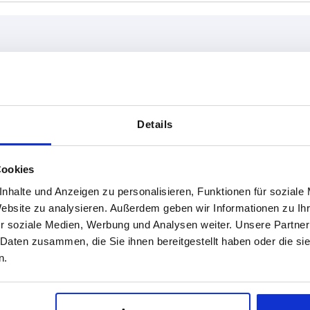
T
L
10
10
Details
TABELLE VERGRÖSSERN
15
ßigen Abständen mehrmals täglich aktualisiert.
Cookies
1-3 Tage
Bestellung erfahren Sie das bestätigte
4-20 Tage
nhalte und Anzeigen zu personalisieren, Funktionen für soziale
Website zu analysieren. Außerdem geben wir Informationen zu I
r soziale Medien, Werbung und Analysen weiter. Unsere Partner
 Daten zusammen, die Sie ihnen bereitgestellt haben oder die s
D1
T
L
D2
D3
H
n.
21
10
—
14
19
22