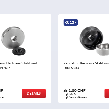
K0139
rn aus Stahl und Edelstahl
Rändelmuttern mit
Schnellspannfunktion
HF
ab
5,63 CHF
DETAILS
zzgl. MwSt.
sten
zzgl. Versandkosten