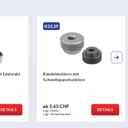
K1473
Rändelschrauben Kunststoff
ab
1,11 CHF
DETAILS
DETAILS
zzgl. MwSt.
zzgl. Versandkosten