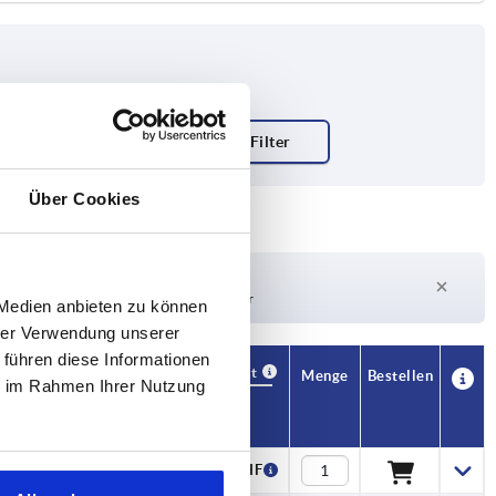
Über Cookies
Lieferzeit auf Anfrage
Derzeit nicht auf Lager
 Medien anbieten zu können
hrer Verwendung unserer
 führen diese Informationen
Verfügbarkeit
CAD
Menge
Bestellen
ie im Rahmen Ihrer Nutzung
H1
Preis
8
2,25 CHF