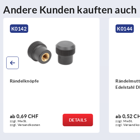
Andere Kunden kauften auch
K0144
K0137
Rändelmuttern flach aus Stahl und
Rändelmutte
Edelstahl DIN 467
DIN 6303
ab
0,52 CHF
ab
1,80 C
DETAILS
zzgl. MwSt.
zzgl. MwSt.
zzgl. Versandkosten
zzgl. Versandko