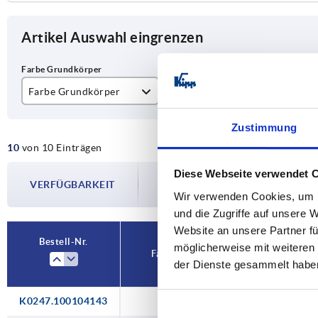
Artikel Auswahl eingrenzen
Farbe Grundkörper
D
D1
Buche natur
M4
21
Zustimmung
10
von 10 Einträgen
schwarzgrau RAL 7021
M5
Die Verfügbarkeiten werden in regelmä
Diese Webseite verwendet 
M6
VERFÜGBARKEIT
Im finalen Schritt vor Abschluss Ihrer 
Wir verwenden Cookies, um I
Versanddatum.
und die Zugriffe auf unsere 
Website an unsere Partner fü
Bestell-Nr.
möglicherweise mit weiteren
Farbe Grundkörper
D
der Dienste gesammelt habe
K0247.100104143
Buche natur
M4