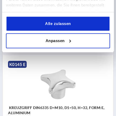
GEWINDE=M8
AUSSENDURCHMESSER=40
weiteren Daten zusammen, die Sie ihnen bereitgestellt
GEWINDETIEFE=15
FORM=E
haben oder die sie im Rahmen Ihrer Nutzung der Dienste
OBERFLÄCHE GRUNDKÖRPER=POLIERT
D2=14
gesammelt haben.
HÖHE=25
T1=18
Alle zulassen
Bestellnummer:
K0145.5040082
Anpassen
9,08 CHF
DETAILS
zzgl. MwSt.
zzgl. Versandkosten
K0145 E
KREUZGRIFF DIN6335 D=M10, D1=50, H=32, FORM:E,
ALUMINIUM