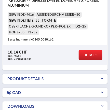
KREUZGRIFF DIN6335 D=M16, D1=80, H=50, FORM:E,
ALUMINIUM
GEWINDE=M16
AUSSENDURCHMESSER=80
GEWINDETIEFE=28
FORM=E
OBERFLÄCHE GRUNDKÖRPER=POLIERT
D2=25
HÖHE=50
T1=32
Bestellnummer:
K0145.5080162
18,14 CHF
DETAILS
zzgl. MwSt.
zzgl. Versandkosten
PRODUKTDETAILS
CAD
DOWNLOADS