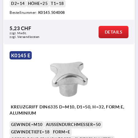
D2=14
HÖHE=25
T1=18
Bestellnummer:
K0145.504008
5,23 CHF
DETAILS
zzgl. MwSt.
zzgl. Versandkosten
K0145 E
KREUZGRIFF DIN6335 D=M10, D1=50, H=32, FORM:E,
ALUMINIUM
GEWINDE=M10
AUSSENDURCHMESSER=50
GEWINDETIEFE=18
FORM=E