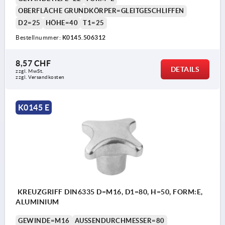
OBERFLÄCHE GRUNDKÖRPER=GLEITGESCHLIFFEN
D2=25
HÖHE=40
T1=25
Bestellnummer:
K0145.506312
8,57 CHF
DETAILS
zzgl. MwSt.
zzgl. Versandkosten
K0145 E
KREUZGRIFF DIN6335 D=M16, D1=80, H=50, FORM:E,
ALUMINIUM
GEWINDE=M16
AUSSENDURCHMESSER=80