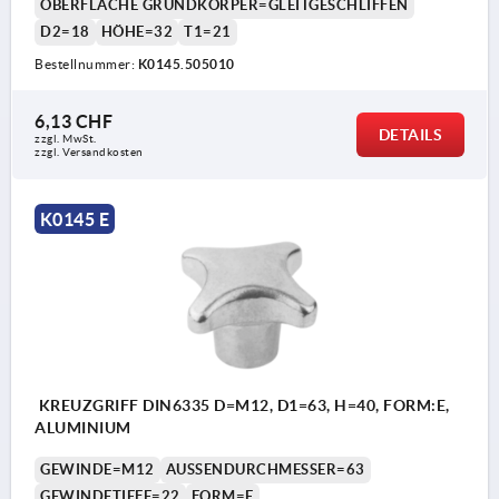
OBERFLÄCHE GRUNDKÖRPER=GLEITGESCHLIFFEN
D2=18
HÖHE=32
T1=21
Bestellnummer:
K0145.505010
6,13 CHF
DETAILS
zzgl. MwSt.
zzgl. Versandkosten
K0145 E
KREUZGRIFF DIN6335 D=M12, D1=63, H=40, FORM:E,
ALUMINIUM
GEWINDE=M12
AUSSENDURCHMESSER=63
GEWINDETIEFE=22
FORM=E