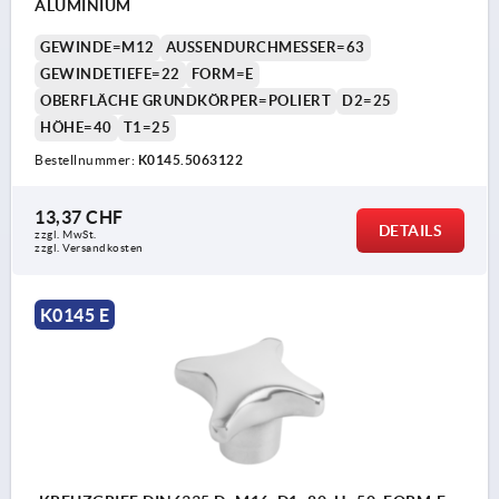
ALUMINIUM
GEWINDE=M12
AUSSENDURCHMESSER=63
GEWINDETIEFE=22
FORM=E
OBERFLÄCHE GRUNDKÖRPER=POLIERT
D2=25
HÖHE=40
T1=25
Bestellnummer:
K0145.5063122
13,37 CHF
DETAILS
zzgl. MwSt.
zzgl. Versandkosten
K0145 E