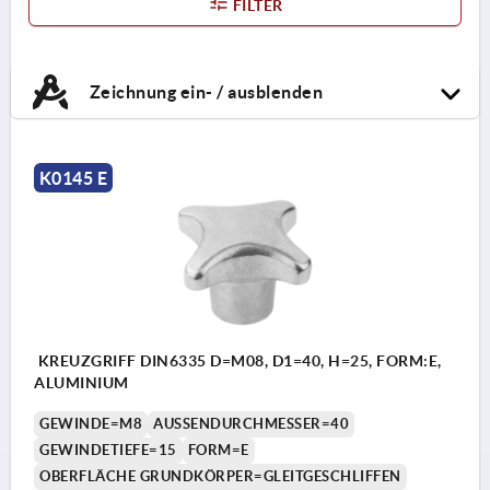
FILTER
Zeichnung ein- / ausblenden
K0145 E
KREUZGRIFF DIN6335 D=M08, D1=40, H=25, FORM:E,
ALUMINIUM
GEWINDE=M8
AUSSENDURCHMESSER=40
GEWINDETIEFE=15
FORM=E
OBERFLÄCHE GRUNDKÖRPER=GLEITGESCHLIFFEN