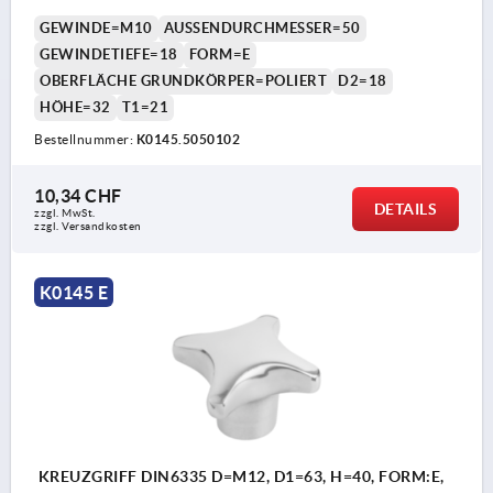
GEWINDE=M10
AUSSENDURCHMESSER=50
GEWINDETIEFE=18
FORM=E
OBERFLÄCHE GRUNDKÖRPER=POLIERT
D2=18
HÖHE=32
T1=21
Bestellnummer:
K0145.5050102
10,34 CHF
DETAILS
zzgl. MwSt.
zzgl. Versandkosten
K0145 E
KREUZGRIFF DIN6335 D=M12, D1=63, H=40, FORM:E,