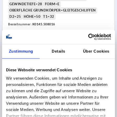
GEWINDETIEFE=28
FORM=E
OBERFLÄCHE GRUNDKÖRPER=GLEITGESCHLIFFEN
D2=25
HÖHE=50
T1=32
Bestellnummer:
K0145.508016
12,83 CHF
DETAILS
zzgl. MwSt.
zzgl. Versandkosten
Zustimmung
Details
Über Cookies
K0145 E
Diese Webseite verwendet Cookies
Wir verwenden Cookies, um Inhalte und Anzeigen zu
personalisieren, Funktionen für soziale Medien anbieten
zu können und die Zugriffe auf unsere Website zu
analysieren. Außerdem geben wir Informationen zu Ihrer
Verwendung unserer Website an unsere Partner für
KREUZGRIFF DIN6335 D=M08, D1=40, H=25, FORM:E,
soziale Medien, Werbung und Analysen weiter. Unsere
ALUMINIUM
Partner führen diese Informationen möglicherweise mit