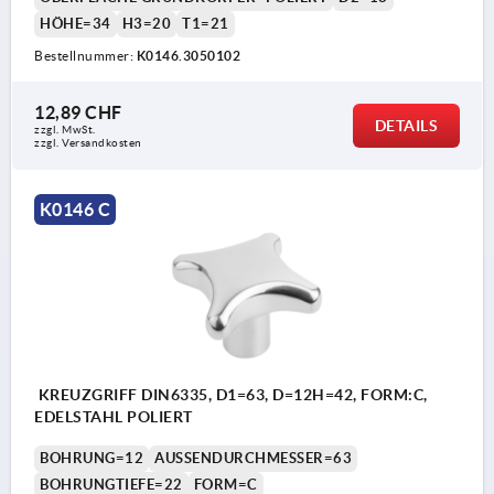
HÖHE=34
H3=20
T1=21
Bestellnummer:
K0146.3050102
12,89 CHF
DETAILS
zzgl. MwSt.
zzgl. Versandkosten
K0146 C
KREUZGRIFF DIN6335, D1=63, D=12H=42, FORM:C,
EDELSTAHL POLIERT
BOHRUNG=12
AUSSENDURCHMESSER=63
BOHRUNGTIEFE=22
FORM=C