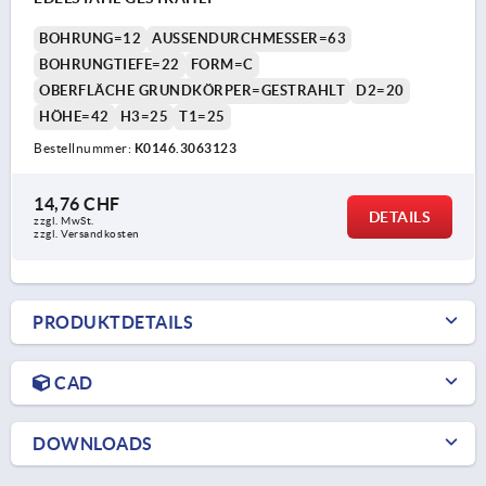
BOHRUNG=12
AUSSENDURCHMESSER=63
BOHRUNGTIEFE=22
FORM=C
OBERFLÄCHE GRUNDKÖRPER=GESTRAHLT
D2=20
HÖHE=42
H3=25
T1=25
Bestellnummer:
K0146.3063123
14,76 CHF
DETAILS
zzgl. MwSt.
zzgl. Versandkosten
PRODUKTDETAILS
CAD
DOWNLOADS