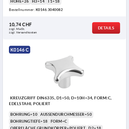
HÖHE=26
H3=14
T1=18
Bestellnummer:
K0146.3040082
10,74 CHF
DETAILS
zzgl. MwSt.
zzgl. Versandkosten
K0146 C
KREUZGRIFF DIN6335, D1=50, D=10H=34, FORM:C,
EDELSTAHL POLIERT
BOHRUNG=10
AUSSENDURCHMESSER=50
BOHRUNGTIEFE=18
FORM=C
OBERFLÄCHE GRUNDKÖRPER=POLIERT
D2=18