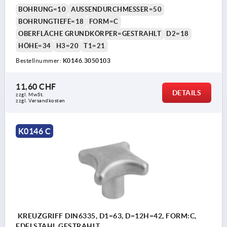
BOHRUNG=10
AUSSENDURCHMESSER=50
BOHRUNGTIEFE=18
FORM=C
OBERFLÄCHE GRUNDKÖRPER=GESTRAHLT
D2=18
HÖHE=34
H3=20
T1=21
Bestellnummer:
K0146.3050103
11,60 CHF
DETAILS
zzgl. MwSt.
zzgl. Versandkosten
K0146 C
KREUZGRIFF DIN6335, D1=63, D=12H=42, FORM:C,
EDELSTAHL GESTRAHLT