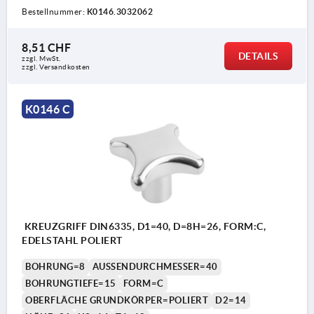
Bestellnummer:
K0146.3032062
8,51 CHF
DETAILS
zzgl. MwSt.
zzgl. Versandkosten
K0146 C
KREUZGRIFF DIN6335, D1=40, D=8H=26, FORM:C,
EDELSTAHL POLIERT
BOHRUNG=8
AUSSENDURCHMESSER=40
BOHRUNGTIEFE=15
FORM=C
OBERFLÄCHE GRUNDKÖRPER=POLIERT
D2=14