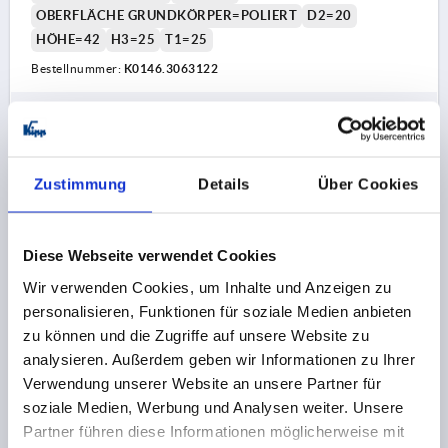
OBERFLÄCHE GRUNDKÖRPER=POLIERT
D2=20
HÖHE=42
H3=25
T1=25
Bestellnummer:
K0146.3063122
16,38 CHF
DETAILS
zzgl. MwSt.
zzgl. Versandkosten
Zustimmung
Details
Über Cookies
K0146 C
Diese Webseite verwendet Cookies
Wir verwenden Cookies, um Inhalte und Anzeigen zu
personalisieren, Funktionen für soziale Medien anbieten
zu können und die Zugriffe auf unsere Website zu
analysieren. Außerdem geben wir Informationen zu Ihrer
KREUZGRIFF DIN6335, D1=32, D=6H=21, FORM:C,
Verwendung unserer Website an unsere Partner für
EDELSTAHL GESTRAHLT
soziale Medien, Werbung und Analysen weiter. Unsere
Partner führen diese Informationen möglicherweise mit
BOHRUNG=6
AUSSENDURCHMESSER=32