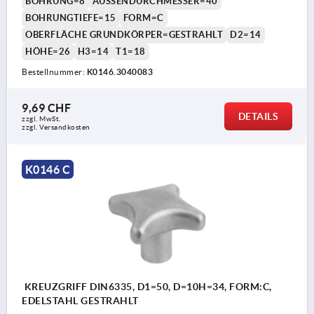
BOHRUNG=8
AUSSENDURCHMESSER=40
BOHRUNGTIEFE=15
FORM=C
OBERFLÄCHE GRUNDKÖRPER=GESTRAHLT
D2=14
HÖHE=26
H3=14
T1=18
Bestellnummer:
K0146.3040083
9,69 CHF
DETAILS
zzgl. MwSt.
zzgl. Versandkosten
K0146 C
KREUZGRIFF DIN6335, D1=50, D=10H=34, FORM:C,
EDELSTAHL GESTRAHLT