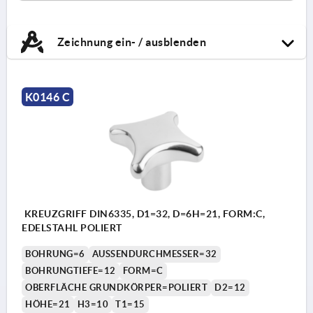
Zeichnung ein- / ausblenden
K0146 C
KREUZGRIFF DIN6335, D1=32, D=6H=21, FORM:C,
EDELSTAHL POLIERT
BOHRUNG=6
AUSSENDURCHMESSER=32
BOHRUNGTIEFE=12
FORM=C
OBERFLÄCHE GRUNDKÖRPER=POLIERT
D2=12
HÖHE=21
H3=10
T1=15