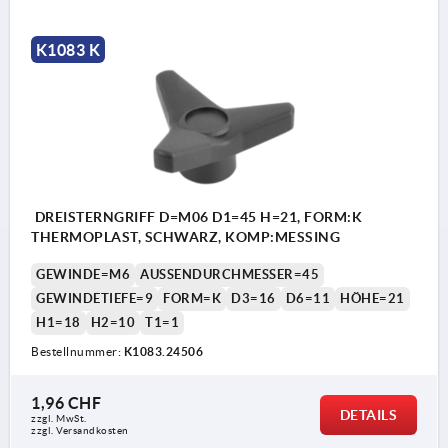
K1083 K
DREISTERNGRIFF D=M06 D1=45 H=21, FORM:K
THERMOPLAST, SCHWARZ, KOMP:MESSING
GEWINDE=M6
AUSSENDURCHMESSER=45
GEWINDETIEFE=9
FORM=K
D3=16
D6=11
HÖHE=21
H1=18
H2=10
T1=1
Bestellnummer:
K1083.24506
1,96 CHF
DETAILS
zzgl. MwSt.
zzgl. Versandkosten