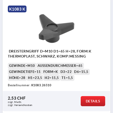
K1083 K
DREISTERNGRIFF D=M10 D1=65 H=28, FORM:K
THERMOPLAST, SCHWARZ, KOMP:MESSING
GEWINDE=M10
AUSSENDURCHMESSER=65
GEWINDETIEFE=11
FORM=K
D3=22
D6=15,5
HÖHE=28
H1=23,5
H2=11,5
T1=1,5
Bestellnummer:
K1083.26510
2,53 CHF
DETAILS
zzgl. MwSt.
zzgl. Versandkosten