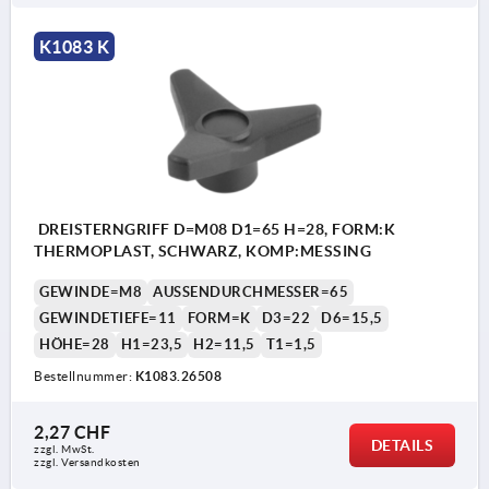
K1083 K
DREISTERNGRIFF D=M08 D1=65 H=28, FORM:K
THERMOPLAST, SCHWARZ, KOMP:MESSING
GEWINDE=M8
AUSSENDURCHMESSER=65
GEWINDETIEFE=11
FORM=K
D3=22
D6=15,5
HÖHE=28
H1=23,5
H2=11,5
T1=1,5
Bestellnummer:
K1083.26508
2,27 CHF
DETAILS
zzgl. MwSt.
zzgl. Versandkosten