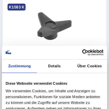
K1083 K
DREISTERNGRIFF D=M10 D1=85 H=37, FORM:K
THERMOPLAST, SCHWARZ, KOMP:MESSING
GEWINDE=M10
AUSSENDURCHMESSER=85
Zustimmung
Details
Über Cookies
GEWINDETIEFE=14
FORM=K
D3=30
D6=21
HÖHE=37
H1=30,5
H2=16
T1=2
Bestellnummer:
K1083.28510
Diese Webseite verwendet Cookies
Wir verwenden Cookies, um Inhalte und Anzeigen zu
3,72 CHF
DETAILS
personalisieren, Funktionen für soziale Medien anbieten
zzgl. MwSt.
zzgl. Versandkosten
zu können und die Zugriffe auf unsere Website zu
analysieren. Außerdem geben wir Informationen zu Ihrer