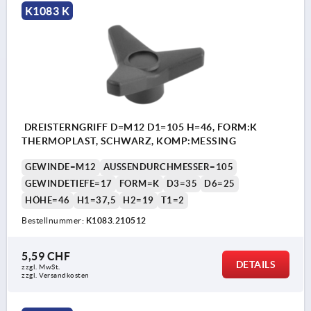
K1083 K
DREISTERNGRIFF D=M12 D1=105 H=46, FORM:K
THERMOPLAST, SCHWARZ, KOMP:MESSING
GEWINDE=M12
AUSSENDURCHMESSER=105
GEWINDETIEFE=17
FORM=K
D3=35
D6=25
HÖHE=46
H1=37,5
H2=19
T1=2
Bestellnummer:
K1083.210512
5,59 CHF
DETAILS
zzgl. MwSt.
zzgl. Versandkosten