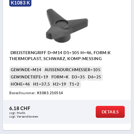
K1083 K
DREISTERNGRIFF D=M14 D1=105 H=46, FORM:K
THERMOPLAST, SCHWARZ, KOMP:MESSING
GEWINDE=M14
AUSSENDURCHMESSER=105
GEWINDETIEFE=19
FORM=K
D3=35
D6=25
HÖHE=46
H1=37,5
H2=19
T1=2
Bestellnummer:
K1083.210514
6,18 CHF
DETAILS
zzgl. MwSt.
zzgl. Versandkosten