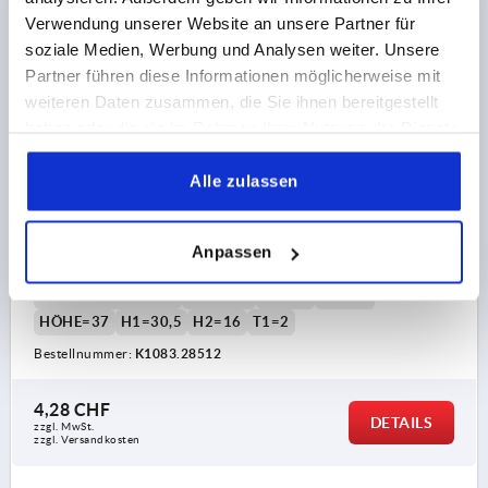
Verwendung unserer Website an unsere Partner für
K1083 K
soziale Medien, Werbung und Analysen weiter. Unsere
Partner führen diese Informationen möglicherweise mit
weiteren Daten zusammen, die Sie ihnen bereitgestellt
haben oder die sie im Rahmen Ihrer Nutzung der Dienste
gesammelt haben.
Alle zulassen
DREISTERNGRIFF D=M12 D1=85 H=37, FORM:K
THERMOPLAST, SCHWARZ, KOMP:MESSING
Anpassen
GEWINDE=M12
AUSSENDURCHMESSER=85
GEWINDETIEFE=19
FORM=K
D3=30
D6=21
HÖHE=37
H1=30,5
H2=16
T1=2
Bestellnummer:
K1083.28512
4,28 CHF
DETAILS
zzgl. MwSt.
zzgl. Versandkosten