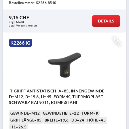
Bestellnummer:
K2266.8510
9,15 CHF
DETAILS
zzgl. MwSt.
zzgl. Versandkosten
NEU
K2266 IG
T-GRIFF ANTISTATISCH, A=85, INNENGEWINDE
D=M12, B=19,6, H=45, FORM:K, THERMOPLAST
SCHWARZ RAL9011, KOMP:STAHL
GEWINDE=M12
GEWINDETIEFE=22
FORM=K
GRIFFLÄNGE=85
BREITE=19,6
D3=24
HÖHE=45
H1=26,5