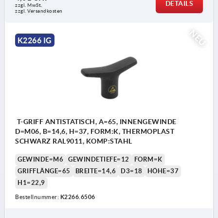
DETAILS
zzgl. MwSt.
zzgl. Versandkosten
NEU
K2266 IG
T-GRIFF ANTISTATISCH, A=65, INNENGEWINDE
D=M06, B=14,6, H=37, FORM:K, THERMOPLAST
SCHWARZ RAL9011, KOMP:STAHL
GEWINDE=M6
GEWINDETIEFE=12
FORM=K
GRIFFLÄNGE=65
BREITE=14,6
D3=18
HÖHE=37
H1=22,9
Bestellnummer:
K2266.6506