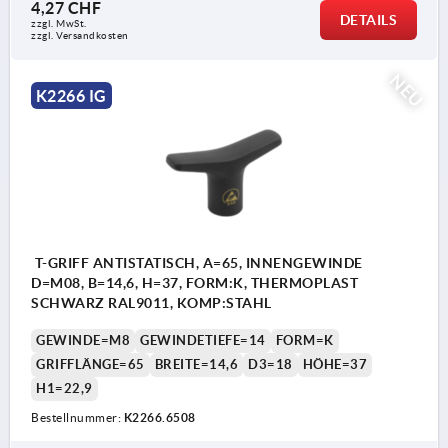
4,27 CHF
DETAILS
zzgl. MwSt.
zzgl. Versandkosten
NEU
K2266 IG
T-GRIFF ANTISTATISCH, A=65, INNENGEWINDE
D=M08, B=14,6, H=37, FORM:K, THERMOPLAST
SCHWARZ RAL9011, KOMP:STAHL
GEWINDE=M8
GEWINDETIEFE=14
FORM=K
GRIFFLÄNGE=65
BREITE=14,6
D3=18
HÖHE=37
H1=22,9
Bestellnummer:
K2266.6508