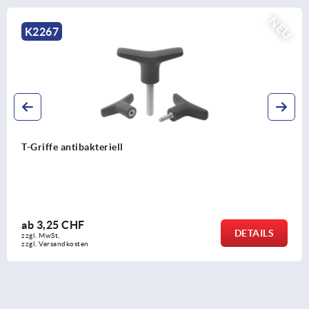
NEU
K2264
T-Griffe metall-detektierbar
ab
6,79 CHF
DETAILS
zzgl. MwSt.
zzgl. Versandkosten