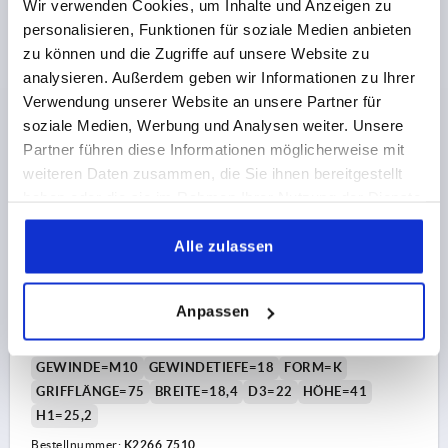
Wir verwenden Cookies, um Inhalte und Anzeigen zu
personalisieren, Funktionen für soziale Medien anbieten
5,25 CHF
DETAILS
zu können und die Zugriffe auf unsere Website zu
zzgl. MwSt.
zzgl. Versandkosten
analysieren. Außerdem geben wir Informationen zu Ihrer
Verwendung unserer Website an unsere Partner für
NEU
K2266 IG
soziale Medien, Werbung und Analysen weiter. Unsere
Partner führen diese Informationen möglicherweise mit
weiteren Daten zusammen, die Sie ihnen bereitgestellt
haben oder die sie im Rahmen Ihrer Nutzung der Dienste
gesammelt haben.
Alle zulassen
T-GRIFF ANTISTATISCH, A=75, INNENGEWINDE
D=M10, B=18,4, H=41, FORM:K, THERMOPLAST
Anpassen
SCHWARZ RAL9011, KOMP:STAHL
GEWINDE=M10
GEWINDETIEFE=18
FORM=K
GRIFFLÄNGE=75
BREITE=18,4
D3=22
HÖHE=41
H1=25,2
Bestellnummer:
K2266.7510