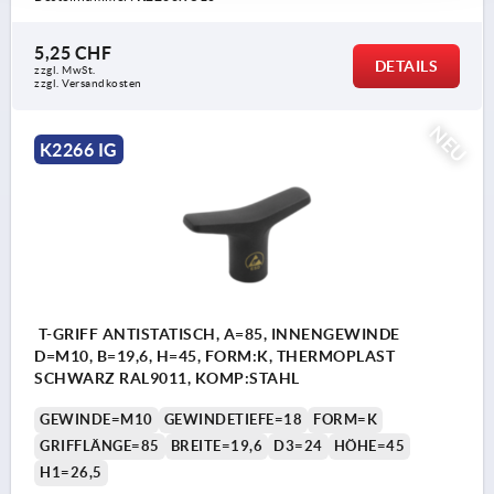
5,25 CHF
DETAILS
zzgl. MwSt.
zzgl. Versandkosten
NEU
K2266 IG
T-GRIFF ANTISTATISCH, A=85, INNENGEWINDE
D=M10, B=19,6, H=45, FORM:K, THERMOPLAST
SCHWARZ RAL9011, KOMP:STAHL
GEWINDE=M10
GEWINDETIEFE=18
FORM=K
GRIFFLÄNGE=85
BREITE=19,6
D3=24
HÖHE=45
H1=26,5