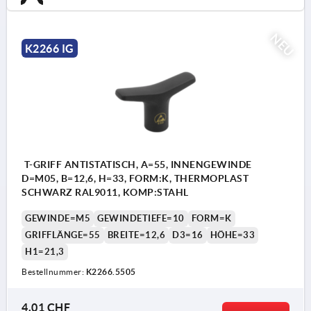
NEU
K2266 IG
T-GRIFF ANTISTATISCH, A=55, INNENGEWINDE
D=M05, B=12,6, H=33, FORM:K, THERMOPLAST
SCHWARZ RAL9011, KOMP:STAHL
GEWINDE=M5
GEWINDETIEFE=10
FORM=K
GRIFFLÄNGE=55
BREITE=12,6
D3=16
HÖHE=33
H1=21,3
Bestellnummer:
K2266.5505
4,01 CHF