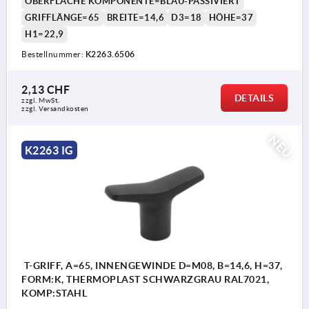
OBERFLÄCHE KOMPONENTE=BLAU-PASSIVIERT
GRIFFLÄNGE=65
BREITE=14,6
D3=18
HÖHE=37
H1=22,9
Bestellnummer:
K2263.6506
2,13 CHF
DETAILS
zzgl. MwSt.
zzgl. Versandkosten
NEU
K2263 IG
T-GRIFF, A=65, INNENGEWINDE D=M08, B=14,6, H=37,
FORM:K, THERMOPLAST SCHWARZGRAU RAL7021,
KOMP:STAHL