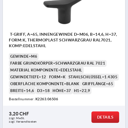
T-GRIFF, A=65, INNENGEWINDE D=M06, B=14,6, H=37,
FORM:K, THERMOPLAST SCHWARZGRAU RAL7021,
KOMP:EDELSTAHL
GEWINDE=M6
FARBE GRUNDKÖRPER=SCHWARZGRAU RAL 7021
MATERIAL KOMPONENTE=EDELSTAHL
GEWINDETIEFE=12
FORM=K
STAHLSCHLÜSSEL=1.4305
OBERFLÄCHE KOMPONENTE=BLANK
GRIFFLÄNGE=65
BREITE=14,6
D3=18
HÖHE=37
H1=22,9
Bestellnummer:
K2263.06506
3,20 CHF
DETAILS
zzgl. MwSt.
zzgl. Versandkosten