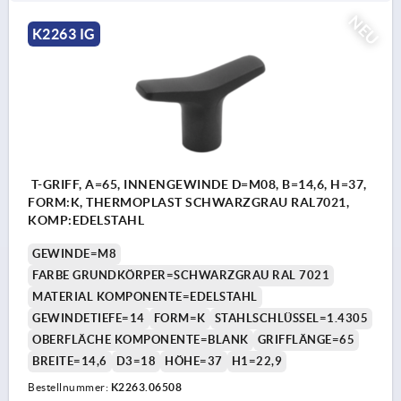
NEU
K2263 IG
T-GRIFF, A=65, INNENGEWINDE D=M08, B=14,6, H=37,
FORM:K, THERMOPLAST SCHWARZGRAU RAL7021,
KOMP:EDELSTAHL
GEWINDE=M8
FARBE GRUNDKÖRPER=SCHWARZGRAU RAL 7021
MATERIAL KOMPONENTE=EDELSTAHL
GEWINDETIEFE=14
FORM=K
STAHLSCHLÜSSEL=1.4305
OBERFLÄCHE KOMPONENTE=BLANK
GRIFFLÄNGE=65
BREITE=14,6
D3=18
HÖHE=37
H1=22,9
Bestellnummer:
K2263.06508