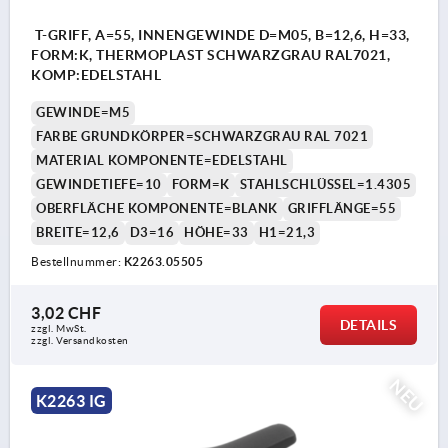
T-GRIFF, A=55, INNENGEWINDE D=M05, B=12,6, H=33,
FORM:K, THERMOPLAST SCHWARZGRAU RAL7021,
KOMP:EDELSTAHL
GEWINDE=M5
FARBE GRUNDKÖRPER=SCHWARZGRAU RAL 7021
MATERIAL KOMPONENTE=EDELSTAHL
GEWINDETIEFE=10
FORM=K
STAHLSCHLÜSSEL=1.4305
OBERFLÄCHE KOMPONENTE=BLANK
GRIFFLÄNGE=55
BREITE=12,6
D3=16
HÖHE=33
H1=21,3
Bestellnummer:
K2263.05505
3,02 CHF
DETAILS
zzgl. MwSt.
zzgl. Versandkosten
NEU
K2263 IG