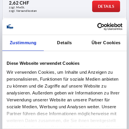
2,62 CHF
DETAILS
zzgl. MwSt.
zzgl. Versandkosten
NEU
K2263 IG
Zustimmung
Details
Über Cookies
Diese Webseite verwendet Cookies
Wir verwenden Cookies, um Inhalte und Anzeigen zu
T-GRIFF, A=85, INNENGEWINDE D=M10, B=19,6, H=45,
personalisieren, Funktionen für soziale Medien anbieten
FORM:K, THERMOPLAST SCHWARZGRAU RAL7021,
zu können und die Zugriffe auf unsere Website zu
KOMP:STAHL
analysieren. Außerdem geben wir Informationen zu Ihrer
GEWINDE=M10
Verwendung unserer Website an unsere Partner für
FARBE GRUNDKÖRPER=SCHWARZGRAU RAL 7021
soziale Medien, Werbung und Analysen weiter. Unsere
MATERIAL KOMPONENTE=STAHL
GEWINDETIEFE=18
Partner führen diese Informationen möglicherweise mit
FORM=K
STAHLSCHLÜSSEL=1.0715
weiteren Daten zusammen, die Sie ihnen bereitgestellt
OBERFLÄCHE KOMPONENTE=BLAU-PASSIVIERT
haben oder die sie im Rahmen Ihrer Nutzung der Dienste