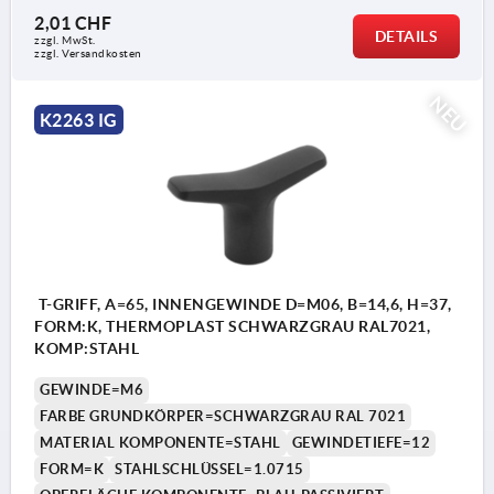
2,01 CHF
DETAILS
zzgl. MwSt.
zzgl. Versandkosten
NEU
K2263 IG
T-GRIFF, A=65, INNENGEWINDE D=M06, B=14,6, H=37,
FORM:K, THERMOPLAST SCHWARZGRAU RAL7021,
KOMP:STAHL
GEWINDE=M6
FARBE GRUNDKÖRPER=SCHWARZGRAU RAL 7021
MATERIAL KOMPONENTE=STAHL
GEWINDETIEFE=12
FORM=K
STAHLSCHLÜSSEL=1.0715