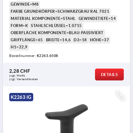
GEWINDE=M8
FARBE GRUNDKÖRPER=SCHWARZGRAU RAL 7021
MATERIAL KOMPONENTE=STAHL
GEWINDETIEFE=14
FORM=K
STAHLSCHLÜSSEL=1.0715
OBERFLÄCHE KOMPONENTE=BLAU-PASSIVIERT
GRIFFLÄNGE=65
BREITE=14,6
D3=18
HÖHE=37
H1=22,9
Bestellnummer:
K2263.6508
2,28 CHF
DETAILS
zzgl. MwSt.
zzgl. Versandkosten
NEU
K2263 IG