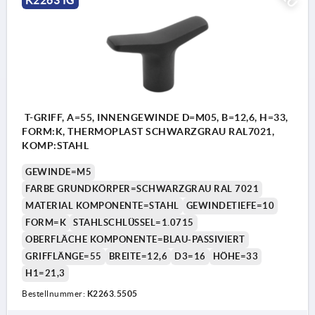
T-GRIFF, A=55, INNENGEWINDE D=M05, B=12,6, H=33,
FORM:K, THERMOPLAST SCHWARZGRAU RAL7021,
KOMP:STAHL
GEWINDE=M5
FARBE GRUNDKÖRPER=SCHWARZGRAU RAL 7021
MATERIAL KOMPONENTE=STAHL
GEWINDETIEFE=10
FORM=K
STAHLSCHLÜSSEL=1.0715
OBERFLÄCHE KOMPONENTE=BLAU-PASSIVIERT
GRIFFLÄNGE=55
BREITE=12,6
D3=16
HÖHE=33
H1=21,3
Bestellnummer:
K2263.5505