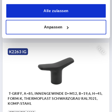
GRIFFLÄNGE=85
BREITE=19,6
D3=24
HÖHE=45
gesammelt haben.
H1=26,5
Alle zulassen
Bestellnummer:
K2263.8510
Anpassen
4,57 CHF
DETAILS
zzgl. MwSt.
zzgl. Versandkosten
NEU
K2263 IG
T-GRIFF, A=85, INNENGEWINDE D=M12, B=19,6, H=45,
FORM:K, THERMOPLAST SCHWARZGRAU RAL7021,
KOMP:STAHL