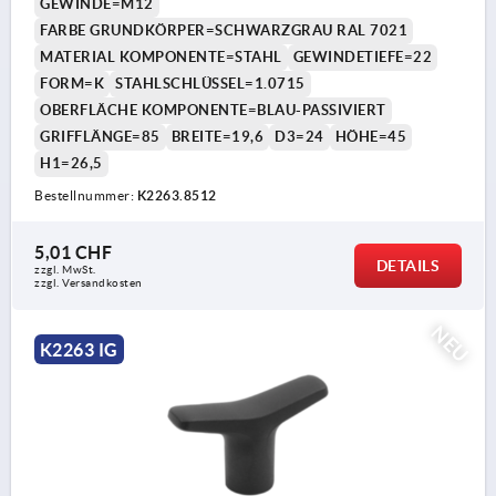
GEWINDE=M12
FARBE GRUNDKÖRPER=SCHWARZGRAU RAL 7021
MATERIAL KOMPONENTE=STAHL
GEWINDETIEFE=22
FORM=K
STAHLSCHLÜSSEL=1.0715
OBERFLÄCHE KOMPONENTE=BLAU-PASSIVIERT
GRIFFLÄNGE=85
BREITE=19,6
D3=24
HÖHE=45
H1=26,5
Bestellnummer:
K2263.8512
5,01 CHF
DETAILS
zzgl. MwSt.
zzgl. Versandkosten
NEU
K2263 IG