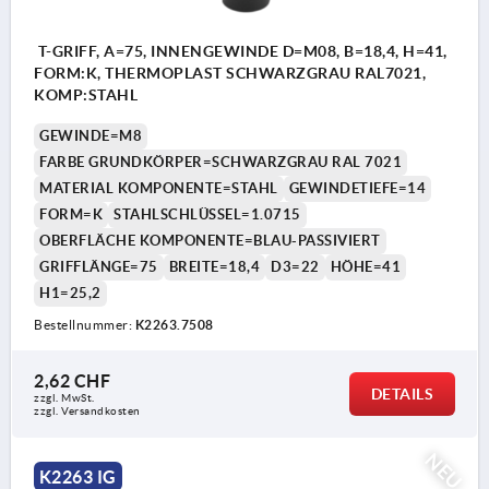
T-GRIFF, A=75, INNENGEWINDE D=M08, B=18,4, H=41,
FORM:K, THERMOPLAST SCHWARZGRAU RAL7021,
KOMP:STAHL
GEWINDE=M8
FARBE GRUNDKÖRPER=SCHWARZGRAU RAL 7021
MATERIAL KOMPONENTE=STAHL
GEWINDETIEFE=14
FORM=K
STAHLSCHLÜSSEL=1.0715
OBERFLÄCHE KOMPONENTE=BLAU-PASSIVIERT
GRIFFLÄNGE=75
BREITE=18,4
D3=22
HÖHE=41
H1=25,2
Bestellnummer:
K2263.7508
2,62 CHF
DETAILS
zzgl. MwSt.
zzgl. Versandkosten
NEU
K2263 IG