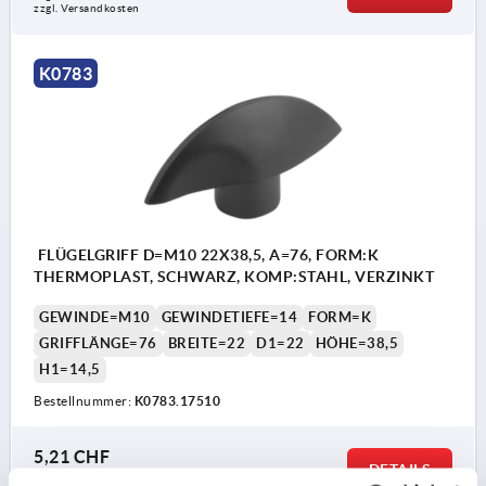
zzgl. Versandkosten
K0783
FLÜGELGRIFF D=M10 22X38,5, A=76, FORM:K
THERMOPLAST, SCHWARZ, KOMP:STAHL, VERZINKT
GEWINDE=M10
GEWINDETIEFE=14
FORM=K
GRIFFLÄNGE=76
BREITE=22
D1=22
HÖHE=38,5
H1=14,5
Bestellnummer:
K0783.17510
5,21 CHF
DETAILS
zzgl. MwSt.