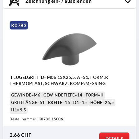
Zeichnung ein- / ausblenden
K0783
FLÜGELGRIFF D=M06 15X25,5, A=51, FORM:K
THERMOPLAST, SCHWARZ, KOMP:MESSING
GEWINDE=M6
GEWINDETIEFE=14
FORM=K
GRIFFLÄNGE=51
BREITE=15
D1=15
HÖHE=25,5
H1=9,5
Bestellnummer:
K0783.15006
2,66 CHF
DETAILS