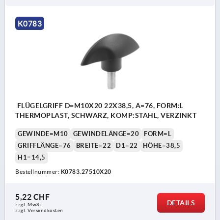
K0783
FLÜGELGRIFF D=M10X20 22X38,5, A=76, FORM:L
THERMOPLAST, SCHWARZ, KOMP:STAHL, VERZINKT
GEWINDE=M10
GEWINDELÄNGE=20
FORM=L
GRIFFLÄNGE=76
BREITE=22
D1=22
HÖHE=38,5
H1=14,5
Bestellnummer:
K0783.27510X20
5,22 CHF
DETAILS
zzgl. MwSt.
zzgl. Versandkosten