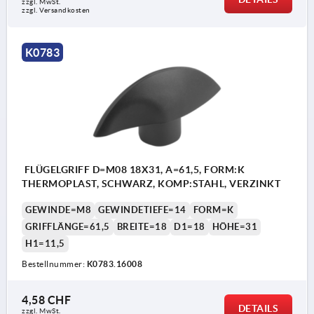
zzgl. MwSt.
zzgl. Versandkosten
K0783
FLÜGELGRIFF D=M08 18X31, A=61,5, FORM:K
THERMOPLAST, SCHWARZ, KOMP:STAHL, VERZINKT
GEWINDE=M8
GEWINDETIEFE=14
FORM=K
GRIFFLÄNGE=61,5
BREITE=18
D1=18
HÖHE=31
H1=11,5
Bestellnummer:
K0783.16008
4,58 CHF
DETAILS
zzgl. MwSt.