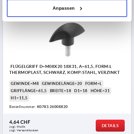
Anpassen
K0783
FLÜGELGRIFF D=M08X20 18X31, A=61,5, FORM:L
THERMOPLAST, SCHWARZ, KOMP:STAHL, VERZINKT
GEWINDE=M8
GEWINDELÄNGE=20
FORM=L
GRIFFLÄNGE=61,5
BREITE=18
D1=18
HÖHE=31
H1=11,5
Bestellnummer:
K0783.26008X20
4,64 CHF
DETAILS
zzgl. MwSt.
zzgl. Versandkosten