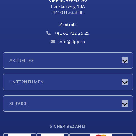
KIPP SCHWEIZ AG
Benzburweg 18A
4410 Liestal BL
Zentrale
+41 61 922 25 25
info@kipp.ch
AKTUELLES
Neuigkeiten
UNTERNEHMEN
Messen
Unternehmen
SERVICE
Lieferkonditionen
SICHER BEZAHLT
Werkstoffübersicht