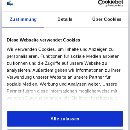
zzgl. Versandkosten
K0783
Zustimmung
Details
Über Cookies
Diese Webseite verwendet Cookies
Wir verwenden Cookies, um Inhalte und Anzeigen zu
personalisieren, Funktionen für soziale Medien anbieten
zu können und die Zugriffe auf unsere Website zu
FLÜGELGRIFF D=M06X15 15X25,5, A=51, FORM:L
analysieren. Außerdem geben wir Informationen zu Ihrer
THERMOPLAST, SCHWARZ, KOMP:STAHL, VERZINKT
Verwendung unserer Website an unsere Partner für
GEWINDE=M6
GEWINDELÄNGE=15
FORM=L
soziale Medien, Werbung und Analysen weiter. Unsere
GRIFFLÄNGE=51
BREITE=15
D1=15
HÖHE=25,5
Partner führen diese Informationen möglicherweise mit
H1=9,5
weiteren Daten zusammen, die Sie ihnen bereitgestellt
haben oder die sie im Rahmen Ihrer Nutzung der Dienste
Bestellnummer:
K0783.25006X15
gesammelt haben.
Alle zulassen
2,72 CHF
DETAILS
zzgl. MwSt.
zzgl. Versandkosten