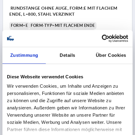
RUNDSTANGE OHNE AUGE, FORM:E MIT FLACHEM
ENDE, L=800, STAHL VERZINKT
FORM=E
FORM-TYP=MIT FLACHEM ENDE
AUSFÜHRUNG 1=OHNE AUGE
BREITE=16
DURCHMESSER=8
LÄNGE=800
Bestellnummer:
K2274.110800
Zustimmung
Details
Über Cookies
6,19 CHF
DETAILS
zzgl. MwSt.
zzgl. Versandkosten
Diese Webseite verwendet Cookies
Wir verwenden Cookies, um Inhalte und Anzeigen zu
K2274 E
personalisieren, Funktionen für soziale Medien anbieten
zu können und die Zugriffe auf unsere Website zu
analysieren. Außerdem geben wir Informationen zu Ihrer
Verwendung unserer Website an unsere Partner für
soziale Medien, Werbung und Analysen weiter. Unsere
Partner führen diese Informationen möglicherweise mit