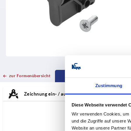
zur Formenübersicht
VARIANTENAUSWAHL
CURRENT
CURRENT
Zustimmung
TAB:
TAB:
Zeichnung ein- / ausblenden
Diese Webseite verwendet 
Wir verwenden Cookies, um I
und die Zugriffe auf unsere 
Website an unsere Partner fü