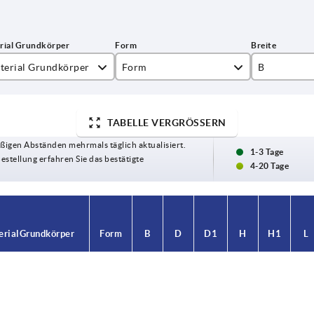
terial Grundkörper
Form
B
lyamid GF30
M
10
TABELLE VERGRÖSSERN
ßigen Abständen mehrmals täglich aktualisiert.
1-3 Tage
Bestellung erfahren Sie das bestätigte
4-20 Tage
rial Grundkörper
Form
B
D
D1
H
H1
L
olyamid GF30
M
10
17
5,5
33
19
40