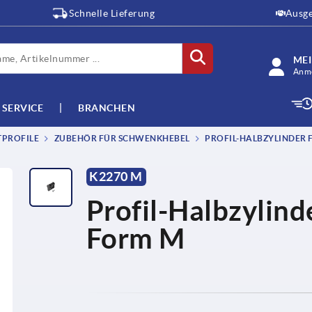
Schnelle Lieferung
Ausge
ME
Anme
SERVICE
BRANCHEN
TPROFILE
ZUBEHÖR FÜR SCHWENKHEBEL
PROFIL-HALBZYLINDER 
K2270 M
Profil-Halbzylin
Form M