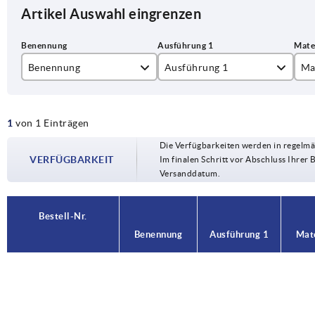
Artikel Auswahl eingrenzen
Benennung
Ausführung 1
Ma
Formeinsatz
Blindstopfen
Po
1
von 1 Einträgen
Die Verfügbarkeiten werden in regelmä
VERFÜGBARKEIT
Im finalen Schritt vor Abschluss Ihrer 
Versanddatum.
Bestell-Nr.
Benennung
Ausführung 1
Mate
K2270.12
Formeinsatz
Blindstopfen
P