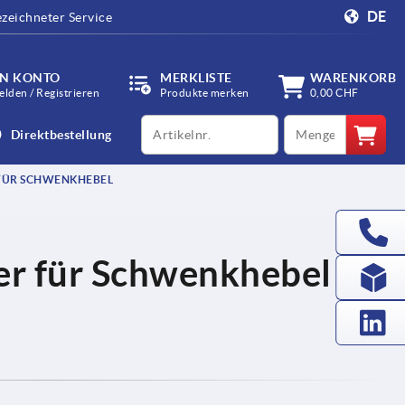
DE
zeichneter Service
IN KONTO
MERKLISTE
WARENKORB
lden / Registrieren
Produkte merken
0,00 CHF
productCode
qty
Direktbestellung
FÜR SCHWENKHEBEL
der für Schwenkhebel