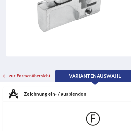
zur Formenübersicht
VARIANTENAUSWAHL
CURRENT
CURRENT
TAB:
TAB:
Zeichnung ein- / ausblenden