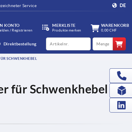
DE
zeichneter Service
IN KONTO
MERKLISTE
WARENKORB
lden / Registrieren
Produkte merken
0,00 CHF
productCode
qty
Direktbestellung
FÜR SCHWENKHEBEL
der für Schwenkhebel