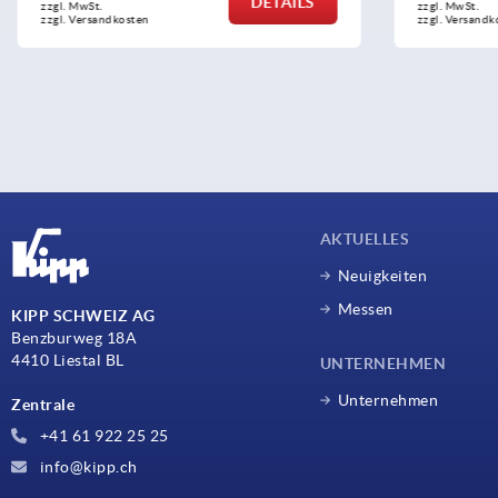
DETAILS
zzgl. MwSt.
zzgl. MwSt.
zzgl. Versandkosten
zzgl. Versandko
AKTUELLES
Neuigkeiten
Messen
KIPP SCHWEIZ AG
Benzburweg 18A
4410 Liestal BL
UNTERNEHMEN
Unternehmen
Zentrale
+41 61 922 25 25
info@kipp.ch