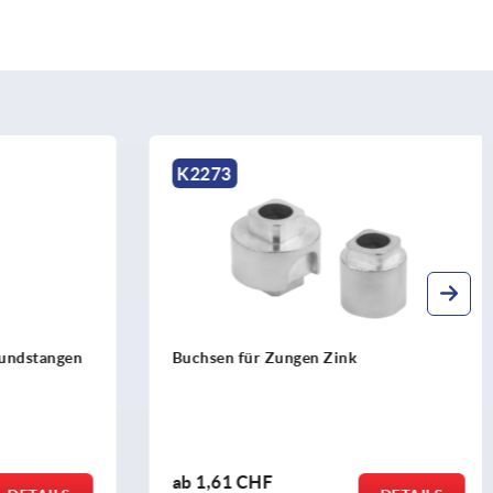
K2273
undstangen
Buchsen für Zungen Zink
ab
1,61 CHF