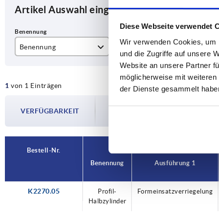
Artikel Auswahl eingrenzen
Diese Webseite verwendet 
Wir verwenden Cookies, um I
Benennung
Ausführung 1
Fo
und die Zugriffe auf unsere 
Website an unsere Partner fü
Profil-Halbzylinder
Formeinsatzverriegelung
F
möglicherweise mit weiteren
1
von 1 Einträgen
der Dienste gesammelt habe
Die Verfügbarkeiten werden in regelmä
VERFÜGBARKEIT
Im finalen Schritt vor Abschluss Ihrer 
Versanddatum.
Bestell-Nr.
Benennung
Ausführung 1
K2270.05
Profil-
Formeinsatzverriegelung
Halbzylinder