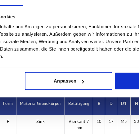
Cookies
nhalte und Anzeigen zu personalisieren, Funktionen für soziale
rm
Material Grundkörper
Betätigung
Website zu analysieren. Außerdem geben wir Informationen zu I
r soziale Medien, Werbung und Analysen weiter. Unsere Partner
Zink
Vierkant 7
 Daten zusammen, die Sie ihnen bereitgestellt haben oder die s
TABELLE VERGRÖSSERN
n.
ßigen Abständen mehrmals täglich aktualisiert.
1-3 Tage
Bestellung erfahren Sie das bestätigte
4-20 Tage
Anpassen
Form
Material Grundkörper
Betätigung
B
D
D1
H
F
Zink
Vierkant 7
10
17
M5
3
mm