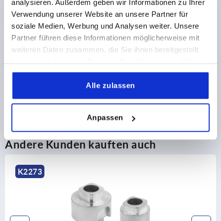
analysieren. Außerdem geben wir Informationen zu Ihrer
Verwendung unserer Website an unsere Partner für
PRODUKTDETAILS
soziale Medien, Werbung und Analysen weiter. Unsere
Partner führen diese Informationen möglicherweise mit
CAD
weiteren Daten zusammen, die Sie ihnen bereitgestellt
haben oder die sie im Rahmen Ihrer Nutzung der Dienste
gesammelt haben.
DOWNLOADS
Alle zulassen
Anpassen
Andere Kunden kauften auch
K2272