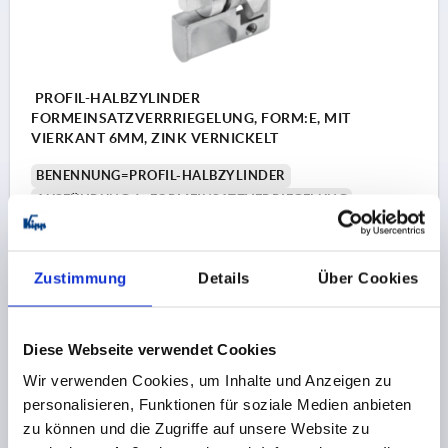
PROFIL-HALBZYLINDER
FORMEINSATZVERRRIEGELUNG, FORM:E, MIT
VIERKANT 6MM, ZINK VERNICKELT
BENENNUNG=PROFIL-HALBZYLINDER
AUSFÜHRUNG 1=FORMEINSATZVERRIEGELUNG
FORM=E
MATERIAL GRUNDKÖRPER=ZINK
BETÄTIGUNG=VIERKANT 6 MM
BREITE=10
DURCHMESSER=17
D1=M5
HÖHE=33
H1=19
Zustimmung
Details
Über Cookies
LÄNGE=40
L1=31
Bestellnummer:
K2270.04
Diese Webseite verwendet Cookies
7,33 CHF
Wir verwenden Cookies, um Inhalte und Anzeigen zu
DETAILS
zzgl. MwSt.
personalisieren, Funktionen für soziale Medien anbieten
zzgl. Versandkosten
zu können und die Zugriffe auf unsere Website zu