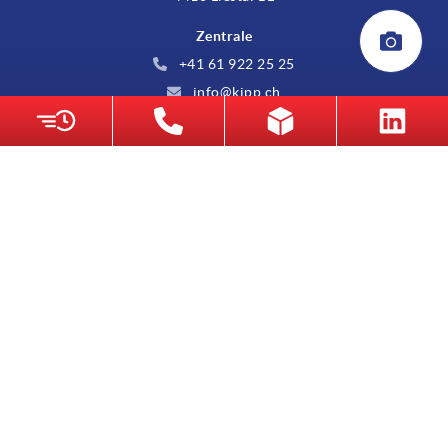
Zentrale
+41 61 922 25 25
info@kipp.ch
AKTUELLES
Neuigkeiten
UNTERNEHMEN
Messen
Unternehmen
SERVICE
Lieferkonditionen
SICHER BEZAHLT
Werkstoffübersicht
CAD-Daten
Kontakt