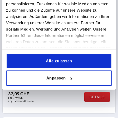
personalisieren, Funktionen für soziale Medien anbieten
zu können und die Zugriffe auf unsere Website zu
analysieren. Außerdem geben wir Informationen zu Ihrer
Verwendung unserer Website an unsere Partner für
PROFIL-HALBZYLINDER VERSCHIEDENSCHLIEßEND,
soziale Medien, Werbung und Analysen weiter. Unsere
FORM:A, MIT SCHLÜSSEL, MESSING
Partner führen diese Informationen möglicherweise mit
BENENNUNG=PROFIL-HALBZYLINDER
weiteren Daten zusammen, die Sie ihnen bereitgestellt
AUSFÜHRUNG 1=VERSCHIEDENSCHLIESSEND
FORM=A
haben oder die sie im Rahmen Ihrer Nutzung der Dienste
MATERIAL GRUNDKÖRPER=MESSING
gesammelt haben.
BETÄTIGUNG=SCHLÜSSEL
BREITE=10
Alle zulassen
DURCHMESSER=17
D1=M5
HÖHE=33
H1=19
LÄNGE=40
L1=31
Anpassen
Bestellnummer:
K2270.00
32,09 CHF
DETAILS
zzgl. MwSt.
zzgl. Versandkosten