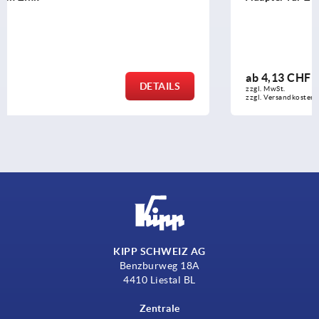
ab
4,13 CHF
ILS
DET
zzgl. MwSt.
zzgl. Versandkosten
KIPP SCHWEIZ AG
Benzburweg 18A
4410 Liestal BL
Zentrale