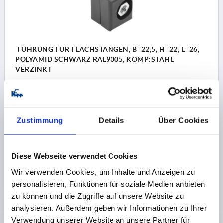
FÜHRUNG FÜR FLACHSTANGEN, B=22,5, H=22, L=26,
POLYAMID SCHWARZ RAL9005, KOMP:STAHL
VERZINKT
BREITE=22,5
B1=14,6
DURCHMESSER=M6
HÖHE=22
H1=3,8
H2=10,5
H3=8
LÄNGE=26
SCHLÜSSELWEITE=10
Zustimmung
Details
Über Cookies
Bestellnummer:
K2280.415
2,28 CHF
Diese Webseite verwendet Cookies
DETAILS
zzgl. MwSt.
zzgl. Versandkosten
Wir verwenden Cookies, um Inhalte und Anzeigen zu
personalisieren, Funktionen für soziale Medien anbieten
zu können und die Zugriffe auf unsere Website zu
PRODUKTDETAILS
analysieren. Außerdem geben wir Informationen zu Ihrer
Verwendung unserer Website an unsere Partner für